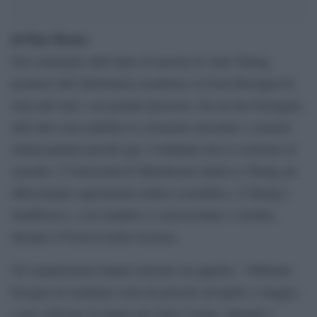
di Pino Bruno
Nel centenario dell’anno di nascita di Alan Turing,
pioniere dell’informatica moderna, la Gran Bretagna fa
stop and start, con grande ipocrisia. Da un lato festeggia,
dall’altro non riabilita lo scienziato arrestato e castrato
chimicamente perché gay. Condanna che lo costrinse al
suicidio. L’Università di Manchester dedica a Turing un
affascinante esperimento ludico-scientifico, il Turing’s
Sunflowers, i cui risultati si conosceranno a ottobre,
durante il Festival della Scienza.
Gli organizzatori hanno lanciato un appello: “Abbiamo
bisogno di seminare semi di girasole ad aprile e maggio
e poi coltivare le piante per tutta l’estate. Quando i