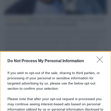
L'intervista /
Marco Croatti e la Flottilla per Gaza: le nostre
vele gonfie grazie alla sollevazione popolare
Il Senatore M5S racconta la sua esperienza sulle barche cariche di
aiuti umanitari assalite dall'esercito israeliano. Una guerra atroce,
il tentativo di disumanizzazione delle vittime, il servilismo del
governo italiano e degli altri europei, il ritorno al colonialismo.
L'importanza dei movimenti.
Do Not Process My Personal Information
L'attesa /
Un estate di calcio: tra Mondiali e Serie A
If you wish to opt-out of the sale, sharing to third parties, or
processing of your personal or sensitive information for
targeted advertising by us, please use the below opt-out
section to confirm your selection.
Imperialismo /
Petrolio e prepotenze di Trump: una società
legata a 'Donald' vuole perforare la Groenlandia senza
Please note that after your opt-out request is processed you
autorizzazione
may continue seeing interest-based ads based on personal
information utilized by us or personal information disclosed to