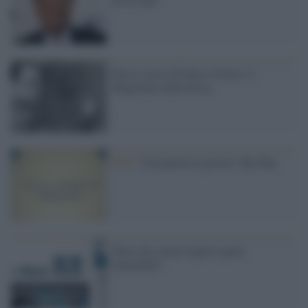
Breve storia di Enrico Fermi, il
Magellano della fisica
Web /
Una parola al giorno: flip-flop
Wow che strano inglese parla
Zanichelli!