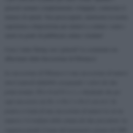
girasoli saranno completamente sviluppati, conteremo il
numero di spirali. Non preoccuparti, metteremo la nostra
esperienza a disposizione per aiutarvi a contare i semi e
sarete in grado di pubblicare online i risultati”.
Cosa c’entra Turing con i girasoli? Lo scienziato era
affascinato dalla Successione di Fibonacci:
La successione di Fibonacci è una successione di numeri
interi naturali definibile assegnando i valori dei due
primi termini, F0:= 0 ed F1:= 1, e chiedendo che per
ogni successivo sia Fn := Fn-1 + Fn-2 con n>1. In
pratica si tratta di una successione di numeri in cui un
numero è il risultato della somma dei due precedenti. La
sequenza prende il nome dal matematico pisano del XIII