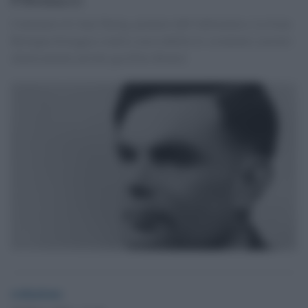
Centenario di Alan Turing, pioniere dell’informatica. La Gran
Bretagna festeggia a metà e non riabilita lo scienziato castrato
chimicamente perché gay.[Pino Bruno]
redazione