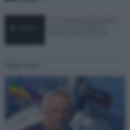
Il caso /
Moonshot AI rilascia Kimi
K3: la Cina apre l'intelligenza
artificiale avanzata all'uso locale
Ultime notizie