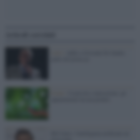
Articoli correlati
Lutto /
Addio a Giovanni De Sandre,
padre del primo pc
Eventi /
Creatività e innovazione: gli
appuntamenti da non perdere
Bill Gates: l'intelligenza artificiale mi
preoccupa