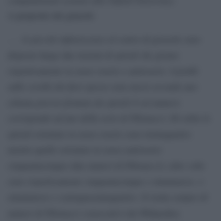
A proposito dei girasoli:
. . . le piccole infiorescenze al centro di girasole sono
disposte lungo due insiemi di spirali che girano
rispettivamente in senso orario e antiorario. I pistilli
sulle corolle dei fiori spesso sono messi secondo uno
schema preciso formato da spirali il cui numero
corrisponde ad uno della serie di Fibonacci. Di solito le
spirali orientate in senso orario sono trentaquattro
mentre quelle orientate in senso antiorario
cinquantacinque (due numeri di Fibonacci); altre volte
sono rispettivamente cinquantacinque e ottantanove, o
ottantanove e centoquarantaquattro. Si tratta sempre di
numeri di Fibonacci consecutivi (da Wikipedia).