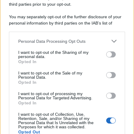
third parties prior to your opt-out.
Musica /
Al maestro Francesco Guccini
You may separately opt-out of the further disclosure of your
personal information by third parties on the IAB’s list of
downstream participants.
Personal Data Processing Opt Outs
This information may also be disclosed by us to third parties
Il ricordo /
Quando Guccini raccontava le "Cronache
on the IAB’s List of Downstream Participants that may further
I want to opt-out of the Sharing of my
epafaniche": l'intervista all'artista che si definiva un
disclose it to other third parties.
personal data.
'narratore'
Opted In
Please note that this website/app uses one or more Google
services and may gather and store information including but
I want to opt-out of the Sale of my
Personal Data.
not limited to your visit or usage behaviour. You may click to
Opted In
grant or deny consent to Google and its third-party tags to
use your data for below specified purposes in below Google
I want to opt-out of processing my
consent section.
Personal Data for Targeted Advertising.
Opted In
I want to opt-out of Collection, Use,
Retention, Sale, and/or Sharing of my
Personal Data that Is Unrelated with the
Purposes for which it was collected.
Opted Out