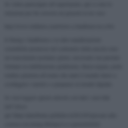
Se volete partecipare all’esperimento, qui ci sono le
istruzioni per far crescere un girasole in un vaso:
http://www.wikihow.com/Grow-a-Sunflower-in-a-Pot
Il Turing’s Sunflowers e le altre manifestazioni
scientifiche promosse nel centenario della nascita sono
un risarcimento postumo giusto, necessario ma parziale.
Soltanto la riabilitazione giudiziaria, finora negata, potrà
rendere giustizia all’uomo che aiutò il mondo intero a
sconfiggere i nazisti e a preparaci al mondo digitale.
Se vuoi leggere questo articolo con tutti i suoi link
[url”clicca
qui”]http://pinobruno.globalist.it/2012/03/giocare-alla-
scienza-con-turing-fibonacci-e-i-girasoli/[/url]