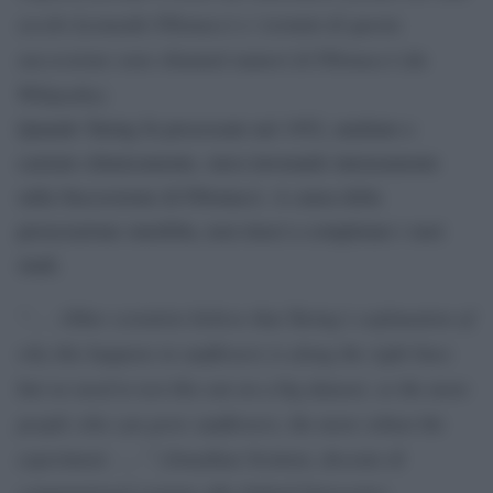
secolo Leonardo Fibonacci e i termini di questa
successione sono chiamati numeri di Fibonacci (da
Wikipedia).
Quando Turing fu processato nel 1952, umiliato e
castrato chimicamente, stava lavorando intensamente
sulla Successione di Fibonacci. A causa della
persecuzione omofoba, non riuscì a completare i suoi
studi.
“. . . Other scientists believe that Turing’s explanation of
why this happens in sunflowers is along the right lines
but we need to test this out on a big dataset, so the more
people who can grow sunflowers, the more robust the
experiment . . . ” (Jonathan Swinton, docente di
computational systems alla Oxford University).