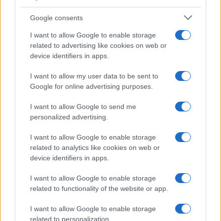
Syndication
Culture
Google consents
Salute
Globalist
I want to allow Google to enable storage
related to advertising like cookies on web or
Megachip
Globalscience
device identifiers in apps.
GiULia
Globalsport
I want to allow my user data to be sent to
Google for online advertising purposes.
Prima Pagina
I want to allow Google to send me
personalized advertising.
Giornale dello
Chi siamo
I want to allow Google to enable storage
Spettacolo
related to analytics like cookies on web or
Contributors
device identifiers in apps.
Wondernet
Facebook
I want to allow Google to enable storage
Giuliana Sgrena
related to functionality of the website or app.
Twitter
I want to allow Google to enable storage
Google News
related to personalization.