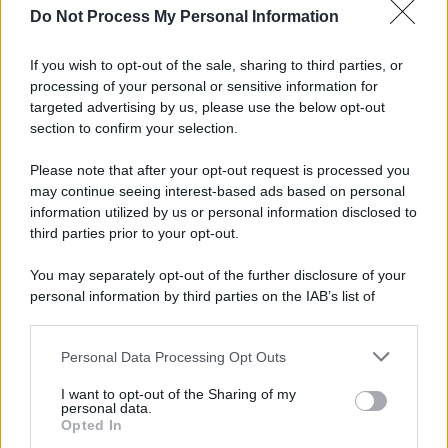
Do Not Process My Personal Information
Cisgiordania /
L’esercito israeliano si ritira dal campo
profughi di Qalandiya dopo tre giorni di violenze contro i
If you wish to opt-out of the sale, sharing to third parties, or
palestinesi
processing of your personal or sensitive information for
targeted advertising by us, please use the below opt-out
section to confirm your selection.
Giornalismo /
Addio a Stefano Marcelli, colonna della Rai
di Firenze e dirigente dell'Usigrai
Please note that after your opt-out request is processed you
may continue seeing interest-based ads based on personal
information utilized by us or personal information disclosed to
third parties prior to your opt-out.
Lo scenario /
Ceuta, l’ombra del Marocco sull’assalto
You may separately opt-out of the further disclosure of your
mentre Trump rafforza i rapporti con Rabat e trama contro la
personal information by third parties on the IAB’s list of
Spagna
downstream participants.
Personal Data Processing Opt Outs
This information may also be disclosed by us to third parties
La data /
L'8 agosto, quando la memoria dovrebbe insegnarci
on the IAB’s List of Downstream Participants that may further
I want to opt-out of the Sharing of my
qualcosa
disclose it to other third parties.
personal data.
Opted In
Please note that this website/app uses one or more Google