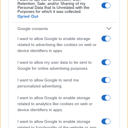
Retention, Sale, and/or Sharing of my
Personal Data that Is Unrelated with the
Purposes for which it was collected.
Opted Out
Syndication
Culture
Google consents
Salute
Globalist
I want to allow Google to enable storage
related to advertising like cookies on web or
Megachip
Globalscience
device identifiers in apps.
GiULia
Globalsport
I want to allow my user data to be sent to
Google for online advertising purposes.
Prima Pagina
I want to allow Google to send me
personalized advertising.
Giornale dello
Chi siamo
I want to allow Google to enable storage
Spettacolo
related to analytics like cookies on web or
Contributors
device identifiers in apps.
Wondernet
Facebook
I want to allow Google to enable storage
Giuliana Sgrena
related to functionality of the website or app.