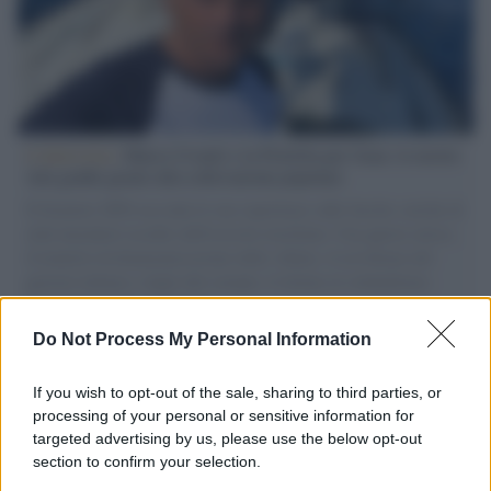
L'intervista /
Marco Croatti e la Flottilla per Gaza: le nostre
vele gonfie grazie alla sollevazione popolare
Il Senatore M5S racconta la sua esperienza sulle barche cariche di
aiuti umanitari assalite dall'esercito israeliano. Una guerra atroce,
il tentativo di disumanizzazione delle vittime, il servilismo del
governo italiano e degli altri europei, il ritorno al colonialismo.
L'importanza dei movimenti.
Do Not Process My Personal Information
Palestina /
Il Board of Peace di Trump assegna il primo
contratto per un rudimentale avamposto militare a Gaza
If you wish to opt-out of the sale, sharing to third parties, or
processing of your personal or sensitive information for
targeted advertising by us, please use the below opt-out
section to confirm your selection.
L'evento /
La Sila diventa un palcoscenico naturale: nasce “A