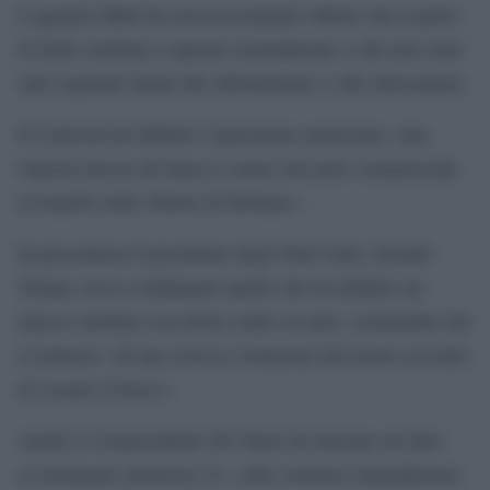
L’agenzia Mehr ha successivamente riferito che il porto
di Sirik continua a operare normalmente e che non sono
stati segnalati danni alle infrastrutture o alle attrezzature.
Il Centcom ha definito l’operazione americana «una
risposta decisa all’attacco contro una nave commerciale
in transito nello Stretto di Hormuz».
In precedenza il presidente degli Stati Uniti, Donald
Trump, aveva condannato quello che ha definito un
attacco iraniano con droni contro la nave, sostenendo che
si trattasse «di una sciocca violazione del nostro accordo
di cessate il fuoco».
Anche il vicepresidente JD Vance ha lanciato un duro
avvertimento attraverso X: «Alla violenza risponderemo