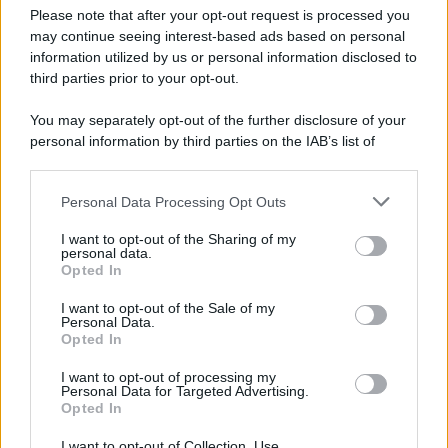
Farla Amare Comincia Tu – Opera Sila”
Please note that after your opt-out request is processed you
may continue seeing interest-based ads based on personal
information utilized by us or personal information disclosed to
third parties prior to your opt-out.
Il ricordo /
Le radici di Francesco Guccini
You may separately opt-out of the further disclosure of your
personal information by third parties on the IAB’s list of
downstream participants.
Personal Data Processing Opt Outs
This information may also be disclosed by us to third parties
L'anniversario /
90 anni di Yves Saint Laurent, tra moda e
on the IAB’s List of Downstream Participants that may further
I want to opt-out of the Sharing of my
scandali
disclose it to other third parties.
personal data.
Opted In
Please note that this website/app uses one or more Google
services and may gather and store information including but
I want to opt-out of the Sale of my
Personal Data.
not limited to your visit or usage behaviour. You may click to
Opted In
grant or deny consent to Google and its third-party tags to
use your data for below specified purposes in below Google
I want to opt-out of processing my
consent section.
Personal Data for Targeted Advertising.
Opted In
I want to opt-out of Collection, Use,