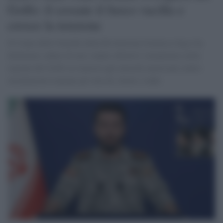
Golfo: il cessate il fuoco vacilla e
cresce la tensione
Il Corpo delle Guardie della Rivoluzione Islamica (Irgc) ha
dichiarato sabato di aver colpito obiettivi statunitensi nella
regione del Golfo in risposta agli attacchi americani contro
installazioni iraniane per missili, droni e radar.