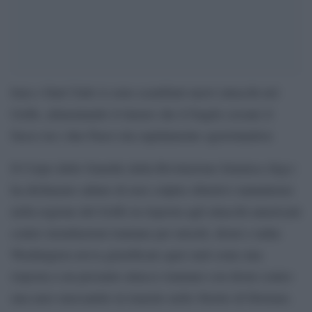
Iran e Stati Uniti si sono scambiati nuovi attacchi nel
Golfo, alimentando il timore che il fragile cessate il
fuoco tra i due Paesi stia rapidamente sgretolandosi.
Il Corpo delle Guardie della Rivoluzione Islamica (Irgc)
ha dichiarato sabato di aver colpito obiettivi statunitensi
nella regione del Golfo in risposta agli attacchi americani
contro installazioni iraniane per missili, droni e radar.
Washington aveva giustificato quei raid come una
risposta a un presunto attacco iraniano con droni contro
una nave mercantile in transito nello Stretto di Hormuz.