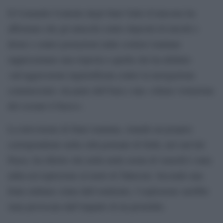
Il Comando Centrale degli Stati Uniti (Centcom) ha
affermato che gli attacchi contro depositi di missili e
droni e contro postazioni radar costiere iraniane
rappresentano una risposta a quella che ha definito
«un’aggressione ingiustificata contro la navigazione
commerciale» da parte dell’Iran e una «chiara violazione
del cessate il fuoco».
La televisione di Stato iraniana, citando un proprio
corrispondente nella città portuale di Sirik, nel sud del
Paese, ha riferito che nella tarda serata di venerdì è stata
udita un’esplosione al molo di Taheroui. Secondo una
fonte militare citata dall’emittente, l’esplosione sarebbe
stata provocata dall’impatto di un proiettile.