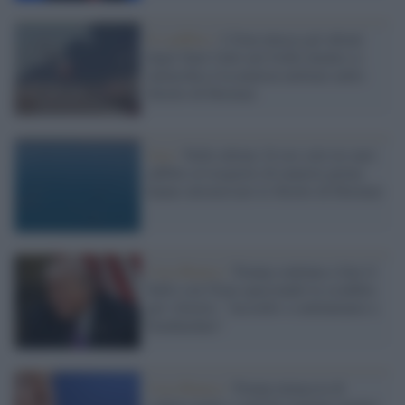
Il conflitto /
L'Iran attacca gli alleati
degli Stati Uniti nel Golfo mentre si
intensifica l'escalation militare nello
Stretto di Hormuz
Iran /
Nelle ultime 24 ore solo tre navi
adibite al trasporto di materie prime
hanno attraversato lo Stretto di Hormuz
Casa Bianca /
Trump continua a fare il
bullo con l'Iran spacciando la sconfitta
per vittoria: "Accordo o continuiamo a
bombardare"
Casa Bianca /
Trump minaccia di