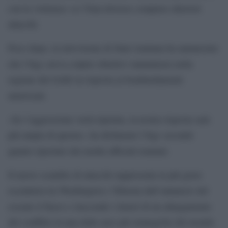
con la violenza» se l’Iran dovesse compiere ulteriori
attacchi.
Poco dopo, la televisione di Stato iraniana ha annunciato
che l’Irgc aveva colpito obiettivi statunitensi nella
regione del Golfo in risposta ai bombardamenti
americani.
«Se l’aggressione verrà ripetuta, la nostra risposta sarà
più ampia di questa», ha dichiarato l’Irgc secondo
quanto riportato dai media ufficiali iraniani.
Il nuovo scambio di attacchi rappresenta la più grave
escalation tra Washington e Teheran dall’annuncio del
cessate il fuoco e riaccende i timori di un allargamento
del conflitto in una delle aree più strategiche del mondo