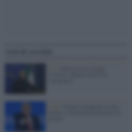
Articoli correlati
Iran /
Teheran avverte Trump:
"L'attacco a Kharg Island avrà
conseguenze"
Golfo /
Trump è intrappolato tra due
fuochi e l’Iran non ha alcuna fretta di
salvarlo