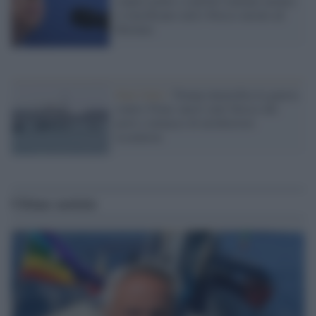
colpire ponti e centrali iraniane mentre
si tensificano raid e blocco navale ad
Hormuz
Stati Uniti /
Trump intensifica la guerra
contro l'Iran: nuovi raid, blocco dei
porti e minacce di un'ulteriore
escalation
Ultime notizie