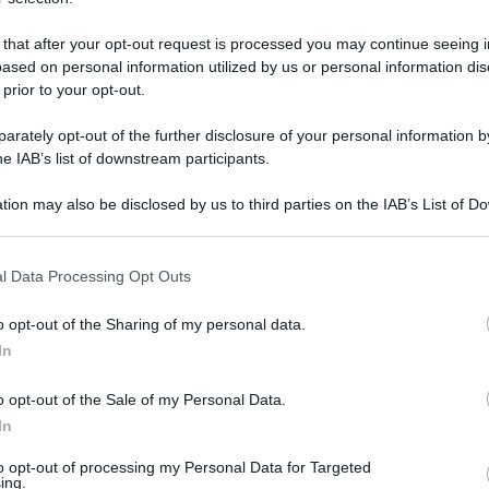
 that after your opt-out request is processed you may continue seeing i
ased on personal information utilized by us or personal information dis
 prior to your opt-out.
rately opt-out of the further disclosure of your personal information by
he IAB’s list of downstream participants.
tion may also be disclosed by us to third parties on the IAB’s List of 
 that may further disclose it to other third parties.
ccoli in braccio e pesanti valigie sono fuggiti
krovsk, dove l’esercito russo sta avanzando
 that this website/app uses one or more Google services and may gath
l Data Processing Opt Outs
including but not limited to your visit or usage behaviour. You may click 
one lampo ucraina nella regione russa di Kursk.
 to Google and its third-party tags to use your data for below specifi
o opt-out of the Sharing of my personal data.
ogle consent section.
In
 che le forze russe stavano avanzando così
cevuto l’ordine di lasciare la città e altre città e
o opt-out of the Sale of my Personal Data.
ì. Circa 53.000 persone vivono ancora a
In
nari, e alcune di loro hanno deciso di
to opt-out of processing my Personal Data for Targeted
ing.