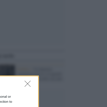
i anche
Donbass /
Un deputato
separatista ucciso a Lugansk
con una bomba nella sua auto
sonal or
ection to