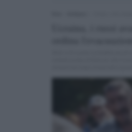
Home
>
Intelligence
>
Ucraina, i russi avanz
Ucraina, i russi a
ordina l'evacuazion
Molti civili ucraini con bambini piccoli in
orientale ucraina di Pokrovsk, dove l'ese
un'incursione lampo ucraina nella region