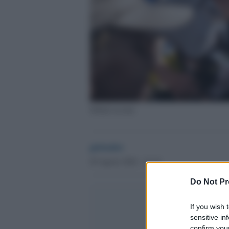
Sfollati ucraini
globalist
20 Agosto 2024 - 12.14
Do Not Pr
If you wish 
sensitive in
confirm your