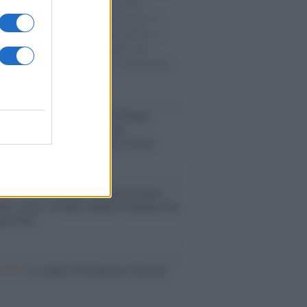
e cariche di aiuti umanitari assalite
sercito israeliano. Una guerra atroce, il
ivo di disumanizzazione delle vittime, il
ismo del governo italiano e degli altri
ei, il ritorno al colonialismo. L'importanza
ovimenti.
tina /
Il Board of Peace di Trump
na il primo contratto per un
mentale avamposto militare a Gaza
nto /
La Sila diventa un palcoscenico
rale: nasce “A Farla Amare Comincia Tu
ra Sila”
cordo /
Le radici di Francesco Guccini