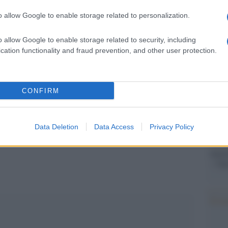
barch
tenere l’Ucraina”.
dall'e
o allow Google to enable storage related to personalization.
tentat
onte sul fiume Seym a Kursk, scrive Dan
servil
o allow Google to enable storage related to security, including
europ
te tentativo di espandere quella che Zelensky
cation functionality and fraud prevention, and other user protection.
dei m
tto” militare all’interno della Russia.
Pales
CONFIRM
asseg
rudi
Data Deletion
Data Access
Privacy Policy
pp
L'eve
natu
– Ope
Il ri