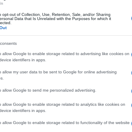
In
o opt-out of Collection, Use, Retention, Sale, and/or Sharing
ersonal Data that Is Unrelated with the Purposes for which it
lected.
Out
he l’invasione ucraina della regione russa di
Ulti
rappresaglia del Cremlino sono un bluff, mentre
consents
lentare i freni all’uso delle loro armi contro
o allow Google to enable storage related to advertising like cookies on
ensky ha affermato che le forze ucraine avevano
evice identifiers in apps.
0 kmq (483 miglia quadrate) e 92 insediamenti a
o allow my user data to be sent to Google for online advertising
s.
 il presidente ha detto che il “concetto ingenuo e
to allow Google to send me personalized advertising.
se” si è “sgretolato”. Ma le restrizioni imposte
o allow Google to enable storage related to analytics like cookies on
L'int
ha esortato gli alleati a essere più audaci
evice identifiers in apps.
Gaza:
solle
ede che tutto in questa guerra dipende solo dal
o allow Google to enable storage related to functionality of the website
Il Se
raggio dei nostri partner. Da decisioni coraggiose