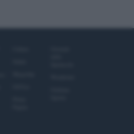
Culture
Giornale
dello
Salute
Spettacolo
Megachip
nce
Wondernet
GiULia
Giuliana
Sgrena
Prima
Pagina