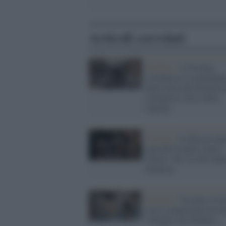
Articoli correlati
Donbass /
L'Ucraina
sostituisce il comandan
delle forze del Donetsk
i progressi russi nella
regione
Ucraina /
La Russia lan
attacchi frontali contro
Chasiv Yar, la città chia
Donetsk
Donetsk /
Ucraina, le fo
russe conquistano un al
villaggio nel Donbass