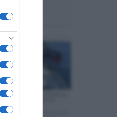
me notizie
ervista /
Marco Croatti e la Flottilla per
 le nostre vele gonfie grazie alla
vazione popolare
natore M5S racconta la sua esperienza sulle