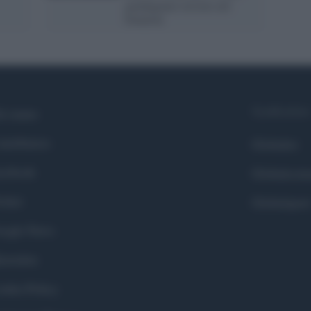
guadagnano terreno nel
Donetsk
Syndication
i siamo
ntributors
Globalist
cebook
Globalscie
itter
Globalsport
ogle News
stodon
okie Policy