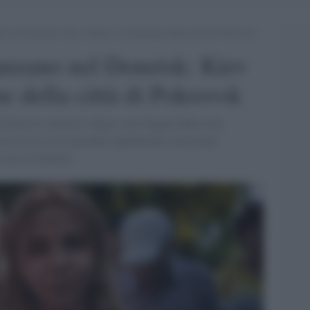
ano nel Donetsk: Kiev ordina l’evacuazione della città di Pokrovsk
vanzano nel Donetsk: Kiev
e della città di Pokrovsk
 braccio e pesanti valigie sono fuggiti dalla città
rcito russo sta avanzando rapidamente nonostante
e russa di Kursk.