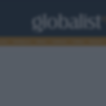
omia
Intelligence
Media
Ambiente
Cultura
Scienza