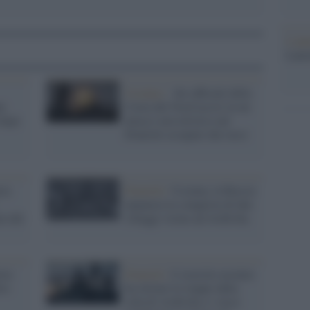
L'ann
Laure
Ucraina /
Sei ufficiali della
te
Corea del Nord uccisi in un
 dopo
attacco missilistico nel
Donetsk occupato dai russi
cia
Donetsk /
Ucraina, la Russia
annuncia la conquista di due
ve del
villaggi vicino ad Avdiivka
rze
Donetsk /
L’esercito ucraino
tro
ha ritirato le truppe dalla
città di Avdiivka e i russi