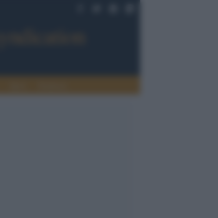
Sport
Tendenze