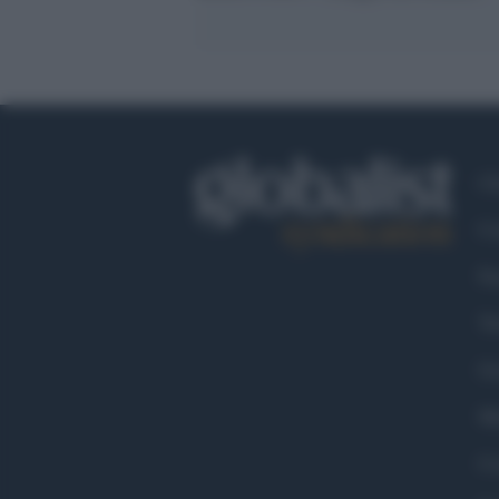
Ch
Co
Fa
Tw
Go
Ma
Co