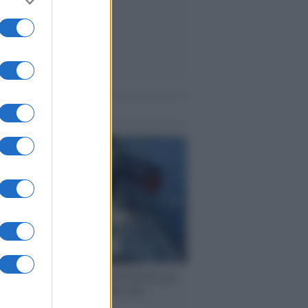
me notizie
ervista /
Marco Croatti e la Flottilla per
 le nostre vele gonfie grazie alla
vazione popolare