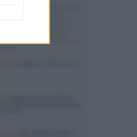
natore M5S racconta la sua esperienza sulle
e cariche di aiuti umanitari assalite
sercito israeliano. Una guerra atroce, il
ivo di disumanizzazione delle vittime, il
ismo del governo italiano e degli altri
ei, il ritorno al colonialismo. L'importanza
ovimenti.
nflitto /
La mafia russa e l'arma del caos
Aviv /
Netanyahu si smarca da Trump:
ele farà tutto quello che è necessario per
a sicurezza"
flessione /
Pace, disarmo e Ucraina: il