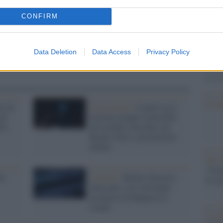
Il Se
CONFIRM
barch
dall'e
tentat
Data Deletion
Data Access
Privacy Policy
servil
europ
dei m
Il co
ti da
Cover action /
Canali russi
gli
incitano gruppi islamofobi
tto
ad assaltare moschee nel
Regno Unito e promettono
denaro
Tel 
"Isra
no
L'azione /
Hacker filorussi
la su
attaccano i siti web degli
aeroporti di Malpensa e
Linate
La ri