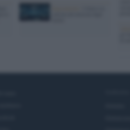
centr
europ
auri
Ragionamenti /
L'Italia è la
prim
ia la
nazione più attaccata dagli
hacker
Alpi
gli O
di um
Syndication
i siamo
ntributors
Globalist
cebook
Globalscie
itter
Globalsport