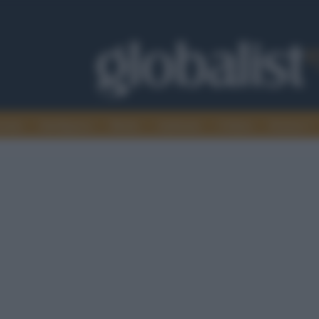
omia
Intelligence
Media
Ambiente
Cultura
Scienza