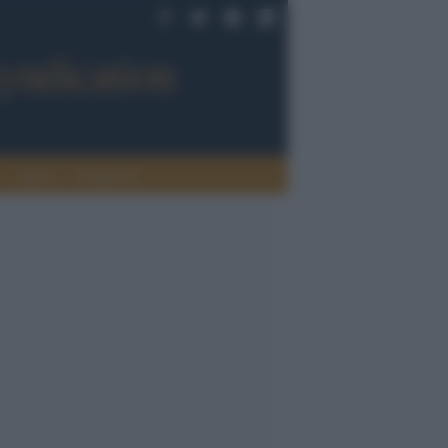
Sport
Tendenze