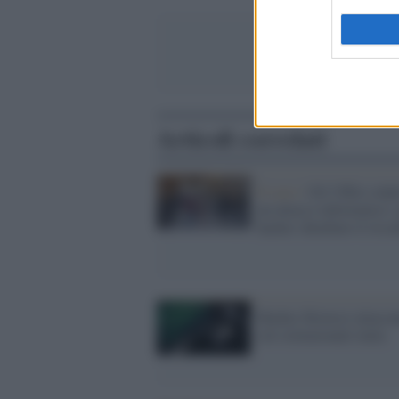
Articoli correlati
Il caso /
Gli Uffizi colpi
un attacco informatico: 
hacker chiedono il risca
Hacker filorussi attacca
siti istituzionali italia