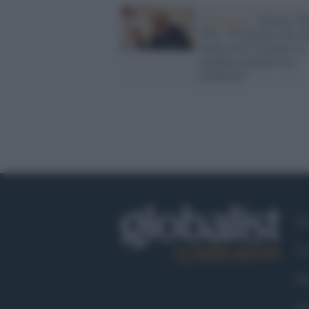
Spionaggio /
Hacker, M
(Pd): "È la destra che sp
destra ma il sistema va
cambiato perché è un
colabrodo"
Ch
Co
Fa
Tw