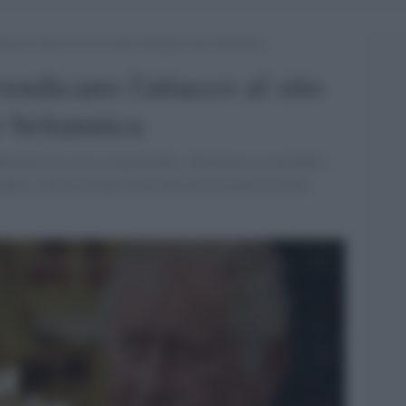
cano l’attacco al sito della famiglia reale britannica
vendicano l'attacco al sito
e britannica
fermato di essere responsabile «dell'attacco ai pedofili»,
ndrea, che una donna americana ha accusato di averla