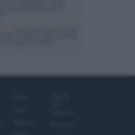
osinistra non trasformi il riarmo
eo in una battaglia interna per le
arie
nismo /
Nirmal Purja, l'uomo che sfidò
ttomila lasciando al mondo una lezione
iltà, coraggio e solidarietà
Culture
Giornale
dello
Salute
Spettacolo
Megachip
nce
Wondernet
GiULia