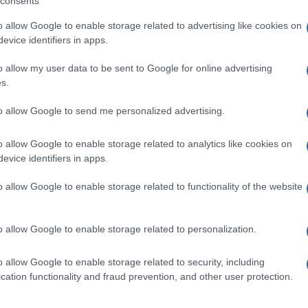
consents
endo Kiev, in particolare della Nato.
o allow Google to enable storage related to advertising like cookies on
esi scorsi da Health Sector Cybersecurity
evice identifiers in apps.
ti, «se gli attacchi di Killnet non provocano
o allow my user data to be sent to Google for online advertising
rovocare la paralisi dei servizi per diverse ore,
s.
efinisce il gruppo «una minaccia per governi e
Ulti
to allow Google to send me personalized advertising.
cifica che non è possibile confermare i suoi
o allow Google to enable storage related to analytics like cookies on
ence russe
evice identifiers in apps.
o allow Google to enable storage related to functionality of the website
o allow Google to enable storage related to personalization.
pp
o allow Google to enable storage related to security, including
L'int
cation functionality and fraud prevention, and other user protection.
Gaza:
solle