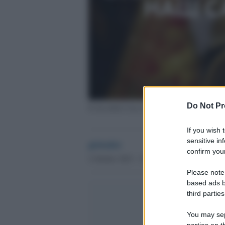
Do Not Pr
Il sito della Casa reale britannica attaccato da
If you wish 
sensitive in
globalist
confirm your
2 Ottobre 2023 - 15.48
Please note
based ads b
third parties
You may sepa
parties on t