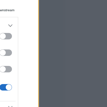
Downstream
er and store
to grant or
ed purposes