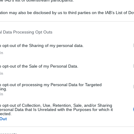
tion may also be disclosed by us to third parties on the IAB’s List of 
 that may further disclose it to other third parties.
 that this website/app uses one or more Google services and may gath
l Data Processing Opt Outs
including but not limited to your visit or usage behaviour. You may click 
 to Google and its third-party tags to use your data for below specifi
o opt-out of the Sharing of my personal data.
ogle consent section.
In
si rivendicano l’attacco al sito delle famiglia
o opt-out of the Sale of my Personal Data.
 bloccato per oltre un’ora da un «denial-of-service
In
re Killnet ha affermato di essere responsabile
to opt-out of processing my Personal Data for Targeted
ing.
ndosi apparentemente al principe Andrea, che una
In
erla violentata quando aveva 17 anni.
o opt-out of Collection, Use, Retention, Sale, and/or Sharing
ersonal Data that Is Unrelated with the Purposes for which it
lected.
 nel 2022, in coincidenza dell’inizio
Out
 Da allora è considerato responsabile di diversi