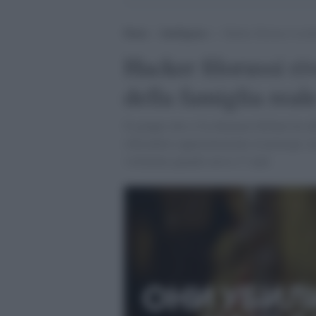
Home
>
Intelligence
>
Hacker filorussi rivendi
Hacker filorussi ri
della famiglia real
Il gruppo che si fa chiamare Killnet ha af
riferendosi apparentemente al principe A
violentata quando aveva 17 anni