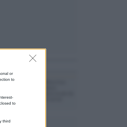
i anche
sonal or
ection to
Praga /
Repubblica Ceca
denuncia un attacco
informatico messo in atto da
nterest-
hacker legati ai servizi
closed to
segreti russi
 third