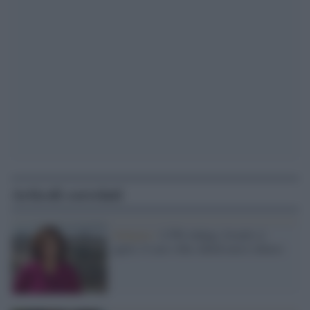
Articoli correlati
Indagine /
L'Fbi indaga, Israele si
agita: il caso Abu Akleh non è chiuso