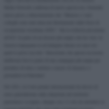
Media Network conferma di nuovo questa tesi, fornendo
nuove prove a dimostrazione che “Shireen e i suoi
colleghi sono stati attaccati direttamente dalle forze di
occupazione isrealiane (IOF)”. Ma la richiesta presentata
all’ICC fa parte di un dossier più ampio che ha visto Al
Jazeera impegnata in un’indagine durata sei mesi nei
quali le prove raccolte “dimostrano che questa uccisione
deliberata faceva parte di una campagna più ampia per
prendere di mira e mettere a tacere Al Jazeera e i
giornalisti in Palestina”.
Nel 2021, la Corte penale internazionale ha deciso di
avere giurisdizione sulla situazione nel territorio
palestinese occupato, dunque ora c’è solo da attendere la