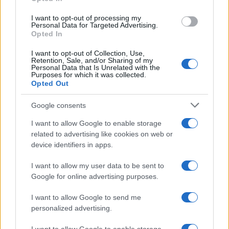
grant or deny consent to Google and its third-party tags to
use your data for below specified purposes in below Google
I want to opt-out of processing my
consent section.
Personal Data for Targeted Advertising.
Opted In
I want to opt-out of Collection, Use,
Retention, Sale, and/or Sharing of my
Personal Data that Is Unrelated with the
Purposes for which it was collected.
Opted Out
Syndication
Culture
Google consents
Salute
Globalist
I want to allow Google to enable storage
related to advertising like cookies on web or
Megachip
Globalscience
device identifiers in apps.
GiULia
Globalsport
I want to allow my user data to be sent to
Google for online advertising purposes.
Prima Pagina
I want to allow Google to send me
personalized advertising.
Giornale dello
Chi siamo