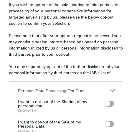
italiano
If you wish to opt-out of the sale, sharing to third parties, or
processing of your personal or sensitive information for
targeted advertising by us, please use the below opt-out
section to confirm your selection.
Il libro /
Crescere significa pentirsi: l’immaturità degli
italiani tra berlusconismo, fascismo e nuove nostalgie
Please note that after your opt-out request is processed you
may continue seeing interest-based ads based on personal
information utilized by us or personal information disclosed to
third parties prior to your opt-out.
Memoria /
Quando Pasolini raccontava i minatori italiani in
You may separately opt-out of the further disclosure of your
Belgio dopo Marcinelle
personal information by third parties on the IAB’s list of
downstream participants.
Personal Data Processing Opt Outs
This information may also be disclosed by us to third parties
Il libro /
La letteratura che racconta l’estate
on the IAB’s List of Downstream Participants that may further
I want to opt-out of the Sharing of my
disclose it to other third parties.
personal data.
Opted In
Please note that this website/app uses one or more Google
services and may gather and store information including but
I want to opt-out of the Sale of my
Personal Data.
not limited to your visit or usage behaviour. You may click to
Opted In