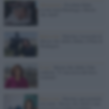
Informazione /
Presidente Biden,
ricorda Jamal Khashoggi e Shireen
Abu Akleh?
Repressione /
Palestina: l'assassinio di
Shireen Abu Akleh e Biden, il Pilato di
Washington
Il caso /
Shireen Abu Akleh, l'Onu
conferma: "E' stata uccisa dal fuoco
israeliano"
Repressione /
Palestina, quel proiettile
non mente: Shireen Abu Akleh è stata
uccisa da un cecchino israeliano