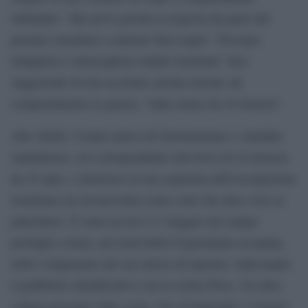
infondata”. Ma arriva pronta la risposta da parte del
premier isrealiano a interim Yair Lapid: “Nessuno
indagherà o interrogherà soldati israeliani” dice
suggerendo di non accettare alcuna morale sul
comportamento in guerra, “tanto meno da Al Jazeera”.
Abu Akleh, 51enne nativa di Gerusalemme e cittadina
statunitense, era corrispondente televisiva di Al Jazeera
da 25 anni, e attraverso la sua copertura dell’occupazione
israeliana era riconosciuta come colei che dava voce ai
palestinesi. È stata uccisa l’11 maggio nel campo
profughi a Jenin, nel nord della Cisgiordania occupata,
nello svolgimento del suo lavoro di reporter, indossando
il giubbotto identificativo con la scritta Press. Un altro
collega presente sulla scena, Ali Al-Samoudi, è rimasto