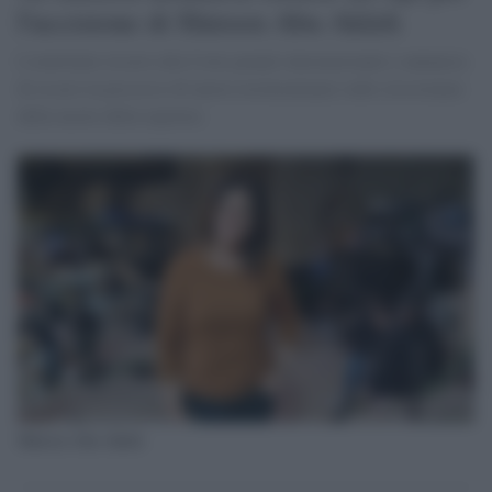
l'uccisione di Shireen Abu Akleh
L'emittente ricorre alla Corte penale internazionale e annuncia
di essere in possesso di nuove testimonianze sulle circostanze
della morte della reporter.
Shireen Abu Akleh