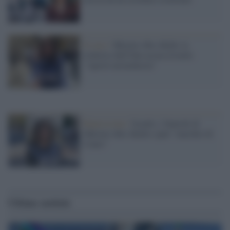
Il caso /
Shireen Abu Akleh, la
relatrice dell'Onu accusa Israele:
"Aprirò un'inchiesta"
Repressione /
Israele, i funerali di
Shireen Abu Akleh e quel "marchio di
Caino"
Ultime notizie