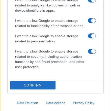
I want to allow Google to enable storage
Spettacolo
related to analytics like cookies on web or
Contributors
device identifiers in apps.
Wondernet
Facebook
I want to allow Google to enable storage
Giuliana Sgrena
related to functionality of the website or app.
Twitter
I want to allow Google to enable storage
Google News
related to personalization.
Mastodon
I want to allow Google to enable storage
related to security, including authentication
Cookie Policy
functionality and fraud prevention, and other
user protection.
Preferenze Privacy
CONFIRM
©2021 Globalist.it • All right reserved.
Data Deletion
Data Access
Privacy Policy
Syndication