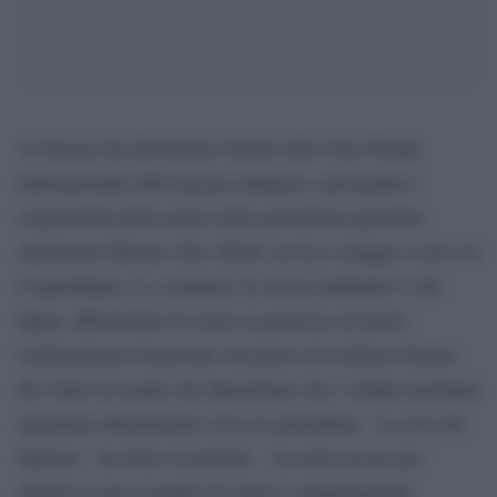
Al Jazeera ha denunciato Israele alla Corte Penale
internazionale dell’Aja per indagare e perseguire i
responsabili della morte della giornalista palestino-
americana Shireen Abu Akleh, uccisa a maggio scorso in
Cisgiordania. Lo comunica la stessa emittente tv del
Qatar, affermando di essere in possesso di nuove
testimonianze di persone sul posto ed evidenze forensi
dei video in esame che dimostrano che i soldati israeliani
spararono direttamente verso la giornalista. “La tesi che
Shireen – ha detto il network – sia stata uccisa per
sbaglio in uno scambio di colpi è completamente