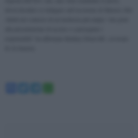
risposta dell’ICC che, una volta esaminate le prove,
dovrà decidere se indagare sull’uccisione di Shireen Abu
Akleh nel contesto di un’inchiesta più ampia “che porti
alla presentazione di accuse e a perseguire i
responsabili” ha affermato Rodney Dixon KC, avvocato
di Al Jazeera.
Facebook
Twitter
Telegram
WhatsApp