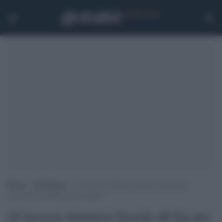
Home
>
Intelligence
>
Al Jazeera denuncia Israele all’Aja per
l’uccisione di Shireen Abu Akleh
Al Jazeera denuncia Israele all'Aja per