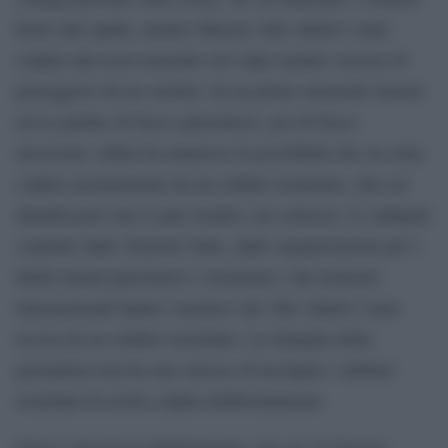
ferito alla spalla, mentre Shireen Abu-Akleh è stata
colpita alla testa morendo sul colpo mentre cercava di
proteggersi da un carrubo. In un primo momento Israele
aveva parlato di fuoco palestinese, poi di fuoco
incrociato, infine ha ammesso la possibilità che sia stata
colpita erroneamente da un soldato israeliano, alla cui
identità però non si può risalire con certezza. Le indagini
condotte dalle Nazioni Unite, dalle organizzazioni per i
diritti umani palestinesi e israeliane e dai notiziari
internazionali hanno concluso che Abu Akleh è stata
uccisa da un soldato israeliano. La famiglia della
giornalista non ha mai smesso di incolpare i militari
israeliani di averla colpita deliberatamente.
Oggi è arrivata la dichiarazione con cui Al Jazeera