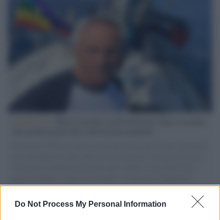
L'intervista /
Marco Croatti e la Flottilla per Gaza: le nostre
vele gonfie grazie alla sollevazione popolare
Il Senatore M5S racconta la sua esperienza sulle barche cariche di
aiuti umanitari assalite dall'esercito israeliano. Una guerra atroce,
il tentativo di disumanizzazione delle vittime, il servilismo del
governo italiano e degli altri europei, il ritorno al colonialismo.
L'importanza dei movimenti.
Do Not Process My Personal Information
Il lutto /
Addio a Livio Berruti, leggenda dello sprint