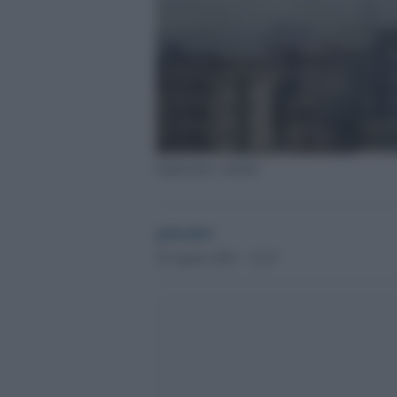
Esplosione a Kabul
globalist
29 Agosto 2021 - 15.47