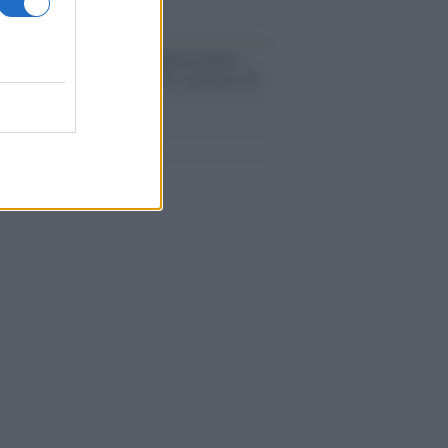
nto /
La Sila diventa un palcoscenico
rale: nasce “A Farla Amare Comincia Tu
ra Sila”