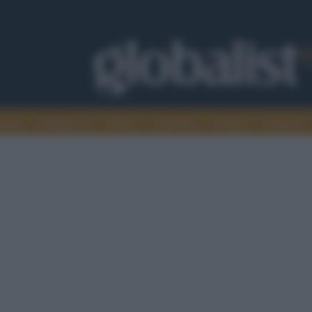
omia
Intelligence
Media
Ambiente
Cultura
Scienza