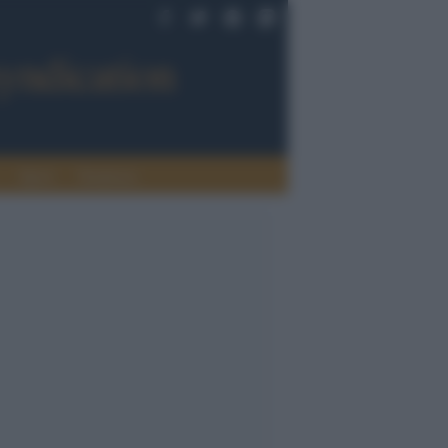
Sport
Tendenze