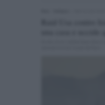
Home
>
Intelligence
>
Raid Usa contro Isis-K
Raid Usa contro Is
una casa e uccide 
Da oltre 24 ore i talebani hanno chiuso l
speravano di essere evacuati dal Paese.