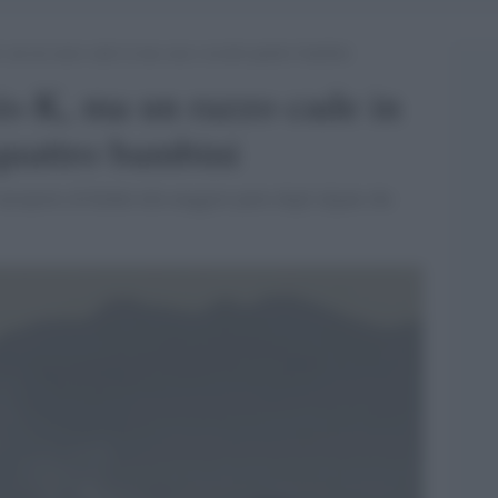
, ma un razzo cade in una casa e uccide quattro bambini
is-K, ma un razzo cade in
quattro bambini
’aeroporto di Kabul alla maggior parte degli afgani che