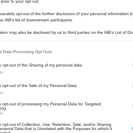
 prior to your opt-out.
iconosciuto che il loro ritiro significherebbe
rately opt-out of the further disclosure of your personal information by
i locali con cui hanno collaborato in questi
he IAB’s list of downstream participants.
veranno a continuare a discutere con i talebani
tion may also be disclosed by us to third parties on the IAB’s List of 
Ulti
he dopo la scadenza del 31 agosto indicata dal
 that may further disclose it to other third parties.
dal nazione.
 that this website/app uses one or more Google services and may gath
l Data Processing Opt Outs
lmeno un razzo che avrebbe centrato una zona
including but not limited to your visit or usage behaviour. You may click 
 to Google and its third-party tags to use your data for below specifi
aghra a Kabul, non lontano dall’aeroporto.
o opt-out of the Sharing of my personal data.
ogle consent section.
In
i riferite una fonte delle sicurezza del deposto
one sarebbe stata causata da un razzo che
o opt-out of the Sale of my Personal Data.
In
aeroporto di Kabul.
to opt-out of processing my Personal Data for Targeted
L'int
ing.
Gaza:
In
 bomba in stazione che provocò 85 morti e oltre 200
solle
o opt-out of Collection, Use, Retention, Sale, and/or Sharing
Il Se
ersonal Data that Is Unrelated with the Purposes for which it
lected.