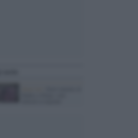
i anche
Street Art /
Nuovi murales di
Banksy a Parigi, sono
dedicati ai migranti