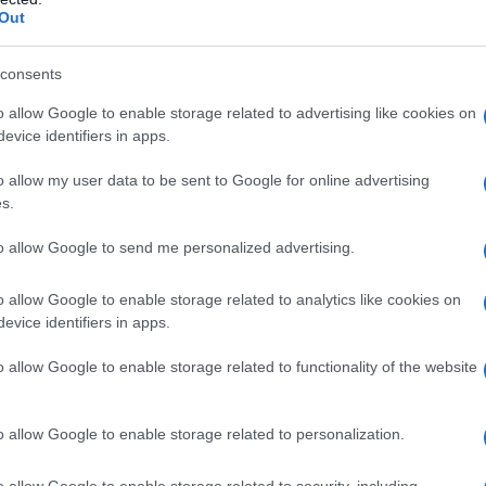
barch
Out
dall'e
tra oggi e domani”
tentat
servil
consents
o all’aeroporto di Kabul”, dopo il
europ
o allow Google to enable storage related to advertising like cookies on
dei m
ì. E potrebbe verificarsi “domenica o lunedì”.
evice identifiers in apps.
so una nota nella tarda serata di ieri in cui
L'al
o allow my user data to be sent to Google for online advertising
i un nuovo attacco terroristico. “La situazione sul
postu
s.
di cr
sa e la minaccia di un attacco terroristico
to allow Google to send me personalized advertising.
to il presidente degli Stati Uniti nel comunicato –
o allow Google to enable storage related to analytics like cookies on
L'in
rmato che un attacco era molto probabile entro
evice identifiers in apps.
nuovo
Sant
o allow Google to enable storage related to functionality of the website
basciata americana a Kabul ha invitato tutti gli
Musi
dell’aeroporto, come era accaduto nei giorni
o allow Google to enable storage related to personalization.
Mado
pecifica e credibile”.
o allow Google to enable storage related to security, including