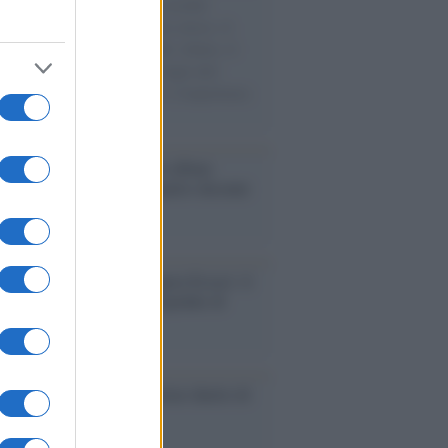
e cariche di aiuti umanitari assalite
sercito israeliano. Una guerra atroce, il
ivo di disumanizzazione delle vittime, il
ismo del governo italiano e degli altri
ei, il ritorno al colonialismo. L'importanza
ovimenti.
bum /
"Timeless", il nuovo album
mo di Prince racconta quattro decenni
eatività
augurazione /
Cuneo inaugura Esseci: il
 polo culturale nell’ex ospedale di
a Croce
ca /
Love Sensation, il primo duetto di
nna e Kylie Minogue