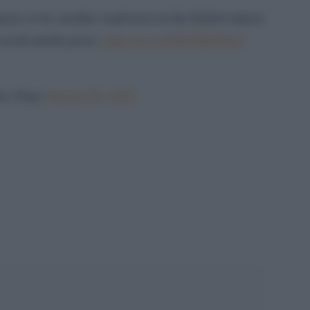
ars to be another explosion in the Kabul airport
social media posts.
https://t.co/5MyFBUIQcC
iya_Eng)
August 29, 2021
pp