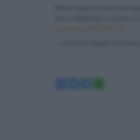
Watch: Smoke rises from what appe
area in Afghanistan, according to 
pic.twitter.com/TOo09xjTsE
— Al Arabiya English (@AlArab
Facebook
Twitter
Telegram
WhatsA