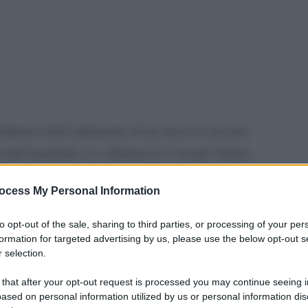
 bilancio dell’esplosione di un razzo in un’area
 dall’aeroporto. Lo afferma la tv locale Ariana,
 quattro persone sono rimaste ferite. Nella
ocess My Personal Information
 anche due veicoli”. Continua a non essere chiaro
rsi al raid americano contro kamikaze diretti
to opt-out of the sale, sharing to third parties, or processing of your per
formation for targeted advertising by us, please use the below opt-out s
 selection.
un raid a Kabul:
lo riferisce Reuters citando due
to condotto contro militanti dell’Isis che
 that after your opt-out request is processed you may continue seeing i
ased on personal information utilized by us or personal information dis
ono i media Usa.