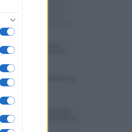
sercito israeliano. Una guerra atroce, il
ivo di disumanizzazione delle vittime, il
ismo del governo italiano e degli altri
ei, il ritorno al colonialismo. L'importanza
ovimenti.
é i centri di intrattenimento per
lie investono in attrazioni ad alta
logia
nflitto /
La mafia russa e l'arma del caos
Aviv /
Netanyahu si smarca da Trump:
ele farà tutto quello che è necessario per
a sicurezza"