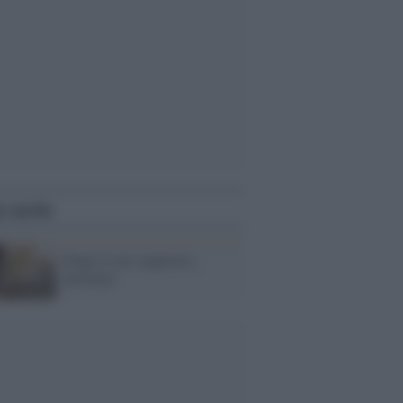
i anche
Finge il suo sequestro,
arrestato