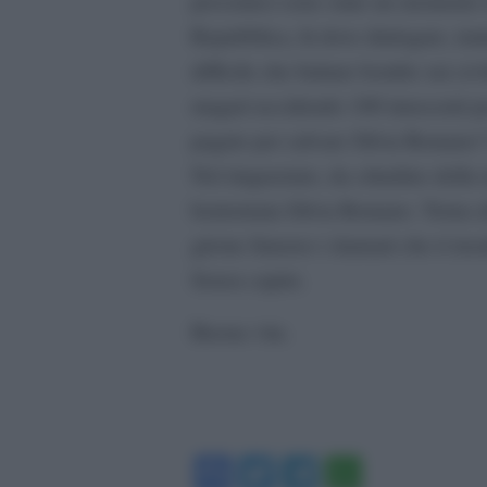
prossimo) sono state un momento d
Repubblica, là dove dialogare, trat
difficile che buttare bombe sui civi
magari uccidendo 100 innocenti per
pagato per salvare Silvia Romano?
Nel ringraziare, da cittadino della 
bentornata Silvia Romano. Torna all
girone funereo i dannati che ti in
Senza capire.
Buona vita.
Facebook
Twitter
Telegram
WhatsA