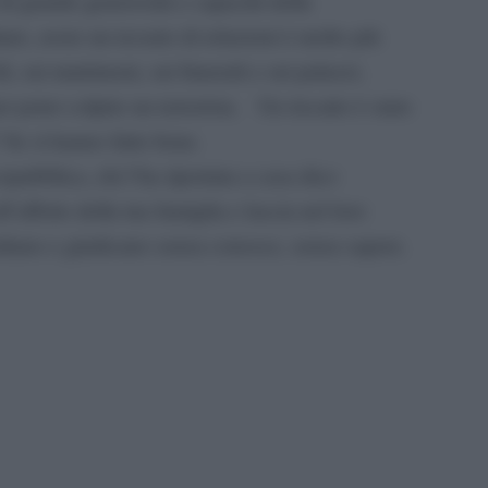
i grande generosità e capacità della
tare, avere un tessuto di relazioni è molto più
li, sui matrimoni, sui funerali e sui palazzi,
 poter colpire un terrorista. Un riscatto è stato
 Se sì hanno fatto bene.
repubblica, chi l’ha riportata a casa dico
’affetto della tua famiglia e lascia nel loro
sultano e giudicano senza conosce, senza sapere.
pp