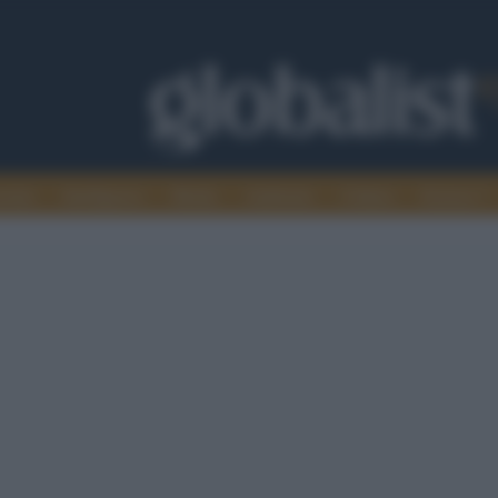
omia
Intelligence
Media
Ambiente
Cultura
Scienza