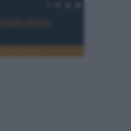
Sport
Tendenze