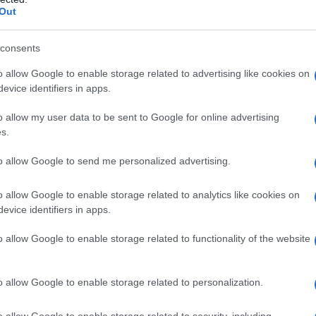
dall'e
Out
tentat
 non essere stata uccisa.
servil
consents
europ
ri qualcuno tra i più severi censori appartiene
dei m
o allow Google to enable storage related to advertising like cookies on
po’ di quarantena a casa, dormendo pur sempre
evice identifiers in apps.
Perch
ccanto ai suoi cari, dopo alcune settimane era
o allow my user data to be sent to Google for online advertising
famig
s.
tecno
to allow Google to send me personalized advertising.
dito verso gli altri. Gente che forse dopo due
Il co
la trebisonda e avrebbe rinnegato la madre pur di
o allow Google to enable storage related to analytics like cookies on
evice identifiers in apps.
o che impazzirebbero senza internet, senza
a sapere nulla di ciò che accade nel mondo,
o allow Google to enable storage related to functionality of the website
 parente, di un amico, di un ‘affetto’.
Tel 
"Isra
egato e sperato di essere liberati o avrebbero
o allow Google to enable storage related to personalization.
la su
 in quella drammatica condizione per non urtare
o allow Google to enable storage related to security, including