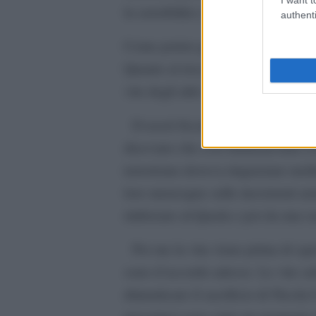
la sensibilità e la bile degli odiat
authenti
Come potete giudicare una ragazz
Quanto al riscatto, poi, è dai tempi
vite degli altri contestano che i nos
Evasori fiscali seriali che si lame
dicevano che così finanziavamo il
terrorismo doveva ringraziare molt
loro menzogne sulle inesistenti ar
rinforzato al-Qaeda e poi da una su
Per me la vita viene prima di ogni
sono d’accordo adesso. Le vite sal
dimenticare il sacrificio di Nicola 