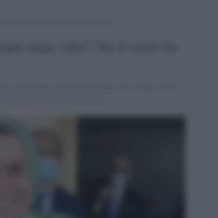
 una vita? Se è così lo Stato ha fatto bene
vare una vita? Se è così lo
ersi fatta rapire e poi quella di non essere morta. Gente
re. Senza immedesimarsi un attimo