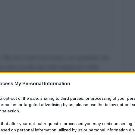
ro. Ma non si può non notare con sgomento che
a stato accolto dai soliti strepiti dei solidi
ovranisti e affini.
ocess My Personal Information
sti. Gli stessi – più o meno – che avevano
conoscerla) ‘colpevole’ di essersi fatta rapire,
to opt-out of the sale, sharing to third parties, or processing of your per
 non le sarebbe accaduto nulla. Perché se l’era
formation for targeted advertising by us, please use the below opt-out s
 selection.
 perché…
 that after your opt-out request is processed you may continue seeing i
rvare un persona cara e molto sensibile ai temi
ased on personal information utilized by us or personal information dis