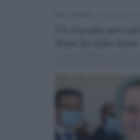
Home
>
Intelligence
>
Un riscatto per salvare
Un riscatto per sal
Stato ha fatto bene
Per molti Silvia Romano ha la colpa di ess
che giudica senza sapere, senza conosce