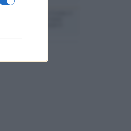
flessione /
Pace, disarmo e Ucraina: il
osinistra non trasformi il riarmo
eo in una battaglia interna per le
arie