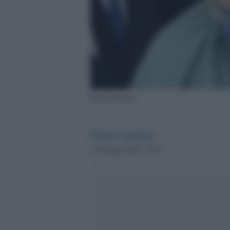
Silvia Romano
Gianni Cipriani
10 Maggio 2020 - 15.45