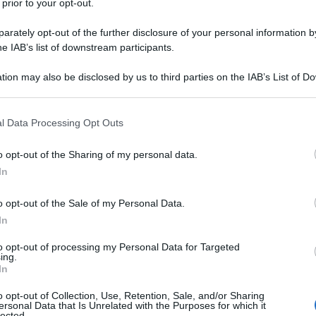
 prior to your opt-out.
ei vanno in paesi stranieri a fare volontariato
in meglio e in modo pacifico. E sopratutto
rately opt-out of the further disclosure of your personal information by
he IAB’s list of downstream participants.
ure che impediscono progetti comuni”
.
Ulti
licato. Perché Silvia Romano è tornata a casa
tion may also be disclosed by us to third parties on the IAB’s List of 
 that may further disclose it to other third parties.
 abito tradizionale e ha detto di essersi
 that this website/app uses one or more Google services and may gath
gionia.
l Data Processing Opt Outs
including but not limited to your visit or usage behaviour. You may click 
 to Google and its third-party tags to use your data for below specifi
o opt-out of the Sharing of my personal data.
ste cose non si confermano mai, per la sua
ogle consent section.
In
tto e, comunque, lo Stato ha affrontato dei costi
o opt-out of the Sale of my Personal Data.
In
 sapere, senza riflettere, senza alcun tipo di
L'int
sperienza devastante, andrebbe consigliato di
to opt-out of processing my Personal Data for Targeted
Gaza:
ing.
 in una ragazza molto giovane, rapita e tenuta
In
solle
 situazione di grave deprivazione fisica, sociale
Il Se
o opt-out of Collection, Use, Retention, Sale, and/or Sharing
ersonal Data that Is Unrelated with the Purposes for which it
barch
lected.