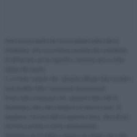
Sotto accusa quello che sta accadendo nella città di
Serekaniye, dove la resistenza mostrata dai combattenti
di Sdf ha fino ad ora impedito l’avanzata turca e delle
milizie filo-turche.
C’è il forte sospetto che i jihadisti abbiano fatto ricordo a
armi proibite dalle convenzioni internazionali
Fonti curde sostengono che i quartieri della città di
Serekaniye siano stati sottoposti ad attacchi aerei, di
artiglieria e di razzi dall’occupazione turca, oltre all’uso
di fosforo proibito a livello internazionale.
Numerosi casi di adulti e ragazzi con ustioni sono stati