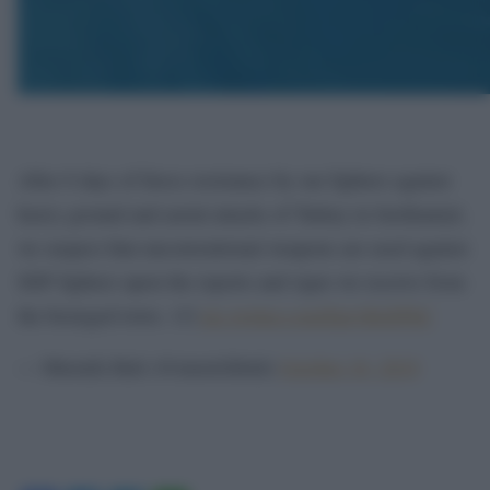
After 8 days of fierce resistance by our fighters against
heavy ground and aerial attacks of Turkey in Serêkaniyê,
we suspect that unconventional weapons are used against
SDF fighters upon the reports and signs we receive from
the besieged town. 1/2
pic.twitter.com/Epr1BsDFhC
— Mustafa Bali (@mustefabali)
October 16, 2019