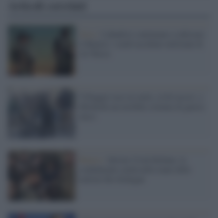
Articoli correlati
Siria /
I jihadisti continuano a infestare
il Rojava: i curdi uccidono miliziani di
Al-Nusra
Villaggio raso al suolo, civili uccisi: a
Mishrafa un terribile crimine di guerra
turco
Rojava /
Salvate Cicek Kobane, la
combattente curda nelle mani delle
milizie filo-Erdogan