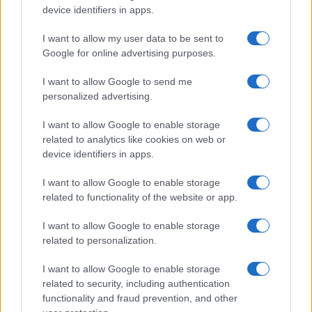
Megachip
Globalscience
device identifiers in apps.
GiULia
Globalsport
I want to allow my user data to be sent to
Google for online advertising purposes.
Prima Pagina
I want to allow Google to send me
personalized advertising.
Giornale dello
Chi siamo
I want to allow Google to enable storage
Spettacolo
related to analytics like cookies on web or
Contributors
device identifiers in apps.
Wondernet
Facebook
I want to allow Google to enable storage
Giuliana Sgrena
related to functionality of the website or app.
Twitter
I want to allow Google to enable storage
Google News
related to personalization.
Mastodon
I want to allow Google to enable storage
related to security, including authentication
Cookie Policy
functionality and fraud prevention, and other