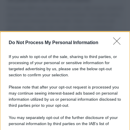
Il Senatore M5S racconta la sua esperienza sulle barche cariche di
aiuti umanitari assalite dall'esercito israeliano. Una guerra atroce,
il tentativo di disumanizzazione delle vittime, il servilismo del
governo italiano e degli altri europei, il ritorno al colonialismo.
L'importanza dei movimenti.
Do Not Process My Personal Information
Musica /
Al maestro Francesco Guccini
If you wish to opt-out of the sale, sharing to third parties, or
processing of your personal or sensitive information for
targeted advertising by us, please use the below opt-out
section to confirm your selection.
Il ricordo /
Quando Guccini raccontava le "Cronache
epafaniche": l'intervista all'artista che si definiva un
Please note that after your opt-out request is processed you
'narratore'
may continue seeing interest-based ads based on personal
information utilized by us or personal information disclosed to
third parties prior to your opt-out.
Lo studio /
Disinformazione russa e destra: anche la
You may separately opt-out of the further disclosure of your
macchina propagandistica di Putin dietro la crisi di Ceuta
personal information by third parties on the IAB’s list of
downstream participants.