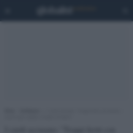
Home
>
Intelligence
>
I curdi accusano: “Troppi feriti con ustioni, i
turchi usano napalm e bombe al fosforo”
I curdi accusano: "Troppi feriti con