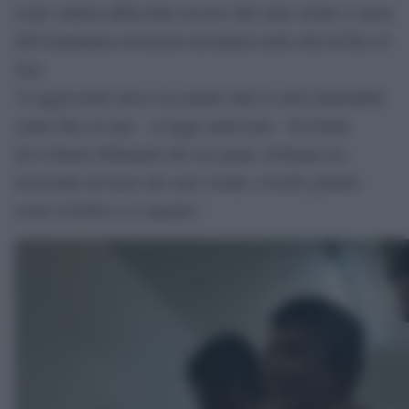
come Ankara abbia fatto ricorso alle armi vietate a causa
dell’inaspettata resistenza incontrata nella città di Ras al-
Ayn.
“L’aggressione turca sta usando tutte le armi disponibili
contro Ras al-Ayn – si legge nella nota – Di fronte
all’evidente fallimento del suo piano, Erdogan sta
ricorrendo ad armi che sono vietate a livello globale
come il fosforo e il napalm”.