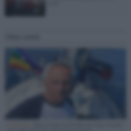
civili"
Ultime notizie
L'intervista /
Marco Croatti e la Flottilla per Gaza: le nostre
vele gonfie grazie alla sollevazione popolare