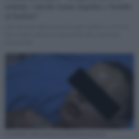
ustioni, i turchi usano napalm e bombe
al fosforo"
Oltre all'orrore dell'uccisione di donne, bambini e civili c'è il
forte sospetto dell'uso di armi proibite dalle convenzioni
internazionali
Un bambino curdo ustionato nei bombardamenti turchi