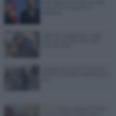
Orban approva il massacro dei curdi:
l'invasione di Erdogan non va
condannata
Addio alla 'compagna Zain", leader
della resistenza delle donne curde
uccisa dai turchi
Villaggio raso al suolo, civili uccisi: a
Mishrafa un terribile crimine di guerra
turco
Rojava /
Amnesty denuncia la Turchia:
"In Siria crimini di guerra contro i