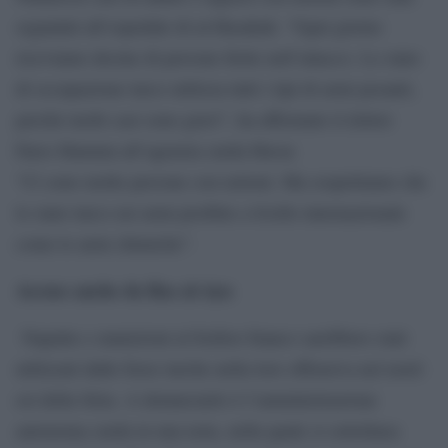
segnalati ​​all’ospedale di al-Hasakah. “Ogni giorno
riceviamo decine di persone ferite nell’attacco. Lo stato
di occupazione turco utilizza tutti i tipi di armi pesanti,
perché molti casi sono gravi”, ha affermato il dottor
Fares Hammu all’agenzia curda Havar.
“Ci sono molte persone con ustioni. Ma sospettiamo che
lo stato turco usi armi proibite a livello internazionale
come le armi chimiche”.
Accuse anche da Ras al-Ayn
Napalm e munizioni al fosforo bianco sarebbero stati
utilizzati dalle forze turche nella loro offensiva nel nord-
est della Siria. A denunciarlo è l’amministrazione
autonoma curda in una nota, nella quale si sottolinea