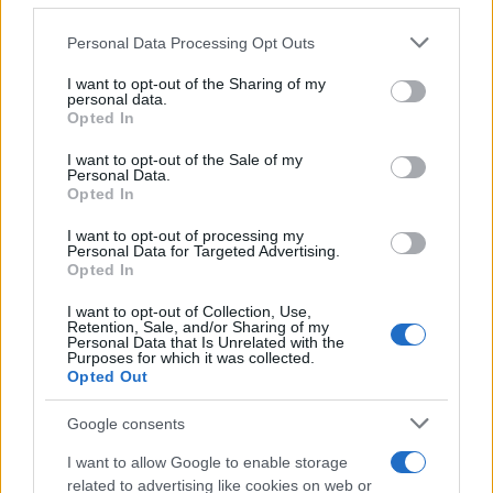
Personal Data Processing Opt Outs
This information may also be disclosed by us to third parties
Tendenze /
Sale il numero degli acquisti online in Europa e
on the IAB’s List of Downstream Participants that may further
I want to opt-out of the Sharing of my
aumentano le vendite di articoli second hand
disclose it to other third parties.
personal data.
Opted In
Please note that this website/app uses one or more Google
services and may gather and store information including but
I want to opt-out of the Sale of my
Personal Data.
not limited to your visit or usage behaviour. You may click to
Opted In
grant or deny consent to Google and its third-party tags to
use your data for below specified purposes in below Google
I want to opt-out of processing my
consent section.
Personal Data for Targeted Advertising.
Opted In
I want to opt-out of Collection, Use,
Retention, Sale, and/or Sharing of my
Personal Data that Is Unrelated with the
Purposes for which it was collected.
Opted Out
Syndication
Culture
Google consents
Salute
Globalist
I want to allow Google to enable storage
related to advertising like cookies on web or