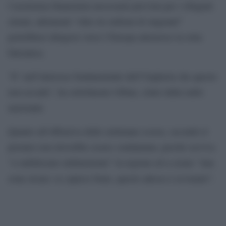
l’assistenza finanziaria necessaria prevista per i rifugiati
siriani, altrimenti “oltre tre milioni di migranti”
potrebbero dirigersi verso l’Europa attraverso la rotta
balcanica.
“E’ nell’interesse fondamentale dell’Ungheria che questo
non accada”, ha sottolineato Orban, citato dalla radio
nazionale.
Quanto all’offensiva delle settimane scorse, secondo il
premier non dovrebbe essere condannata, perché serviva
“a stabilizzare militarmente” la regione ed a creare “una
zona sicura: se capisco bene, questo adesso è avvenuto”.