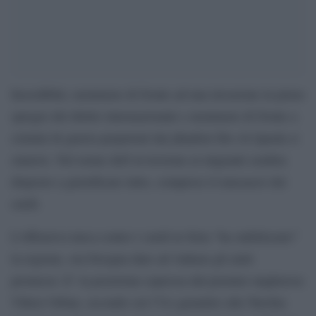
Incredibile; nemmeno di fronte ad una invasione in pieno
spregio del diritto internazionale e nemmeno di fronte a
crimini di guerra perpetrati dai jihadisti filo-Al Qaeda si
smuove. Nel nome dell’avversione ai migranti sembra
disposto a giustificare tutto, compreso il massacro dei
curdi.
L’offensiva turca contro i curdi in Siria “ha stabilizzato”
la regione, ora bisogna dare ad Ankara gli aiuti
promessi. E’ la posizione espressa dal premier ungherese
Viktor Orban, secondo cui l’Ue garantire alla Turchia