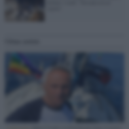
Kobane. I curdi: "Nessuna resa al
regime"
Ultime notizie
L'intervista /
Marco Croatti e la Flottilla per Gaza: le nostre