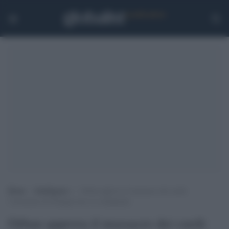
Home
>
Intelligence
>
Orban approva il massacro dei curdi:
l’invasione di Erdogan non va condannata
Orban approva il massacro dei curdi: