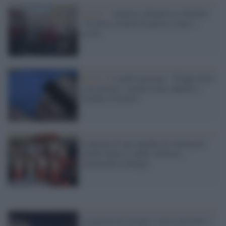
Rojava /
Amnesty denuncia la Turchia:
"In Siria crimini di guerra contro i
civili"
Rojava /
I curdi accusano: "Troppi feriti
con ustioni, i turchi usano napalm e
bombe al fosforo"
I pulcini di una squadra di immigrati
turchi fanno il saluto militare:
polemiche in Belgio
L'esercito di Assad e i russi arrivano a