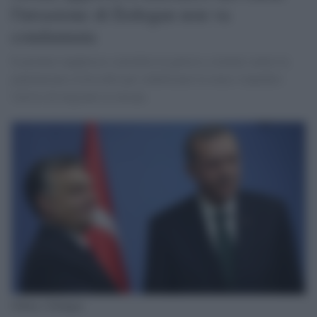
l'invasione di Erdogan non va
condannata
Il premier ungherese considera la guerra e crimini contro la
popolazione civile utile per stabilizzare la zona e impedire
l'arrivo di migranti in europa
Orban e Erdogan