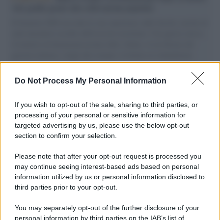
vele gonfie grazie alla sollevazione popolare
Il Senatore M5S racconta la sua esperienza sulle barche cariche di
aiuti umanitari assalite dall'esercito israeliano. Una guerra atroce,
il tentativo di disumanizzazione delle vittime, il servilismo del
governo italiano e degli altri europei, il ritorno al colonialismo.
L'importanza dei movimenti.
Do Not Process My Personal Information
Il caso /
Trump ha quasi esaurito l'arsenale Usa, ma il
tycoon smentisce
If you wish to opt-out of the sale, sharing to third parties, or
processing of your personal or sensitive information for
targeted advertising by us, please use the below opt-out
section to confirm your selection.
Chiesa /
Papa Leone XIV denuncia le violenze in Ucraina e
Russia e chiede il rispetto del diritto umanitario e della
Please note that after your opt-out request is processed you
diplomazia
may continue seeing interest-based ads based on personal
information utilized by us or personal information disclosed to
third parties prior to your opt-out.
Il centenario /
A L'Aquila arriva la mostra "Tito, 100 anni
You may separately opt-out of the further disclosure of your
attraverso la forma"
personal information by third parties on the IAB’s list of