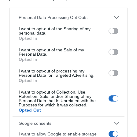
downstream participants.
Personal Data Processing Opt Outs
This information may also be disclosed by us to third parties
Il medagliere /
Europei di nuoto: Pellecani guida una super
on the IAB’s List of Downstream Participants that may further
I want to opt-out of the Sharing of my
Italia
disclose it to other third parties.
personal data.
Opted In
Please note that this website/app uses one or more Google
services and may gather and store information including but
I want to opt-out of the Sale of my
Personal Data.
not limited to your visit or usage behaviour. You may click to
Opted In
grant or deny consent to Google and its third-party tags to
use your data for below specified purposes in below Google
I want to opt-out of processing my
consent section.
Personal Data for Targeted Advertising.
Opted In
I want to opt-out of Collection, Use,
Retention, Sale, and/or Sharing of my
Personal Data that Is Unrelated with the
Purposes for which it was collected.
Opted Out
Syndication
Culture
Google consents
Salute
Globalist
I want to allow Google to enable storage