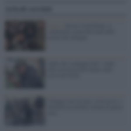
Articoli correlati
Rojava /
Salvate Cicek Kobane, la
combattente curda nelle mani delle
milizie filo-Erdogan
Addio alla 'compagna Zain", leader
della resistenza delle donne curde
uccisa dai turchi
Villaggio raso al suolo, civili uccisi: a
Mishrafa un terribile crimine di guerra
turco