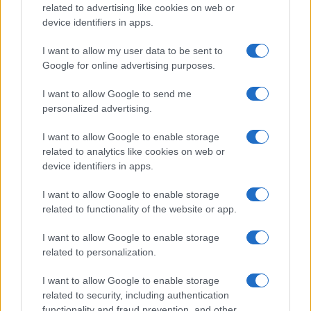
related to advertising like cookies on web or
Megachip
Globalscience
device identifiers in apps.
GiULia
Globalsport
I want to allow my user data to be sent to
Google for online advertising purposes.
Prima Pagina
I want to allow Google to send me
personalized advertising.
Giornale dello
Chi siamo
I want to allow Google to enable storage
Spettacolo
related to analytics like cookies on web or
Contributors
device identifiers in apps.
Wondernet
Facebook
I want to allow Google to enable storage
Giuliana Sgrena
related to functionality of the website or app.
Twitter
I want to allow Google to enable storage
Google News
related to personalization.
Mastodon
I want to allow Google to enable storage
related to security, including authentication
Cookie Policy
functionality and fraud prevention, and other