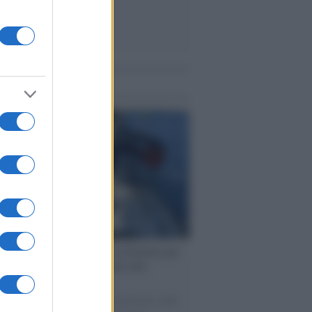
me notizie
ervista /
Marco Croatti e la Flottilla per
 le nostre vele gonfie grazie alla
vazione popolare
natore M5S racconta la sua esperienza sulle