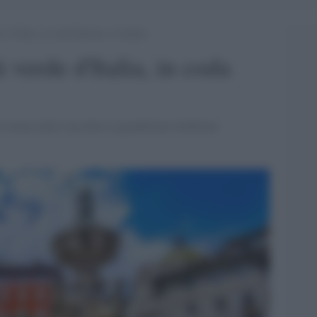
de d’Italia, in coda Palermo e Catania
ù verde d'Italia, in coda
Cosenza nella classifica Legambiente/Ambiente