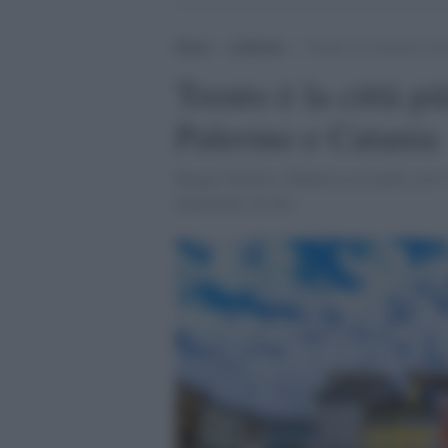
Home
>
Ambiente
>
Trento è la città più ver
Trento è la città pi
Palermo e Catania
Reggio Emilia e Mantova sul podio, poi 
Italia/Sole 24 Ore