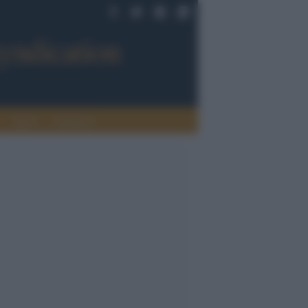
Sport
Tendenze