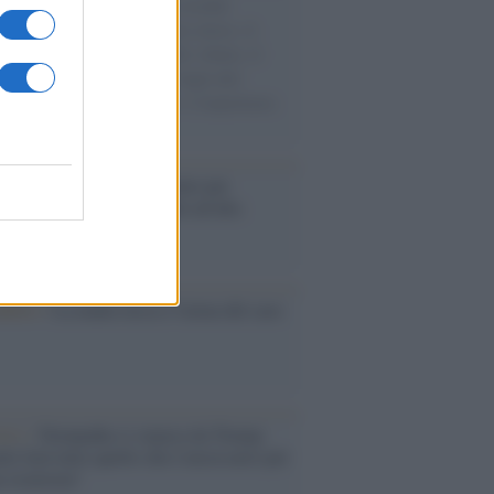
e cariche di aiuti umanitari assalite
sercito israeliano. Una guerra atroce, il
ivo di disumanizzazione delle vittime, il
ismo del governo italiano e degli altri
ei, il ritorno al colonialismo. L'importanza
ovimenti.
é i centri di intrattenimento per
lie investono in attrazioni ad alta
logia
nflitto /
La mafia russa e l'arma del caos
Aviv /
Netanyahu si smarca da Trump:
ele farà tutto quello che è necessario per
a sicurezza"