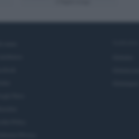
il Napoli risorge
Syndication
i siamo
ntributors
Globalist
cebook
Globalscie
itter
Globalsport
ogle News
stodon
okie Policy
eferenze Privacy