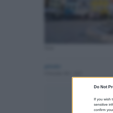
Trento
globalist
8 Novembre 2021 - 10.27
Do Not Pr
If you wish 
sensitive in
confirm your