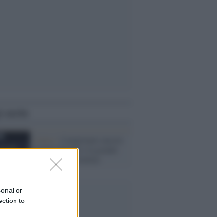
i anche
Calcio /
Campionato ancora
incerto davanti e la grande
delusione Fiorentina
sonal or
ection to