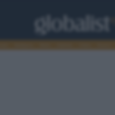
omia
Intelligence
Media
Ambiente
Cultura
Scienza