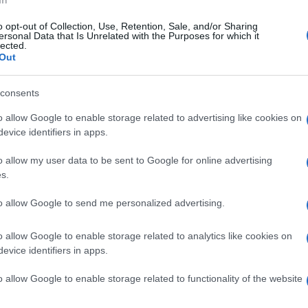
icati oggi dal Sole 24 Ore. La classifica
o opt-out of Collection, Use, Retention, Sale, and/or Sharing
ersonal Data that Is Unrelated with the Purposes for which it
di 18 indicatori, conferma Trento al vertice,
lected.
Out
 quinta posizione e sempre in testa nelle piste
Ulti
op ten monopolizzata da città medie e piccole del
consents
 quinta nel 2018, era ottava l’anno scorso, ma
o allow Google to enable storage related to advertising like cookies on
rticolare grazie al primo posto per basso numero
evice identifiers in apps.
arto per le isole pedonali, il quinto per la
o allow my user data to be sent to Google for online advertising
voltaico su edifici pubblici e il nono per la
s.
to allow Google to send me personalized advertising.
rtultimo posto di Alessandria, ma sette degli ultimi
o allow Google to enable storage related to analytics like cookies on
ud – di questi ben cinque sono siciliani – a cui
L'int
evice identifiers in apps.
Gaza:
pettivamente al posto 98 e 100.
solle
o allow Google to enable storage related to functionality of the website
delle grandi città metropolitane dal 2016 a oggi,
Il Se
egli indicatori più importanti dell’indagine, mette