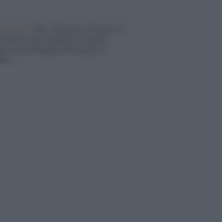
flessione /
Pace, disarmo e Ucraina: il
osinistra non trasformi il riarmo
eo in una battaglia interna per le
arie