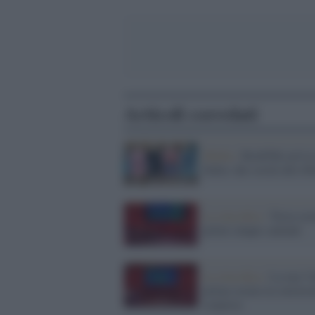
Articoli correlati
Media /
BookTok arriva
Italia: dai social alle lib
La classifica /
Terza sera
primi cinque cantanti
La classifica /
La top 5 
prima serata tra emozio
sorprese