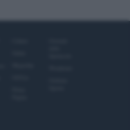
Culture
Giornale
dello
Salute
Spettacolo
Megachip
nce
Wondernet
GiULia
Giuliana
Sgrena
Prima
Pagina