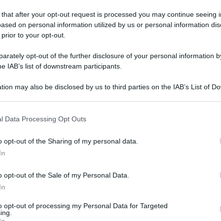
 that after your opt-out request is processed you may continue seeing i
ased on personal information utilized by us or personal information dis
 prior to your opt-out.
rately opt-out of the further disclosure of your personal information by
he IAB’s list of downstream participants.
tion may also be disclosed by us to third parties on the IAB’s List of 
elle città più ecologiche d’Italia.
 that may further disclose it to other third parties.
Reggio Emilia e Mantova finiscono sul podio
 that this website/app uses one or more Google services and may gath
l Data Processing Opt Outs
 Catania in coda: in sette degli ultimi dieci posti
including but not limited to your visit or usage behaviour. You may click 
 to Google and its third-party tags to use your data for below specifi
zione di Alessandria (102° posto su 105). Mentre
o opt-out of the Sharing of my personal data.
ogle consent section.
In
lasgow, i dati della 28° edizione rapporto
 Legambiente in collaborazione con Ambiente
o opt-out of the Sale of my Personal Data.
o le performance green di 105 città capoluogo di
In
d batteva più forte e il lockdown aveva
to opt-out of processing my Personal Data for Targeted
ing.
In