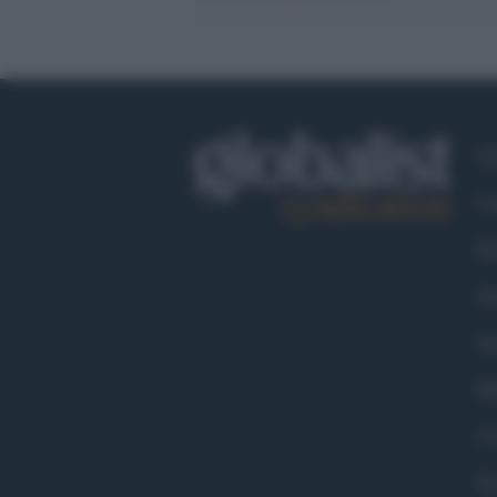
Ch
Co
Fa
Tw
Go
Ma
Co
Pr