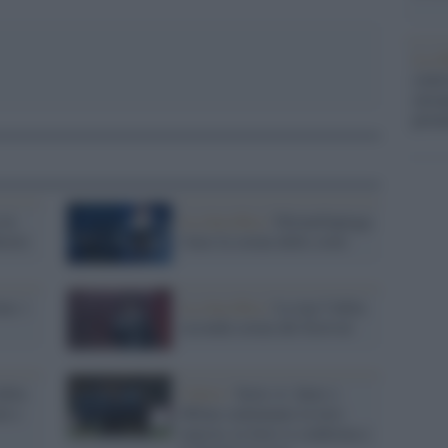
La ri
centr
europ
prim
 in
La classifica /
Ditonellapiaga
rerie
vince la serata delle cover
ta: i
La classifica /
La top 5 della
seconda serata del festival
della
Calcio /
Serie A: Inter e
ni e
Milan continuano la loro
marcia, la Juve si conferma e