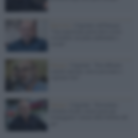
Intervista /
Cingolani sull'Energia:
"Una transizione giusta deve essere
sostenibile sul piano ambientale e
sociale"
Energia /
Cingolani: "Non abbiamo
centrali nucleari, non le possiamo o
vogliamo fare"
Energia /
Cingolani: "Dovremmo
sfruttare di più i nostri pozzi per
fronteggiare i rincari delle bollette del
gas"