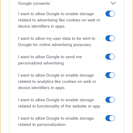
Culture
Google consents
Salute
Globalist
I want to allow Google to enable storage
related to advertising like cookies on web or
Megachip
Globalscience
device identifiers in apps.
GiULia
Globalsport
I want to allow my user data to be sent to
Google for online advertising purposes.
Prima Pagina
I want to allow Google to send me
personalized advertising.
Giornale dello
Chi siamo
I want to allow Google to enable storage
Spettacolo
related to analytics like cookies on web or
Contributors
device identifiers in apps.
Wondernet
Facebook
I want to allow Google to enable storage
Giuliana Sgrena
related to functionality of the website or app.
Twitter
I want to allow Google to enable storage
Google News
related to personalization.