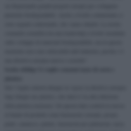
sta finanziando grandi progetti europei per sviluppare
plastiche biodegradabili. Anche a livello continentale ci
sono segnali contrastanti, che vanno chiariti. La nostra
comunità scientifica ha una leadership a livello mondiale
sullo sviluppo di materiali biodegradabili, ma in questo
momento non sono utilizzabili dall’industria, perché c’è
una direttiva europea nuova e assurda”.
Scatta obbligo Ue taglio consumi tazze di carta e
plastica
Dal 3 luglio entrerà dunque in vigore la direttiva europea
Sup (Single use plastic), che darà il via alla riduzione
della plastica monouso. Da questa data scatterà la messa
al bando di prodotti come bastoncini cotonati, posate,
piatti, cannucce, palette, bastoncini per palloncini, tazze,