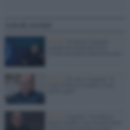
Articoli correlati
Elezioni /
Il ministro Cingolani
risponde alle interferenze russe:
"L'Italia non prende ordini da nessuno"
Energia /
Gas russo, Cingolani: "Il
ricatto di Mosca è evidente, c'è una
partita a poker"
Energia /
Cingolani: "Se la Russia
dovesse chiudere il gas avremmo meno
problemi degli altri paesi europei"