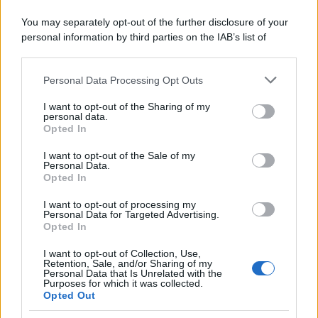
Il ricordo /
Quando Guccini raccontava le "Cronache
You may separately opt-out of the further disclosure of your
epafaniche": l'intervista all'artista che si definiva un
personal information by third parties on the IAB’s list of
'narratore'
downstream participants.
Personal Data Processing Opt Outs
This information may also be disclosed by us to third parties
Lo studio /
Disinformazione russa e destra: anche la
on the IAB’s List of Downstream Participants that may further
I want to opt-out of the Sharing of my
macchina propagandistica di Putin dietro la crisi di Ceuta
disclose it to other third parties.
personal data.
Opted In
Please note that this website/app uses one or more Google
services and may gather and store information including but
I want to opt-out of the Sale of my
Personal Data.
not limited to your visit or usage behaviour. You may click to
Opted In
grant or deny consent to Google and its third-party tags to
use your data for below specified purposes in below Google
I want to opt-out of processing my
consent section.
Personal Data for Targeted Advertising.
Opted In
I want to opt-out of Collection, Use,
Retention, Sale, and/or Sharing of my
Personal Data that Is Unrelated with the
Purposes for which it was collected.
Opted Out
Syndication