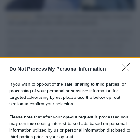
L'intervista /
Marco Croatti e la Flottilla per Gaza: le nostre
vele gonfie grazie alla sollevazione popolare
Il Senatore M5S racconta la sua esperienza sulle barche cariche di
aiuti umanitari assalite dall'esercito israeliano. Una guerra atroce,
il tentativo di disumanizzazione delle vittime, il servilismo del
governo italiano e degli altri europei, il ritorno al colonialismo.
L'importanza dei movimenti.
Do Not Process My Personal Information
L'attesa /
Un estate di calcio: tra Mondiali e Serie A
If you wish to opt-out of the sale, sharing to third parties, or
processing of your personal or sensitive information for
targeted advertising by us, please use the below opt-out
section to confirm your selection.
Musica /
Al maestro Francesco Guccini
Please note that after your opt-out request is processed you
may continue seeing interest-based ads based on personal
information utilized by us or personal information disclosed to
third parties prior to your opt-out.