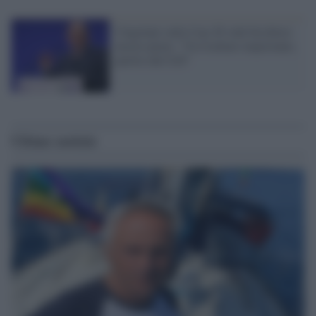
Cingolani sulla Cop-26 vede bicchiere
mezzo pieno: "Un risultato importante,
partito dal G20"
Ultime notizie