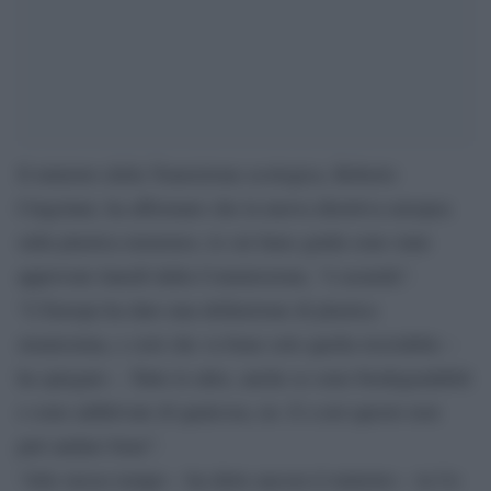
Il ministro della Transizione ecologica, Roberto
Cingolani, ha affermato che la nuova direttiva europea
sulla plastica monouso, le cui linee guida sono state
approvate lunedì dalla Commissione, “è assurda”.
“L’Europa ha dato una definizione di plastica
stranissima, e cioè che va bene solo quella riciclabile –
ha spiegato -. Tutte le altre, anche se sono biodegradabili
o sono additivate di qualcosa, no. E a noi questo non
può andare bene”.
“Allo stesso tempo – ha detto ancora il ministro – la Ue