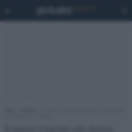
Home
>
Ambiente
>
Il ministro Cingolani sulla direttiva europea sulla
plastica monouso: “È assurda”
Il ministro Cingolani sulla direttiva