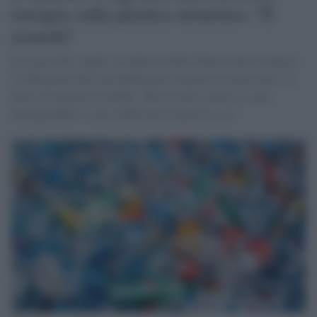
europea sulla plastica monouso: "È
assurda"
In vigore dal 3 luglio. Il ministro della Transizione ecologica:
"L'Europa ha dato una definizione di plastica stranissima: va
bene solo quella riciclabile. Tutte le altre, anche se sono
biodegradabili o sono additivate di qualcosa, no.