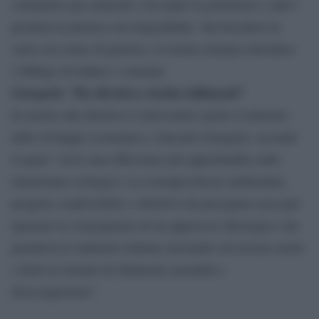
contenitori per alimenti e bevande in polistirolo e tutti i
prodotti in plastica oxo-degradabile. Sui bicchieri in
carta con strato di plastica, la norma europea introduce
l’obbligo di ridurre i consumi.
Giorgetti: “Da direttiva rischio fallimenti”
In merito alla direttiva è intervenuto anche il ministro
dello Sviluppo economico, Gincarlo Giorgetti, secondo
il quale “serve una riflessione più approfondita sulla
transizione ecologica. La consapevolezza ambientale,
progetto condivisibile e obiettivo da perseguire non può
ignorare le conseguenze di un approccio ideologico che
penalizza le industrie italiane lasciando sul terreno morti
e feriti in termini di fallimenti aziendali e
disoccupazione”.