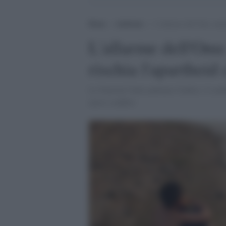
Home
>
Ambiente
>
L’allarme dell’Onu: aumen
L'allarme dell'Onu
rischia l'apartheid
Le Nazioni Unite puntano l'indice: il cam
nuovi conflitti