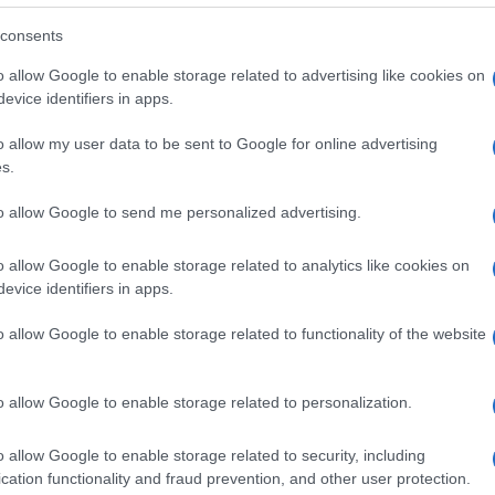
sciati fuori a morire di fame. Alston lancia una
consents
 sostenendo che le misure finora adottate sono
o allow Google to enable storage related to advertising like cookies on
evice identifiers in apps.
iurare il ‘disastro imminente’.
matici saranno i paesi in via di sviluppo, per
o allow my user data to be sent to Google for online advertising
Ulti
s.
, nonostante la popolazione più povera al mondo
namento (solo il 10% delle emissioni di Co2
to allow Google to send me personalized advertising.
roprio loro a pagare il prezzo più alto.
o allow Google to enable storage related to analytics like cookies on
 di annullare gli ultimi 50 anni di progressi
evice identifiers in apps.
 e nella riduzione della povertà”, ha poi allertato
o allow Google to enable storage related to functionality of the website
strema povertà e i diritti umani. Alston ha
otrebbe condurre oltre 120 milioni di persone in
o allow Google to enable storage related to personalization.
L'int
cora oggi – ha aggiunto – troppi Paesi stanno
Gaza:
e sbagliata”.
o allow Google to enable storage related to security, including
solle
cation functionality and fraud prevention, and other user protection.