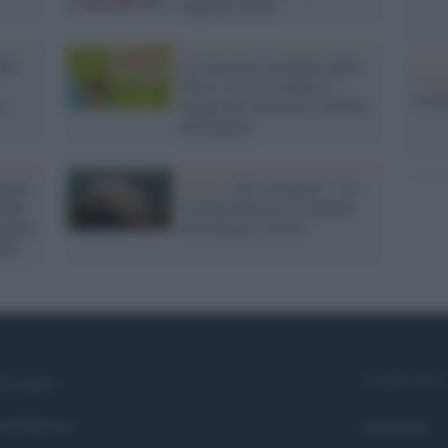
impianti ibridi
del
La Giornata mondiale della
L'ann
Terra: la corsa contro il
Laure
e
tempo per arrestate la febbre
del pianeta
ziati
Clima /
Gli scienziati: "La
eader
Grande Barriera Corallina
ianeta
australiana è morta"
atti
Syndication
i siamo
ntributors
Globalist