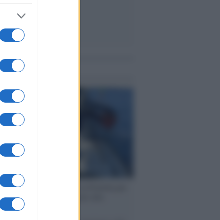
me notizie
ervista /
Marco Croatti e la Flottilla per
 le nostre vele gonfie grazie alla
vazione popolare