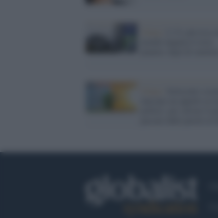
Clima /
L'1% più ricco 
mondo inquina il resta
pianeta: digli di smetter
Clima /
Settecento scien
lanciano un appello ai l
politici: per salvare il p
passare dalle parole ai f
Ch
Co