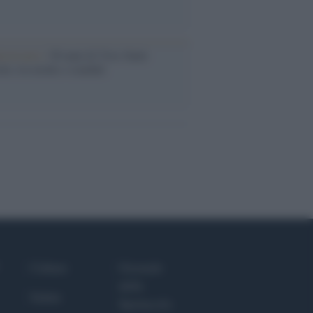
iversario /
90 anni di Yves Saint
nt, tra moda e scandali
Culture
Giornale
dello
Salute
Spettacolo