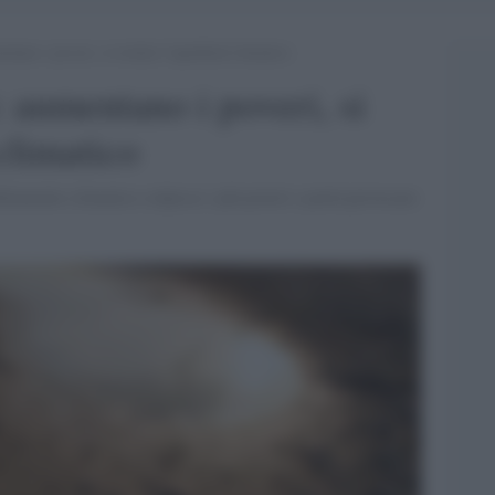
tano i poveri, si rischia l’apartheid climatico
: aumentano i poveri, si
 climatico
biamento climatico colpisce i più poveri e potrà provocare