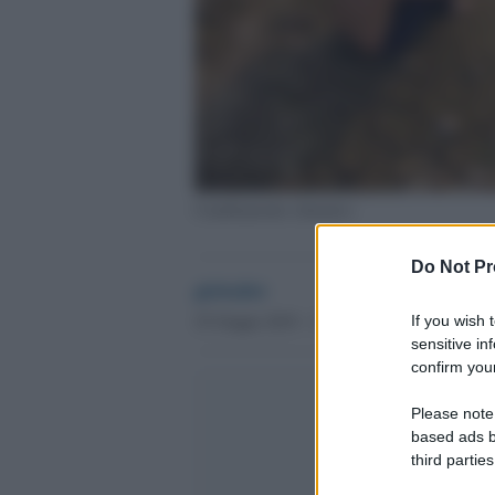
Cambiamento climatico
Do Not Pr
globalist
25 Giugno 2019 - 15.01
If you wish 
sensitive in
confirm your
Please note
based ads b
third parties