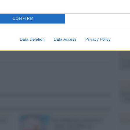
Il Se
barch
dall'e
CONFIRM
tentat
pp
servil
europ
dei m
Data Deletion
Data Access
Privacy Policy
Pales
asseg
rudi
L'eve
natu
– Ope
o le
Riscaldamento domestico:
Il ri
sempre più diffusi gli