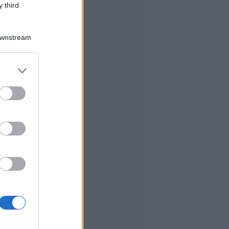
 third
Downstream
er and store
to grant or
ed purposes