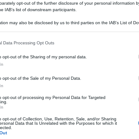
rately opt-out of the further disclosure of your personal information by
he IAB’s list of downstream participants.
tion may also be disclosed by us to third parties on the IAB’s List of 
 that may further disclose it to other third parties.
 that this website/app uses one or more Google services and may gath
l Data Processing Opt Outs
including but not limited to your visit or usage behaviour. You may click 
 to Google and its third-party tags to use your data for below specifi
o opt-out of the Sharing of my personal data.
come sempre nessuno vuole ascoltare: il vero
ogle consent section.
In
enti climatici non è lo scioglimento dei
polari. La vera emergenza è già in atto, perché il
o opt-out of the Sale of my Personal Data.
In
o vaste aree del pianeta creando un’ondata di
sibilità di sopravvivere per mancanzi di cibo e
to opt-out of processing my Personal Data for Targeted
ing.
In
eciale dell’Onu, l’estrema povertà è direttamente
o opt-out of Collection, Use, Retention, Sale, and/or Sharing
ersonal Data that Is Unrelated with the Purposes for which it
 il rischio è quello di creare una sorta di
lected.
Out
icchi barricati nelle poche aree del pianeta