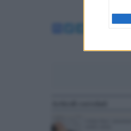
Facebook
Twitter
Telegram
WhatsA
Articoli correlati
Caldaie Baxi: aumentan
vendite online