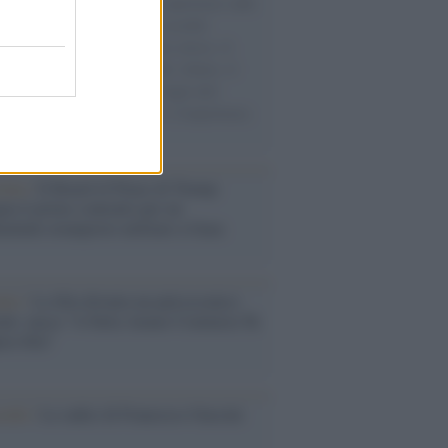
natore M5S racconta la sua esperienza sulle
e cariche di aiuti umanitari assalite
sercito israeliano. Una guerra atroce, il
ivo di disumanizzazione delle vittime, il
ismo del governo italiano e degli altri
ei, il ritorno al colonialismo. L'importanza
ovimenti.
tina /
Il Board of Peace di Trump
na il primo contratto per un
mentale avamposto militare a Gaza
nto /
La Sila diventa un palcoscenico
rale: nasce “A Farla Amare Comincia Tu
ra Sila”
cordo /
Le radici di Francesco Guccini