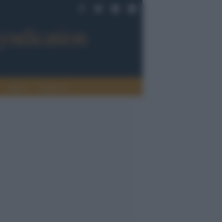
Sport
Tendenze