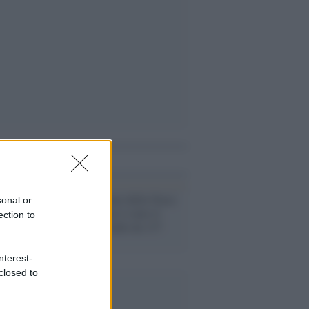
i anche
Clima /
Allarme della Nasa:
sonal or
questo febbraio è stato il
ection to
secondo più caldo da 137
anni
nterest-
closed to