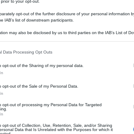
 prior to your opt-out.
rately opt-out of the further disclosure of your personal information by
a caldaia rappresenta sempre un investimento, è
he IAB’s list of downstream participants.
nzione il modello più adatto alle proprie
tion may also be disclosed by us to third parties on the IAB’s List of 
le necessità
 attenzione quelle che sono
Ulti
 that may further disclose it to other third parties.
a, clima e produzione di acqua calda.
 that this website/app uses one or more Google services and may gath
l Data Processing Opt Outs
including but not limited to your visit or usage behaviour. You may click 
metano
ia nel tradizionale modello a
, sia con
 to Google and its third-party tags to use your data for below specifi
o opt-out of the Sharing of my personal data.
caldaie a condensazione ovviamente richiedono
ogle consent section.
In
di una caldaia di un elevato livello di qualità e di
ffrire prestazioni superiori a fronte di consumi
o opt-out of the Sale of my Personal Data.
In
to opt-out of processing my Personal Data for Targeted
L'int
ing.
i online
Gaza:
In
solle
appresenta un sinonimo di qualità ed è uno dei
o opt-out of Collection, Use, Retention, Sale, and/or Sharing
Il Se
ersonal Data that Is Unrelated with the Purposes for which it
lected.