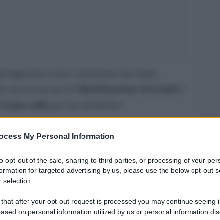
a a gas
può essere considerata uno degli
climatizzazione invernale
to necessaria per la
e
acqua calda
i
per uso domestico.
residenziale
izzo
il marchio Baxi rappresenta
ocess My Personal Information
le caldaia murali
oprattutto per quanto riguarda
, derivate da una lunga esperienza nel campo
to opt-out of the sale, sharing to third parties, or processing of your per
formation for targeted advertising by us, please use the below opt-out s
 considerate tra le migliori per prestazioni,
 selection.
minimo impatto
a. Si distinguono inoltre per il
 that after your opt-out request is processed you may continue seeing i
, che le rende ideali anche da installare in
ased on personal information utilized by us or personal information dis