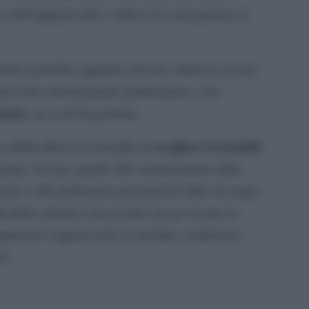
ica dell’apparecchio e riduce di conseguenza il
zione potrebbe apparire elevato, tuttavia occorre
parecchio estremamente performante e che
mente
sui costi di gestione.
scegliere il modello
a caldaia Baxi si consiglia di
ione, in base quindi alle caratteristiche della
cale e alle preferenze personali in fatto di acqua
a
della caldaia è necessaria sia per essere in
antenere l’apparecchio in perfette condizioni,
ti.