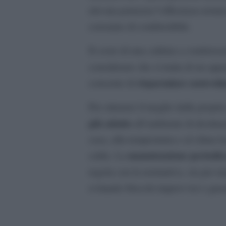
elevata potenzia l’efficienza term
consumo di combustibile.
Il costo di una caldaia a condensa
considerare che si tratta di un ap
risparmiare notevol
consente di
Per ottenere il meglio dalla propri
più adatto
all’ambiente di destinaz
casa, alla temperatura e al clima lo
manutenzione periodic
calda. La
regola con la normativa, sia per m
evitando blocchi improvvisi e guas