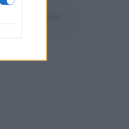
iversario /
90 anni di Yves Saint
nt, tra moda e scandali