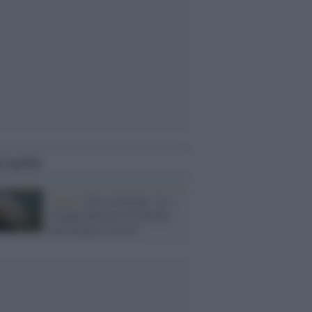
i anche
Clima /
Gli scienziati: "La
Grande Barriera Corallina
australiana è morta"