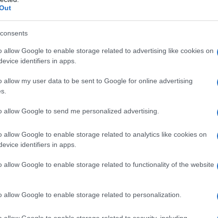
a la climatizzazione domestica invernale. La
barch
Out
dall'e
direttamente
aia Baxi di ultima generazione
tentat
ei prezzi competitivi: lo store online permette
servil
consents
europ
 scontati e promozioni, con la garanzia della
o allow Google to enable storage related to advertising like cookies on
dei m
evice identifiers in apps.
recchio desiderato direttamente a casa.
Pales
o allow my user data to be sent to Google for online advertising
le online consiste in una serie di modelli
asseg
s.
rudi
che di efficienza energetica, sostenibilità
to allow Google to send me personalized advertising.
prodotti eccellenti e realizzati
 tratta di
sulla
lti. Se vuoi conoscere i costi per l’acquisto
o allow Google to enable storage related to analytics like cookies on
L'eve
evice identifiers in apps.
natu
la i prezzi
sul portale specializzato
– Ope
 più adatto alle tue esigenze.
o allow Google to enable storage related to functionality of the website
ia ideale
Il ri
o allow Google to enable storage related to personalization.
ermettono di soddisfare ogni genere di esigenza
o allow Google to enable storage related to security, including