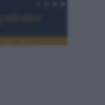
Sport
Tendenze