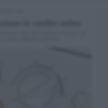
 le vendite online
ntano le vendite online
sperienza nel campo della produzione metallurgica, sono
 tecnologia, affidabilità ed efficienza.