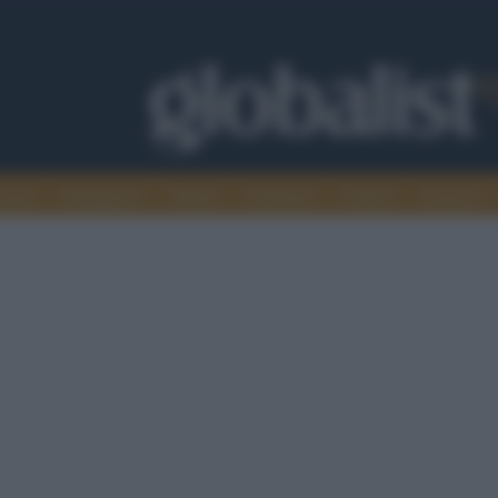
omia
Intelligence
Media
Ambiente
Cultura
Scienza