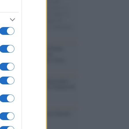
e cariche di aiuti umanitari assalite
sercito israeliano. Una guerra atroce, il
ivo di disumanizzazione delle vittime, il
ismo del governo italiano e degli altri
ei, il ritorno al colonialismo. L'importanza
ovimenti.
tina /
Il Board of Peace di Trump
na il primo contratto per un
mentale avamposto militare a Gaza
nto /
La Sila diventa un palcoscenico
rale: nasce “A Farla Amare Comincia Tu
ra Sila”
cordo /
Le radici di Francesco Guccini