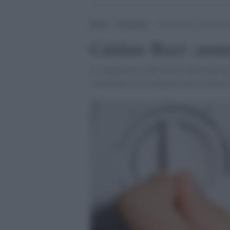
Home
>
Economia
>
Caldaie Baxi: aumentano
Caldaie Baxi: aume
Le caldaie Baxi, derivate da una lunga e
considerate tra le migliori per prestazioni,