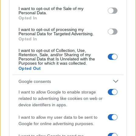
Please note that this website/app uses one or more Google
services and may gather and store information including but
I want to opt-out of the Sale of my
Personal Data.
not limited to your visit or usage behaviour. You may click to
Opted In
grant or deny consent to Google and its third-party tags to
use your data for below specified purposes in below Google
I want to opt-out of processing my
consent section.
Personal Data for Targeted Advertising.
Opted In
I want to opt-out of Collection, Use,
Retention, Sale, and/or Sharing of my
Personal Data that Is Unrelated with the
Purposes for which it was collected.
Opted Out
Syndication
Culture
Google consents
Salute
Globalist
I want to allow Google to enable storage
related to advertising like cookies on web or
Megachip
Globalscience
device identifiers in apps.
GiULia
Globalsport
I want to allow my user data to be sent to
Google for online advertising purposes.
Prima Pagina