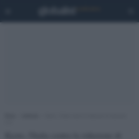
Home
>
Ambiente
>
Kyoto, l’Italia centra la riduzione di emissioni
Co2
Kyoto, l'Italia centra la riduzione di