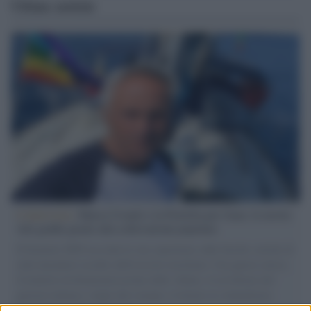
Ultime notizie
L'intervista /
Marco Croatti e la Flottilla per Gaza: le nostre
vele gonfie grazie alla sollevazione popolare
Il Senatore M5S racconta la sua esperienza sulle barche cariche di
aiuti umanitari assalite dall'esercito israeliano. Una guerra atroce,
il tentativo di disumanizzazione delle vittime, il servilismo del
governo italiano e degli altri europei, il ritorno al colonialismo.
L'importanza dei movimenti.