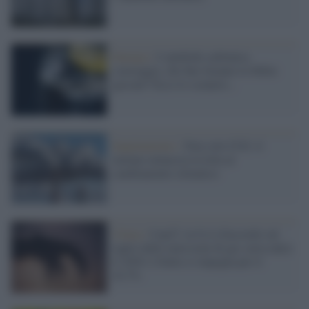
Energia /
L'anidride carbonica
scarseggia, che fine faranno le bibite
gassate? Ecco lo scenario...
Inquinamento /
Non solo CO2: il
metano minaccia la lotta al
cambiamento climatico
Clima /
Cop27, la Ue è d'accordo sul
taglio delle emissioni di gas serra entro
il 2030. L'Italia si impegna per il
43,7%