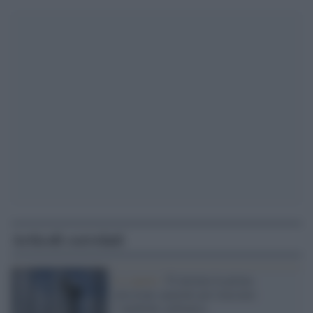
Articoli correlati
Lo spazio /
È iniziata la prima
missione spaziale per tracciare
l’anidride carbonica