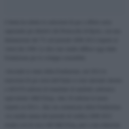
L’Italia ha ridotto le emissioni di gas a effetto serra
superando gli obiettivi del Protocollo di Kyoto, con una
diminuzione del 7% nel periodo 2008-2012 rispetto ai
valori del 1990. Lo dice uno studio diffuso oggi dalla
Fondazione per lo sviluppo sostenibile.
«Secondo le stime della Fondazione, nel 2012 le
emissioni di gas serra dell’Italia si sono attestate attorno
a 465/470 milioni di tonnellate di anidride carbonica
equivalente (MtCO2eq), oltre 20 milioni in meno
rispetto al 2011», dice un comunicato della Fondazione.
«La media annua del periodo di verifica 2008-2012
risulta così di circa 480 MtCO2eq, pari a una riduzione