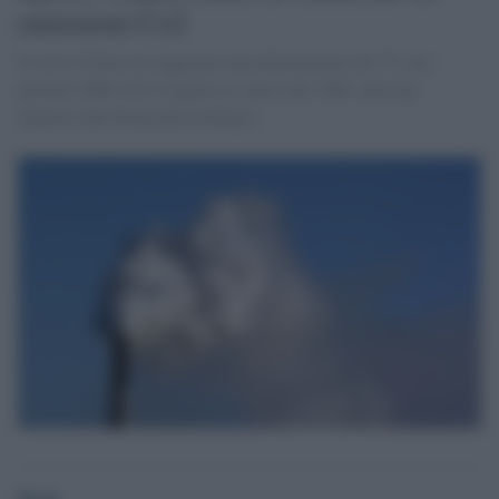
emissioni Co2
Il nostro Paese ha raggiunto una diminuzione del 7% nel
periodo 2008-2012 rispetto ai valori del 1990, oltre gli
obiettivi del Protocollo di Kyoto.
Desk