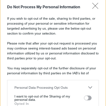
Do Not Process My Personal Information
Tel Aviv /
La “vittoria totale” di Israele significa una guerra
senza fine
If you wish to opt-out of the sale, sharing to third parties, or
processing of your personal or sensitive information for
targeted advertising by us, please use the below opt-out
section to confirm your selection.
Vangelo /
La vita si intreccia con le paure come il giorno
succede alla notte
Please note that after your opt-out request is processed you
may continue seeing interest-based ads based on personal
information utilized by us or personal information disclosed to
third parties prior to your opt-out.
La scoperta /
Oplontis, le vittime dell’eruzione del Vesuvio
You may separately opt-out of the further disclosure of your
furono più numerose del previsto
personal information by third parties on the IAB’s list of
downstream participants.
Personal Data Processing Opt Outs
This information may also be disclosed by us to third parties
Il medagliere /
Europei di nuoto: Pellecani guida una super
on the IAB’s List of Downstream Participants that may further
I want to opt-out of the Sharing of my
Italia
disclose it to other third parties.
personal data.
Opted In