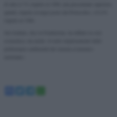
di oltre il 7% rispetto al 1990, una percentuale superiore,
quindi, rispetto al target posto dal Protocollo», il 6,5%
rispetto al 1990.
Sul risultato, dice la Fondazione, ha influito la crisi
economica, ma anche «il netto miglioramento delle
performance ambientali del sistema economico
nazionale».
Facebook
Twitter
Telegram
WhatsApp