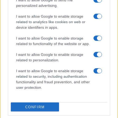
I want to allow Google to send me
personalized advertising.
Giornale dello
Chi siamo
I want to allow Google to enable storage
Spettacolo
related to analytics like cookies on web or
Contributors
device identifiers in apps.
Wondernet
Facebook
I want to allow Google to enable storage
Giuliana Sgrena
related to functionality of the website or app.
Twitter
I want to allow Google to enable storage
Google News
related to personalization.
Mastodon
I want to allow Google to enable storage
related to security, including authentication
Cookie Policy
functionality and fraud prevention, and other
user protection.
Preferenze Privacy
CONFIRM