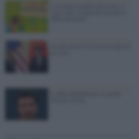
La Giornata mondiale della Terra: la
corsa contro il tempo per arrestate la
febbre del pianeta
Accordo storico Usa-Cina sul taglio di
gas serra
La difesa dell'ambiente e le grandi
religioni, l'Islam