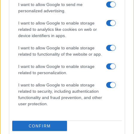
I want to allow Google to send me
personalized advertising.
Giornale dello
Chi siamo
I want to allow Google to enable storage
Spettacolo
related to analytics like cookies on web or
Contributors
device identifiers in apps.
Wondernet
Facebook
I want to allow Google to enable storage
Giuliana Sgrena
related to functionality of the website or app.
Twitter
I want to allow Google to enable storage
Google News
related to personalization.
Mastodon
I want to allow Google to enable storage
related to security, including authentication
Cookie Policy
functionality and fraud prevention, and other
user protection.
Preferenze Privacy
CONFIRM