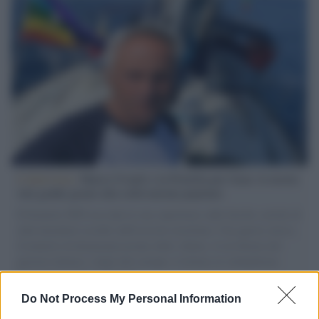
L'intervista /
Marco Croatti e la Flottilla per Gaza: le nostre
vele gonfie grazie alla sollevazione popolare
Il Senatore M5S racconta la sua esperienza sulle barche cariche di
aiuti umanitari assalite dall'esercito israeliano. Una guerra atroce,
il tentativo di disumanizzazione delle vittime, il servilismo del
governo italiano e degli altri europei, il ritorno al colonialismo.
L'importanza dei movimenti.
Do Not Process My Personal Information
Tel Aviv /
La “vittoria totale” di Israele significa una guerra