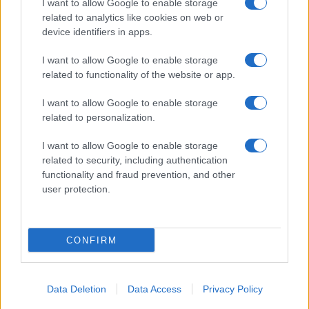
I want to allow Google to enable storage
Spettacolo
related to analytics like cookies on web or
Contributors
device identifiers in apps.
Wondernet
Facebook
I want to allow Google to enable storage
Giuliana Sgrena
related to functionality of the website or app.
Twitter
I want to allow Google to enable storage
Google News
related to personalization.
Mastodon
I want to allow Google to enable storage
related to security, including authentication
Cookie Policy
functionality and fraud prevention, and other
user protection.
Preferenze Privacy
CONFIRM
©2021 Globalist.it • All right reserved.
Data Deletion
Data Access
Privacy Policy
Syndication