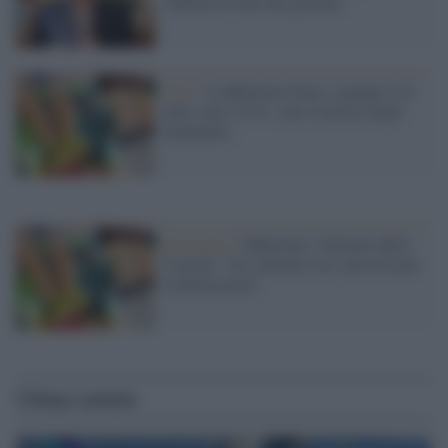
l'ultima trovata del governo
Istat /
L'inflazione frena, a giugno è in
netto calo: 6,4%, sale il prezzo degli
alimentari
Economia /
Inflazione, l'allarme della
Consob: "Se continua così, pericoli per
la democrazia"
Ultime notizie