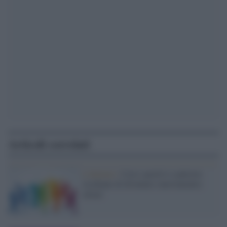
Articoli correlati
L'allarme /
Corsi sportivi e palestre
rischiano di diventare (nuovamente)
elitari