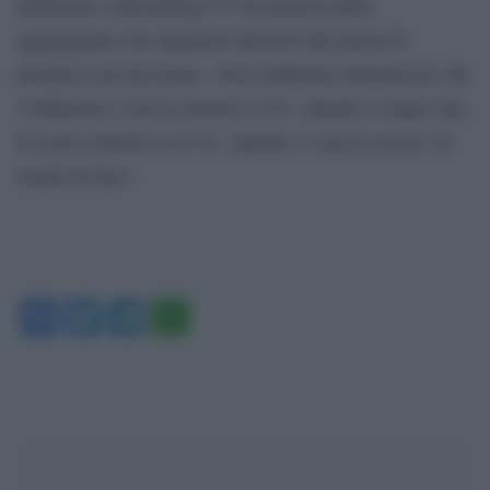
dichiarato a Bloomberg TV da Jackson Hole,
aggiungendo che attenderà ulteriori dati prima di
prendere una decisione. «Non dobbiamo dimenticare che
l’inflazione è ancora intorno al 5%. Quindi è troppo alta.
Il nostro obiettivo è il 2%. Quindi c’è ancora un po’ di
strada da fare».
Facebook
Twitter
Telegram
WhatsApp