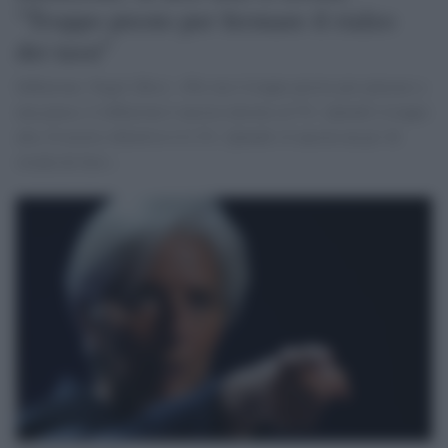
"Troppo presto per fermare il rialzo
dei tassi"
Inflazione, Nagel (Bce): «Per me è troppo presto per pensare a
una pausa. L'inflazione è ancora intorno al 5%. Quindi è troppo
alta. Il nostro obiettivo è il 2%. Quindi c'è ancora un po' di
strada da fare».