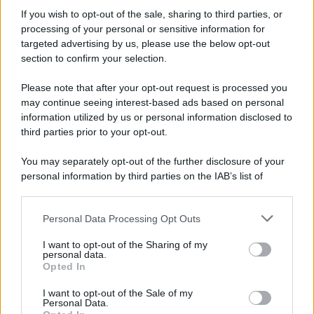
senza fine
If you wish to opt-out of the sale, sharing to third parties, or
processing of your personal or sensitive information for
targeted advertising by us, please use the below opt-out
section to confirm your selection.
Vangelo /
La vita si intreccia con le paure come il giorno
succede alla notte
Please note that after your opt-out request is processed you
may continue seeing interest-based ads based on personal
information utilized by us or personal information disclosed to
third parties prior to your opt-out.
La scoperta /
Oplontis, le vittime dell’eruzione del Vesuvio
You may separately opt-out of the further disclosure of your
furono più numerose del previsto
personal information by third parties on the IAB’s list of
downstream participants.
Personal Data Processing Opt Outs
This information may also be disclosed by us to third parties
Il medagliere /
Europei di nuoto: Pellecani guida una super
on the IAB’s List of Downstream Participants that may further
I want to opt-out of the Sharing of my
Italia
disclose it to other third parties.
personal data.
Opted In
Please note that this website/app uses one or more Google
services and may gather and store information including but
I want to opt-out of the Sale of my
Personal Data.
not limited to your visit or usage behaviour. You may click to