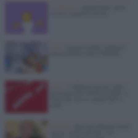
La riflessione /
Stipendi fermi, prezzi
in corsa e povertà in crescita
I dati /
Consumi in Italia: continua la
lotta quotidiana contro l’inflazione
Lavoro /
L'inflazione cala ma i salari
ancora non sono a livelli accettabili: la
Fisac-Cgil verso lo sciopero dell'11
aprile
Economia /
Patto anti-inflazione, prezzi
tagliati e bollino tricolore: ecco