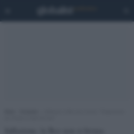
Home
>
Economia
>
Inflazione, la Bce non si ferma: “Troppo presto
per fermare il rialzo dei tassi”
Inflazione, la Bce non si ferma: