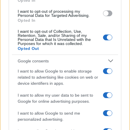
Opted In
grant or deny consent to Google and its third-party tags to
use your data for below specified purposes in below Google
I want to opt-out of processing my
consent section.
Personal Data for Targeted Advertising.
Opted In
I want to opt-out of Collection, Use,
Retention, Sale, and/or Sharing of my
Personal Data that Is Unrelated with the
Purposes for which it was collected.
Opted Out
Syndication
Culture
Google consents
Salute
Globalist
I want to allow Google to enable storage
related to advertising like cookies on web or
Megachip
Globalscience
device identifiers in apps.
GiULia
Globalsport
I want to allow my user data to be sent to
Google for online advertising purposes.
Prima Pagina
I want to allow Google to send me
personalized advertising.
Giornale dello
Chi siamo