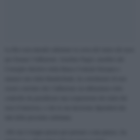
La Bce non intende rallentare la corsa del rialzo dei tassi
per frenare l’inflazione. Joachim Nagel, membro del
Consiglio direttivo della Banca Centrale Europea e
numero uno della Bundesbank, ha sottolineato di non
essere convinto che l’inflazione sia abbastanza sotto
controllo da giustificare una sospensione dei rialzi dei
tassi d’interesse, e che la sua decisione dipenderà dai
dati delle prossime settimane.
«Per me è troppo presto per pensare a una pausa», ha