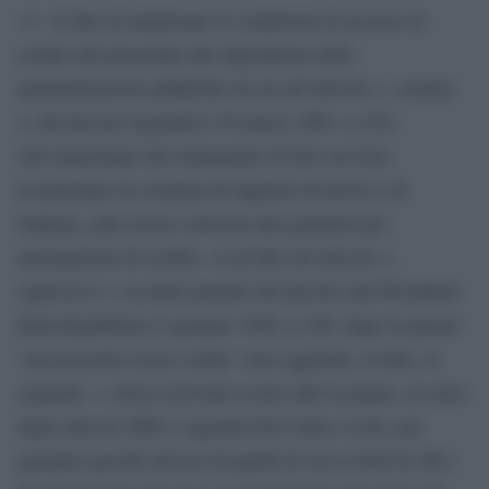
«1. Al fine di migliorare le condizioni di accesso al
credito del personale alle dipendenze delle
amministrazioni pubbliche di cui all’articolo 1, comma
2, del decreto legislativo 30 marzo 2001, n.165,
sull’ammontare del trattamento di fine servizio,
accantonato in costanza di rapporto di lavoro e di
impiego, può essere concessa una garanzia per
anticipazioni di credito. A tal fine all’articolo 1,
capoverso 1, secondo periodo del decreto del Presidente
della Repubblica 5 gennaio 1950, n.180, dopo le parole:
`non possono essere ceduti´ sono aggiunte, in fine, le
seguenti: »; invece possono essere dati in pegno, ai sensi
degli articoli 2800 e seguenti del Codice civile, per
garantire prestiti diversi da quelli di cui ai titoli II, III e