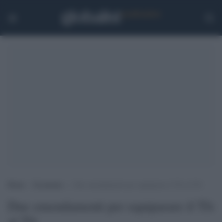
Home
>
Economia
>
Due emendamenti per equiparare il Tfs al Tfr
Due emendamenti per equiparare il Tfs
al Tfr