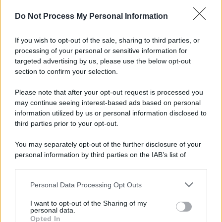
L'importanza dei movimenti.
Do Not Process My Personal Information
L'attesa /
Un estate di calcio: tra Mondiali e Serie A
If you wish to opt-out of the sale, sharing to third parties, or
processing of your personal or sensitive information for
targeted advertising by us, please use the below opt-out
section to confirm your selection.
Musica /
Al maestro Francesco Guccini
Please note that after your opt-out request is processed you
may continue seeing interest-based ads based on personal
information utilized by us or personal information disclosed to
third parties prior to your opt-out.
Il ricordo /
Quando Guccini raccontava le "Cronache
You may separately opt-out of the further disclosure of your
epafaniche": l'intervista all'artista che si definiva un
personal information by third parties on the IAB’s list of
'narratore'
downstream participants.
Personal Data Processing Opt Outs
This information may also be disclosed by us to third parties
Lo studio /
Disinformazione russa e destra: anche la
on the IAB’s List of Downstream Participants that may further
I want to opt-out of the Sharing of my
macchina propagandistica di Putin dietro la crisi di Ceuta
disclose it to other third parties.
personal data.
Opted In