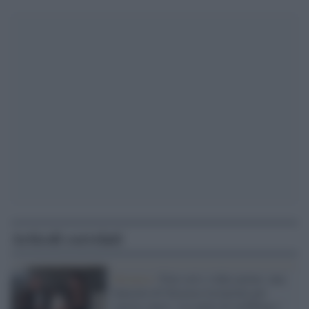
Articoli correlati
Siracusa /
Foto osè e video porno: una
bancaria di Siracusa licenziata per
'giusta causa'. Lei parla di mobbing e