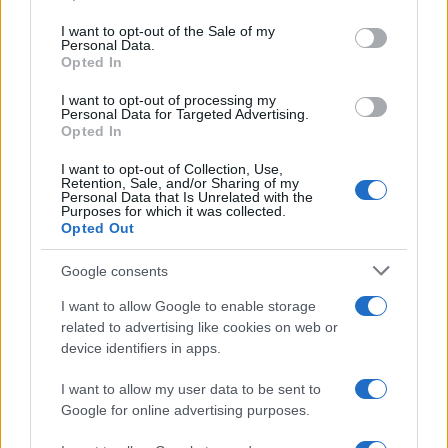
Please note that this website/app uses one or more Google
services and may gather and store information including but
I want to opt-out of the Sale of my
Personal Data.
not limited to your visit or usage behaviour. You may click to
Opted In
grant or deny consent to Google and its third-party tags to
use your data for below specified purposes in below Google
I want to opt-out of processing my
consent section.
Personal Data for Targeted Advertising.
Opted In
I want to opt-out of Collection, Use,
Retention, Sale, and/or Sharing of my
Personal Data that Is Unrelated with the
Purposes for which it was collected.
Opted Out
Syndication
Culture
Google consents
Salute
Globalist
I want to allow Google to enable storage
related to advertising like cookies on web or
Megachip
Globalscience
device identifiers in apps.
GiULia
Globalsport
I want to allow my user data to be sent to
Google for online advertising purposes.
Prima Pagina