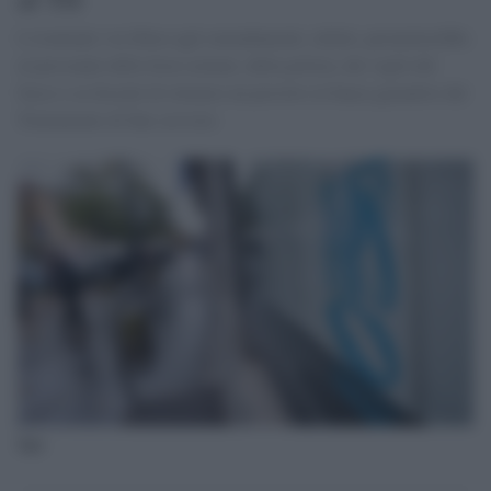
L'eventuale via libera agli emendamenti, infatti, permetterebbe
al personale delle forze armate, della polizia, dei vigili del
fuoco e ai docenti di ottenere un prestito in banca garantito dal
Trattamento di fine servizio
Inps