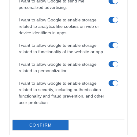
I want to allow Google to send me
personalized advertising.
Giornale dello
Chi siamo
I want to allow Google to enable storage
Spettacolo
related to analytics like cookies on web or
Contributors
device identifiers in apps.
Wondernet
Facebook
I want to allow Google to enable storage
Giuliana Sgrena
related to functionality of the website or app.
Twitter
I want to allow Google to enable storage
Google News
related to personalization.
Mastodon
I want to allow Google to enable storage
related to security, including authentication
Cookie Policy
functionality and fraud prevention, and other
user protection.
Preferenze Privacy
CONFIRM