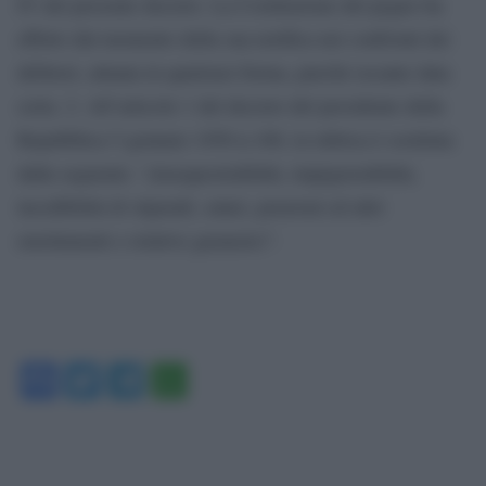
IV del presente decreto. La Costituzione del pegno ha
effetto dal momento della sua notifica nei confronti dei
debitori, attuata in qualsiasi forma, purché recante data
certa. 2. All’articolo 1 del decreto del presidente della
Repubblica 5 gennaio 1950 n.180, la rubrica è sostituta
dalla seguente: `(insequestrabilità, impignorabilità,
incedibilità di stipendi, salari, pensioni ed altri
emolumenti e relative garanzie)”.
Facebook
Twitter
Telegram
WhatsApp