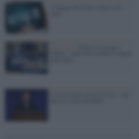
I vantaggi della banca online a zero
spese
Criminalità /
Rapina con ostaggi a
Milano: i malviventi sarebbero scappati
dalle fogne
Le preoccupanti parole di Visco: "Sarà
una crisi senza precedenti"