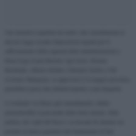
Una iniziativa aspettata da molto: due emendamenti al
decreto legge recante disposizioni urgenti per il
rafforzamento della capacità delle amministrazioni a
firma Lega (Laura Ravetto, Igor Iezzi, Simona
Bordonali, Alberto Stefani e Edoardo Ziello) e Fdi
(Lorenzo Malagola), se approvati il 24 maggio prossimo,
potrebbero porre fine definitivamente a una disparità.
L’eventuale via libera agli emendamenti, infatti,
permetterebbe al personale delle forze armate, della
polizia, dei vigili del fuoco e ai docenti di ottenere un
prestito in banca garantito dal Trattamento di fine