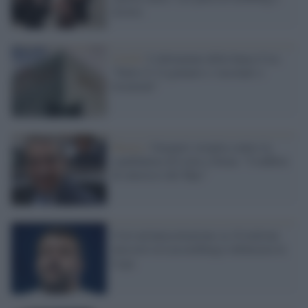
accusa
Covid /
L'ultimatum della banca Usa:
"Entro il 14 gennaio o vaccinati o
licenziati"
Destra /
Gasparri strepita contro la
candidatura di Letta a Siena: "Conflitto
di interessi del Mps"
Così un'intercettazione su 10 milioni
nascosti in Lussemburgo imbarazza la
Lega