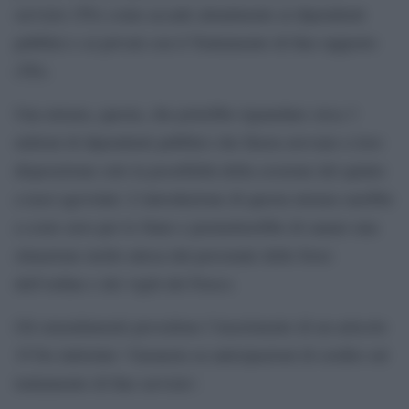
servizio (Tfs) come accade attualmente ai dipendenti
pubblici e ai privati con il Trattamento di fine rapporto
(Tfr).
Una misura, questa, che potrebbe riguardare circa 3
milioni di dipendenti pubblici che finora avevano a loro
disposizione solo la possibilità della cessione del quinto
a tassi agevolati. L’introduzione di questa misura sarebbe
a costo zero per lo Stato e permetterebbe di sanare una
situazione molto attesa dal personale delle forze
dell’ordine e dei vigili del Fuoco.
Gli emendamenti prevedono l’inserimento di un articolo
19 bis intitolato `Garanzia su anticipazioni di credito sul
trattamento di fine servizio´.