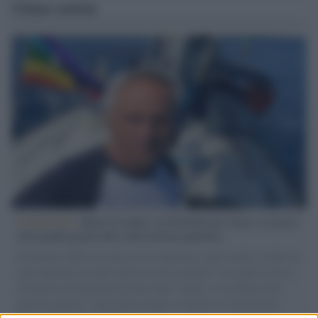
Ultime notizie
L'intervista /
Marco Croatti e la Flottilla per Gaza: le nostre
vele gonfie grazie alla sollevazione popolare
Il Senatore M5S racconta la sua esperienza sulle barche cariche di
aiuti umanitari assalite dall'esercito israeliano. Una guerra atroce,
il tentativo di disumanizzazione delle vittime, il servilismo del
governo italiano e degli altri europei, il ritorno al colonialismo.