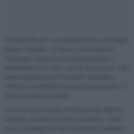
Su un possibile price cap sul prezzo del gas, al Consiglio
Energia a Bruxelles, “15 Paesi si sono pronunciati
chiaramente a favore di una misura generalizzata, 3
preferirebbero avere il price cap solo sul gas russo, 3 non
hanno pregiudiziali ma lo vorrebbero subordinato a
verifiche di sostenibilità con un’apertura ragionevole e 5
Paesi sono contrari o neutrali”.
Lo ha reso noto il ministro della Transizione, Roberto
Cingolani, al termine del vertice straordinario. “Verrà
messo nel mandato dato alla Commissione di elaborare