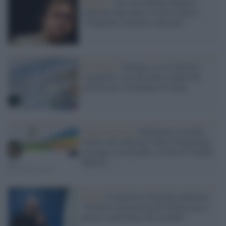
Energia /
Sul caro bollette Bonelli
vuole un intervento in stile tedesco:
"Cingolani continua a dormire"
Economia /
Energia, ecco il decreto
risparmio: cosa prevede il piano del
governo per consumare di meno
Cybersicurezza /
Hackerato il profilo
twitter del ministero della Transizione
ecologica: nel profilo, la foto di Vitalik
Buterin
Crisi /
Il ministro Cingolani annuncia:
"In arrivo una norma per fornire gas a
prezzo controllato alle aziende"