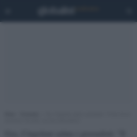
Home
>
Economia
>
Gas, Cingolani saluta i giornalisti: “Il mio lavoro
da tecnico l’ho fatto, ora tocca alla politica”
Gas, Cingolani saluta i giornalisti: "Il