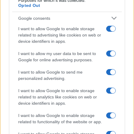
Purposes for which it was collected.
Opted Out
Syndication
Culture
Google consents
Salute
Globalist
I want to allow Google to enable storage
related to advertising like cookies on web or
Megachip
Globalscience
device identifiers in apps.
GiULia
Globalsport
I want to allow my user data to be sent to
Google for online advertising purposes.
Prima Pagina
I want to allow Google to send me
personalized advertising.
Giornale dello
Chi siamo
I want to allow Google to enable storage
Spettacolo
related to analytics like cookies on web or
Contributors
device identifiers in apps.
Wondernet
Facebook
I want to allow Google to enable storage
Giuliana Sgrena
related to functionality of the website or app.
Twitter