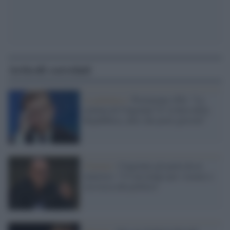
Articoli correlati
La polemica /
Provenzano (Pd): "La
nomina di Cingolani? E' la fiera della
Repubblica, altro che porte girevoli"
Governo /
Cingolani già parla da ex
ministro: "C'è un tempo per i tecnici e
ora tocca alla politica"