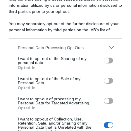
information utilized by us or personal information disclosed to
third parties prior to your opt-out.
La scoperta /
Oplontis, le vittime dell’eruzione del Vesuvio
You may separately opt-out of the further disclosure of your
furono più numerose del previsto
personal information by third parties on the IAB’s list of
downstream participants.
Personal Data Processing Opt Outs
This information may also be disclosed by us to third parties
Il medagliere /
Europei di nuoto: Pellecani guida una super
on the IAB’s List of Downstream Participants that may further
I want to opt-out of the Sharing of my
Italia
disclose it to other third parties.
personal data.
Opted In
Please note that this website/app uses one or more Google
services and may gather and store information including but
I want to opt-out of the Sale of my
Personal Data.
not limited to your visit or usage behaviour. You may click to
Opted In
grant or deny consent to Google and its third-party tags to
use your data for below specified purposes in below Google
I want to opt-out of processing my
consent section.
Personal Data for Targeted Advertising.
Opted In
I want to opt-out of Collection, Use,
Retention, Sale, and/or Sharing of my
Personal Data that Is Unrelated with the