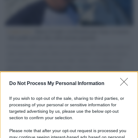
L'intervista /
Marco Croatti e la Flottilla per Gaza: le nostre
vele gonfie grazie alla sollevazione popolare
Il Senatore M5S racconta la sua esperienza sulle barche cariche di
aiuti umanitari assalite dall'esercito israeliano. Una guerra atroce,
il tentativo di disumanizzazione delle vittime, il servilismo del
governo italiano e degli altri europei, il ritorno al colonialismo.
L'importanza dei movimenti.
Do Not Process My Personal Information
Tel Aviv /
La “vittoria totale” di Israele significa una guerra
senza fine
If you wish to opt-out of the sale, sharing to third parties, or
processing of your personal or sensitive information for
targeted advertising by us, please use the below opt-out
section to confirm your selection.
Vangelo /
La vita si intreccia con le paure come il giorno
succede alla notte
Please note that after your opt-out request is processed you
may continue seeing interest-based ads based on personal