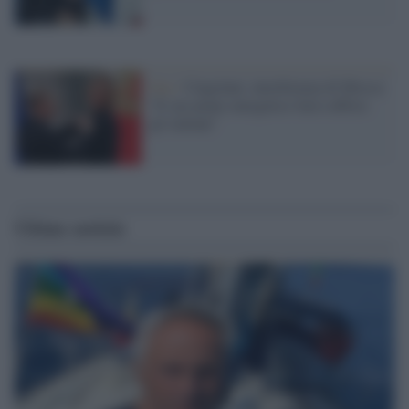
Gas /
Cingolani, interferenza di Mosca:
"Il suo piano energetico farà soffrire
gli italiani"
Ultime notizie