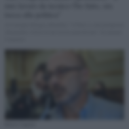
mio lavoro da tecnico l'ho fatto, ora
tocca alla politica"
Al Consiglio Energia a Bruxelles "15 Paesi si sono pronunciati
chiaramente a favore di una misura generalizzata", ha spiegato
il ministro
Roberto Cingolani