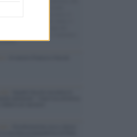
natore M5S racconta la sua esperienza sulle
e cariche di aiuti umanitari assalite
sercito israeliano. Una guerra atroce, il
ivo di disumanizzazione delle vittime, il
ismo del governo italiano e degli altri
ei, il ritorno al colonialismo. L'importanza
ovimenti.
ca /
Al maestro Francesco Guccini
cordo /
Quando Guccini raccontava le
ache epafaniche": l'intervista all'artista
i definiva un 'narratore'
udio /
Disinformazione russa e destra:
 la macchina propagandistica di Putin