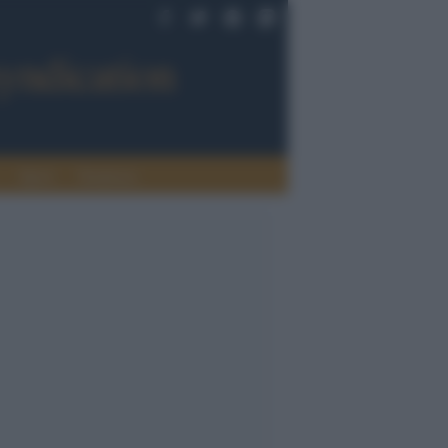
Sport
Tendenze