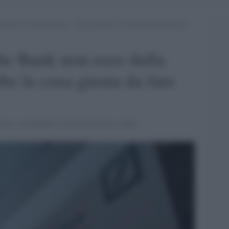
k non esce dalla Russia: “Non sarebbe la cosa giusta da fare per i
he Bank non esce dalla
e la cosa giusta da fare
 James von Moltke in una intervista a Cnbc.