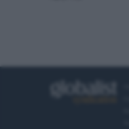
Ch
Co
Fa
Tw