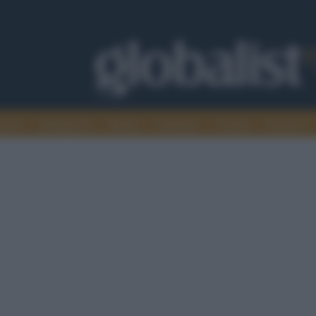
omia
Intelligence
Media
Ambiente
Cultura
Scienza