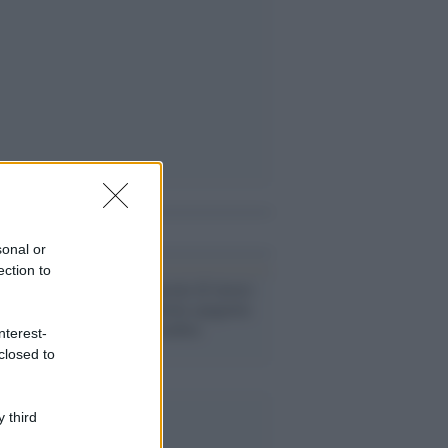
i anche
sonal or
ection to
Il caso /
Sei giorni di lavoro
al mese. La favola spagnola
che in Italia sembra
nterest-
fantascienza
closed to
 third