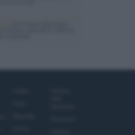
o la crisi di Ceuta
enze /
Sale il numero degli acquisti
e in Europa e aumentano le vendite di
oli second hand
Culture
Giornale
dello
Salute
Spettacolo
Megachip
nce
Wondernet
GiULia
Giuliana