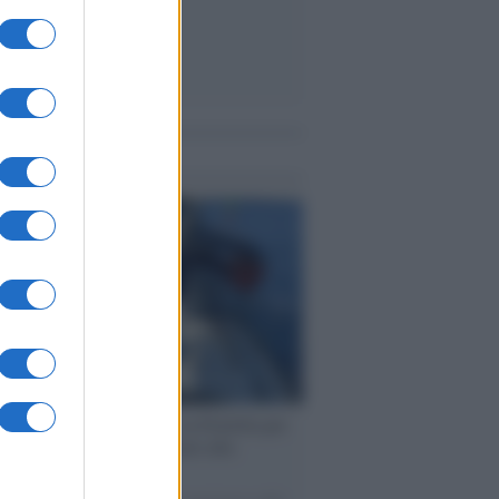
me notizie
ervista /
Marco Croatti e la Flottilla per
 le nostre vele gonfie grazie alla
vazione popolare