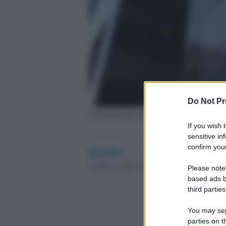
Do Not Pr
Deutsche Bank non esce dalla Russia
If you wish 
sensitive in
confirm your
globalist
10 Marzo 2022 - 16.41
Please note
based ads b
third parties
You may sepa
parties on t