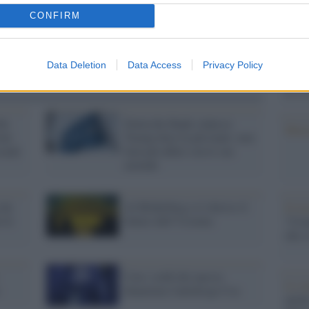
Il Se
barch
CONFIRM
dall'e
tentat
servil
Data Deletion
Data Access
Privacy Policy
europ
dei m
he
Deutsche Bank colpisce
Musi
oni
Trump dove fa più male: non
suali
farà più affari con le sue
aziende
 da
Al Bilderberg si è deciso il
Il ri
 le
futuro dell’Ucraina
"Cron
che s
Con i soldi dei narcos
Lo st
finanziata l'antidroga Usa
anche