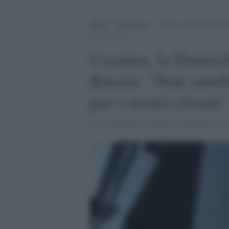
Home
>
Economia
>
Ucraina, la Deutsche Ban
nostri clienti”
Ucraina, la Deutsc
Russia: "Non sarebb
per i nostri clienti"
Lo ha affermato il direttore finanziario,