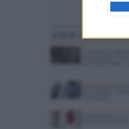
Articoli correlati
Caso Epstein, la Deutsc
Bank patteggia: 75 mili
alle vittime di abusi ses
Grandi azionisti in fuga
Deutsche Bank: crollano
borse europee
Armi atomiche: ecco le
banche che le finanziano