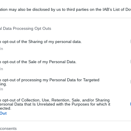
tion may also be disclosed by us to third parties on the IAB’s List of 
 that may further disclose it to other third parties.
 that this website/app uses one or more Google services and may gath
l Data Processing Opt Outs
including but not limited to your visit or usage behaviour. You may click 
 to Google and its third-party tags to use your data for below specifi
o opt-out of the Sharing of my personal data.
ogle consent section.
In
o opt-out of the Sale of my Personal Data.
Deutsche Bank
Russia
o favore:
non esce dalla
.
In
per i nostri clienti”, ha affermato il direttore
to opt-out of processing my Personal Data for Targeted
ing.
a intervista a Cnbc. Il tutto mentre un
In
entali annuncia l’abbandono della Russia o la
o opt-out of Collection, Use, Retention, Sale, and/or Sharing
ercato russo, a seguito dell’invasione
ersonal Data that Is Unrelated with the Purposes for which it
lected.
è stata la prima grande banca d’affari a
Out
consents