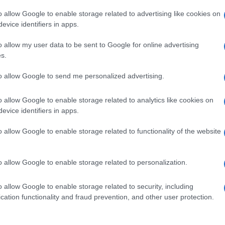
nostri clienti per motivi pratici questa (lasciare
o allow Google to enable storage related to advertising like cookies on
isponibile per noi. E non penso che sarebbe la
evice identifiers in apps.
oltke – per le relazioni con i clienti e aiutarli a
o allow my user data to be sent to Google for online advertising
s.
ente dovremo guardare come si evolve questa
Ulti
 presenza in Russia, quando avremo un certo
to allow Google to send me personalized advertising.
o allow Google to enable storage related to analytics like cookies on
evice identifiers in apps.
o allow Google to enable storage related to functionality of the website
pp
o allow Google to enable storage related to personalization.
o allow Google to enable storage related to security, including
L'int
cation functionality and fraud prevention, and other user protection.
Gaza:
solle