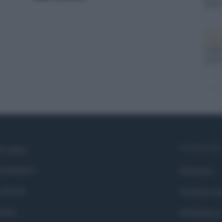
dietr
Tend
onlin
artic
Syndication
i siamo
ntributors
Globalist
cebook
Globalscie
itter
Globalsport