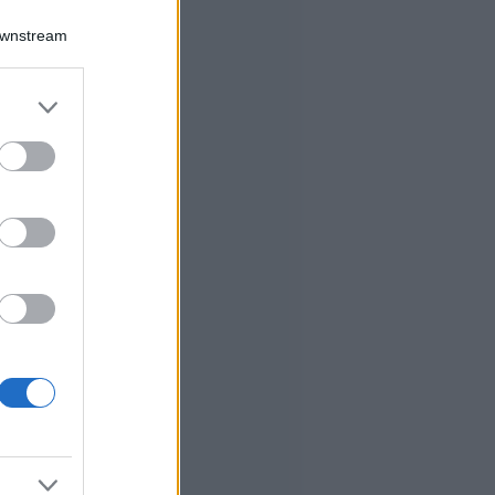
Downstream
er and store
to grant or
ed purposes