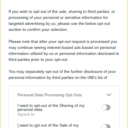
Musica /
Al maestro Francesco Guccini
If you wish to opt-out of the sale, sharing to third parties, or
processing of your personal or sensitive information for
targeted advertising by us, please use the below opt-out
section to confirm your selection.
Il ricordo /
Quando Guccini raccontava le "Cronache
epafaniche": l'intervista all'artista che si definiva un
Please note that after your opt-out request is processed you
'narratore'
may continue seeing interest-based ads based on personal
information utilized by us or personal information disclosed to
third parties prior to your opt-out.
Lo studio /
Disinformazione russa e destra: anche la
You may separately opt-out of the further disclosure of your
macchina propagandistica di Putin dietro la crisi di Ceuta
personal information by third parties on the IAB’s list of
downstream participants.
Personal Data Processing Opt Outs
This information may also be disclosed by us to third parties
Tendenze /
Sale il numero degli acquisti online in Europa e
on the IAB’s List of Downstream Participants that may further
I want to opt-out of the Sharing of my
aumentano le vendite di articoli second hand
disclose it to other third parties.
personal data.
Opted In
Please note that this website/app uses one or more Google
services and may gather and store information including but
I want to opt-out of the Sale of my