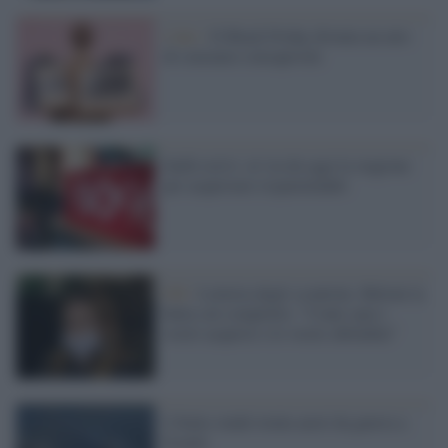
I dati /
Il Black Friday diventa un atto
di consumo consapevole
Saldi estivi: al via da oggi la stagione
per acquistare risparmiando
FdI /
Lotteria degli scontrini, Meloni la
butta sul complotto: "Conte spia i
vostri acquisti e le vostre abitudini"
L'Italia vende trenta aerei da guerra a
Israele