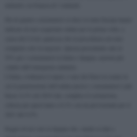
miliardi e in Francia di 3 miliardi.
Più di quattro consumatori su dieci in tutta Europa hanno
indicato di aver acquistato online per la prima volta, a
causa del Covid, qualcosa che in precedenza avevano
comprato solo in negozio. Questa percentuale sale al
55% per i consumatori in Italia e Spagna, nazioni più
colpite dall’emergenza sanitaria.
L’Italia, evidenzia il report, è uno dei Paesi in esame in
cui la penetrazione dell’online presso i consumatori è più
bassa: 6,3% nel 2019 che, complice il coronavirus,
schizza per quest’anno a 8,3% con un previsionale per il
2021 del 9,5%.
Peggio di noi solo la Spagna che, stando ai dati a