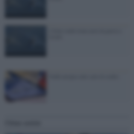
L'Italia vende trenta aerei da guerra a
Israele
Truffa europea sulle carte di credito
Ultime notizie