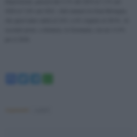
disposizione, passerà dal 5,3% del 2019 al 7,3% nel
2020 al 7,6% nel 2021. Altri numeri in Gran Bretagna,
che quest’anno salirà al 24% (+4% rispetto al 2019). Al
secondo posto, a distanza, la Germania, con un 13,9%
per il 2020.
Facebook
Twitter
Telegram
WhatsApp
Argomenti:
covid-19