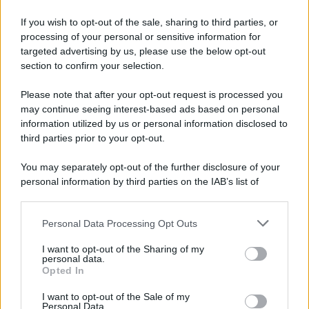
Palestina /
Il Board of Peace di Trump assegna il primo
contratto per un rudimentale avamposto militare a Gaza
If you wish to opt-out of the sale, sharing to third parties, or
processing of your personal or sensitive information for
targeted advertising by us, please use the below opt-out
section to confirm your selection.
L'evento /
La Sila diventa un palcoscenico naturale: nasce “A
Farla Amare Comincia Tu – Opera Sila”
Please note that after your opt-out request is processed you
may continue seeing interest-based ads based on personal
information utilized by us or personal information disclosed to
third parties prior to your opt-out.
Il ricordo /
Le radici di Francesco Guccini
You may separately opt-out of the further disclosure of your
personal information by third parties on the IAB’s list of
downstream participants.
Personal Data Processing Opt Outs
This information may also be disclosed by us to third parties
L'anniversario /
90 anni di Yves Saint Laurent, tra moda e
on the IAB’s List of Downstream Participants that may further
I want to opt-out of the Sharing of my
scandali
disclose it to other third parties.
personal data.
Opted In
Please note that this website/app uses one or more Google
services and may gather and store information including but
I want to opt-out of the Sale of my
Personal Data.
not limited to your visit or usage behaviour. You may click to