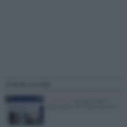
Articoli correlati
Coronavirus /
I giornali di tutto il
mondo aprono con "l'Italia zona rossa"