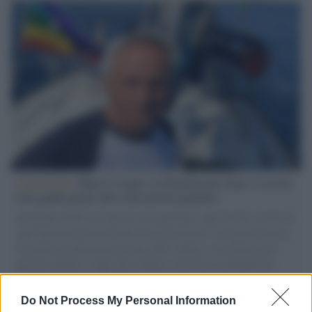
L'intervista /
Marco Croatti e la Flottilla per Gaza: le nostre
vele gonfie grazie alla sollevazione popolare
Il Senatore M5S racconta la sua esperienza sulle barche cariche di
aiuti umanitari assalite dall'esercito israeliano. Una guerra atroce,
il tentativo di disumanizzazione delle vittime, il servilismo del
governo italiano e degli altri europei, il ritorno al colonialismo.
L'importanza dei movimenti.
Do Not Process My Personal Information