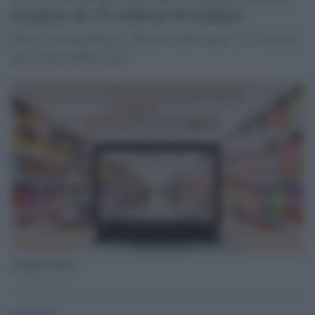
acquisti di 16 milioni di italiani
Report Alvarez&Marsal: "Boom vendite online, +1,5 miliardi
euro il giro d'affari 2020"
Acquisti online
globalist