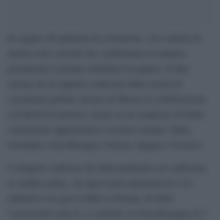
In seguito all’epidemia di coronavirus, 16,4 milioni di
italiani sono convinti che cambieranno in maniera
permanente le proprie abitudini di acquisto. Il dato
emerge da un rapporto realizzato dalla società di
consulenza globale Alvarez & Marsal in collaborazione
con Retail Economics, basato su un campione di 6mila
consumatori appartenenti a sei paesi europei: Italia,
Germania, Gran Bretagna, Francia, Spagna e Svizzera.
L’indagine conferma che dalla pandemia esce rafforzata
la vendita online, che quest’anno aumenterà di 13,6
miliardi il suo giro d’affari in Europa. In Italia
l’incremento sarà di 1,5 miliardi, in Gran Bretagna di 5