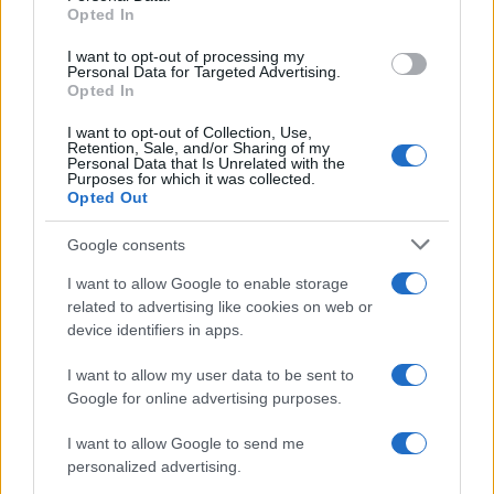
Opted In
grant or deny consent to Google and its third-party tags to
use your data for below specified purposes in below Google
I want to opt-out of processing my
consent section.
Personal Data for Targeted Advertising.
Opted In
I want to opt-out of Collection, Use,
Retention, Sale, and/or Sharing of my
Personal Data that Is Unrelated with the
Purposes for which it was collected.
Opted Out
Syndication
Culture
Google consents
Salute
Globalist
I want to allow Google to enable storage
related to advertising like cookies on web or
Megachip
Globalscience
device identifiers in apps.
GiULia
Globalsport
I want to allow my user data to be sent to
Google for online advertising purposes.
Prima Pagina
I want to allow Google to send me
personalized advertising.