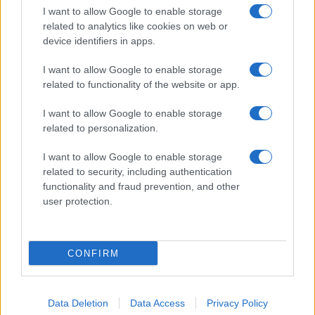
Giornale dello
Chi siamo
I want to allow Google to enable storage
Spettacolo
related to analytics like cookies on web or
Contributors
device identifiers in apps.
Wondernet
Facebook
I want to allow Google to enable storage
Giuliana Sgrena
related to functionality of the website or app.
Twitter
I want to allow Google to enable storage
Google News
related to personalization.
Mastodon
I want to allow Google to enable storage
related to security, including authentication
Cookie Policy
functionality and fraud prevention, and other
user protection.
Preferenze Privacy
CONFIRM
©2021 Globalist.it • All right reserved.
Data Deletion
Data Access
Privacy Policy
Syndication