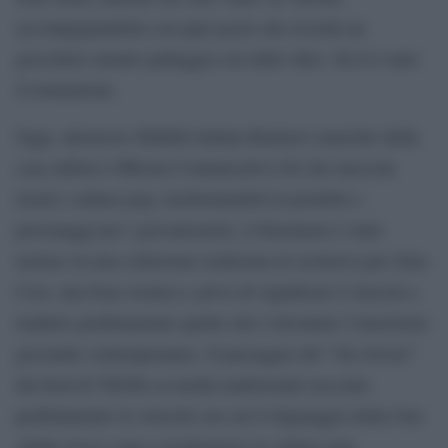
accompagnandola con quel gesto che ricorda un
giocoliere mentre palleggia con delle sfere. Da lì è nato
il tormentone.
Oggi, attraverso Skifidol Italian Brainrot (marchio della
casa editrice Officina Comunicativa Srl che mescola
trend e cultura pop, trasformandoli in prodotti e
personaggi per i giovanissimi), il fenomeno è stato
incluso in una collezione realizzata in esclusiva per Zara⁠.
Così, una frase ironica e priva di significato è riuscita a
tradurre perfettamente quello che è diventato l’umorismo
giovanile contemporaneo. Il passaggio del “Six-Seven”
dai feed di TikTok ai media tradizionali racconta
perfettamente la velocità con cui il linguaggio della Gen
Alpha riesce oggi a trasformarsi in cultura pop,