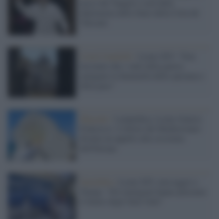
nasce dal Vangelo e non dalla
diplomazia dello Stato della Città del
Vaticano
Castel Gandolfo /
Leone XIV: "Non
lasciamo che i venti della guerra
spengano la fiammella della speranza e
della pace"
Migranti /
Lampedusa, Leone rilancia
Francesco: il dolore del Mediterraneo
diventa un appello alla coscienza
dell'Europa
Xenofobia /
Leone XIV, messaggio a
Trump: "Gli immigrati hanno plasmato
il futuro degli Stati Uniti"