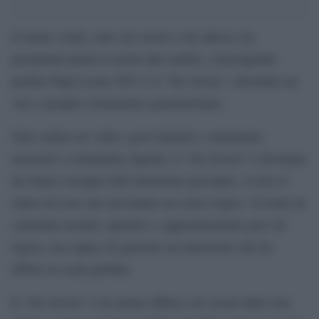
Il meme virale, nato sui social e che adesso sta
prendendo piede in molti altri ambiti, coinvolgendo
perfino Papa Leone XIV, è il “Six-Seven”, diventato un
vero e proprio tormentone generazionale.
Nato online tra video, gesti imitativi, tormentoni
musicali e community digitali, il “Six-Seven” è diventato
un chiaro esempio dell’umorismo giovanile, ovvero il
ridere di cose che non hanno un senso logico. Si tratta di
contenuti assurdi, ripetitivi e apparentemente privi di
logica, ma capaci di generare un umorismo che ha
effetto su scala globale.
Il “Six-Seven” è un meme diffuso sui social dalla Gen