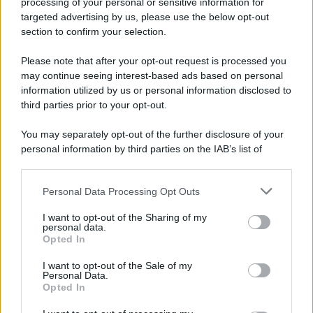
processing of your personal or sensitive information for
targeted advertising by us, please use the below opt-out
section to confirm your selection.
Il ricordo /
Quando Guccini raccontava le "Cronache
epafaniche": l'intervista all'artista che si definiva un
Please note that after your opt-out request is processed you
'narratore'
may continue seeing interest-based ads based on personal
information utilized by us or personal information disclosed to
third parties prior to your opt-out.
Lo studio /
Disinformazione russa e destra: anche la
You may separately opt-out of the further disclosure of your
macchina propagandistica di Putin dietro la crisi di Ceuta
personal information by third parties on the IAB’s list of
downstream participants.
Personal Data Processing Opt Outs
This information may also be disclosed by us to third parties
Tendenze /
Sale il numero degli acquisti online in Europa e
on the IAB’s List of Downstream Participants that may further
I want to opt-out of the Sharing of my
aumentano le vendite di articoli second hand
disclose it to other third parties.
personal data.
Opted In
Please note that this website/app uses one or more Google
services and may gather and store information including but
I want to opt-out of the Sale of my
Personal Data.
not limited to your visit or usage behaviour. You may click to
Opted In
grant or deny consent to Google and its third-party tags to
use your data for below specified purposes in below Google