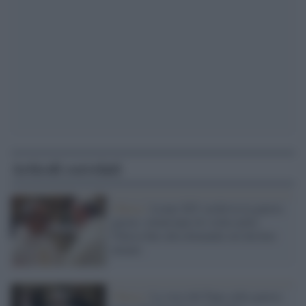
Articoli correlati
Chiesa /
Leone XIV archivia la guerra
giusta: ottant'anni di svolta nella
Chiesa fino alla domanda sul destino
umano
Chiesa /
La voce del Papa sulla guerra