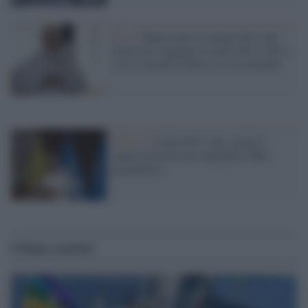
Pace /
Papa Leone ci spiega che è più
facile far viaggiare le armi che il cibo e
così il mondo tradisce la sua umanità
Chiesa /
Leone XIV: cibo, acqua e
salute non possono dipendere dalla
geopolitica
Ultime notizie