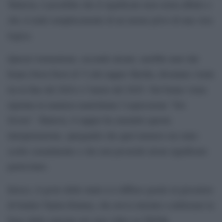
Tuttavia, è possibile che il significato non esista affatto e
che si tratti semplicemente di un meme privo di una vera
logica.
Questo tormentone, secondo alcuni, sarebbe nato dal
brano Doot Doot (6 7) del rapper Skrilla, diventato virale
tra la fine del 2024 e l’inizio del 2025. Nel brano viene
ripetuta in maniera martellante l’espressione “Six
Seven”. Tuttavia, il rapper ha smentito questa
interpretazione, spiegando che quel numero era stato
scelto casualmente e che non possiede alcun significato
particolare.
Invece, il gesto delle mani si è diffuso grazie al giocatore
di basket Taylen Kinney, che aveva iniziato a utilizzare la
frase della canzone nei suoi video su TikTok,