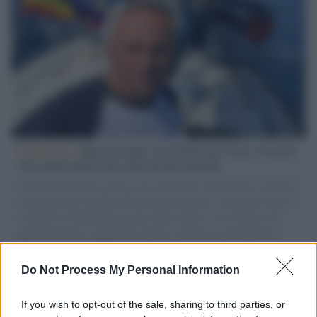
L'intervista /
Marco Croatti e la Flottilla per Gaza: le nostre
vele gonfie grazie alla sollevazione popolare
Il Senatore M5S racconta la sua esperienza sulle barche cariche di
aiuti umanitari assalite dall'esercito israeliano. Una guerra atroce,
il tentativo di disumanizzazione delle vittime, il servilismo del
governo italiano e degli altri europei, il ritorno al colonialismo.
L'importanza dei movimenti.
Do Not Process My Personal Information
Musica /
Al maestro Francesco Guccini
If you wish to opt-out of the sale, sharing to third parties, or