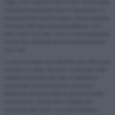
Alpha, ovvero i nati tra il 2010 e il 2025. In breve tempo
è diventato un tormentone virale tra i giovanissimi. La
pronuncia dei due numeri in inglese viene accompagnata
da un gesto delle mani che partono affiancate, con il
palmo rivolto verso l’alto, come se si stesse palleggiando
con due sfere, effettuando piccoli movimenti dal basso
verso l’alto.
Lo stesso movimento viene riprodotto anche dalla pagina
di Google se si digita “Six Seven”: la schermata “balla”
imitando il movimento delle mani. Il significato di
questo meme è ancora da accertare, ma molti lo
attribuiscono all’altezza media dei giocatori di basket,
ovvero 6 piedi e 7 pollici; altri lo collegano alla
numerazione delle strade o a un codice radiofonico.