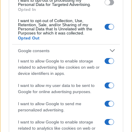
I want to opt-out of processing my
consent section.
Personal Data for Targeted Advertising.
Opted In
I want to opt-out of Collection, Use,
Retention, Sale, and/or Sharing of my
Personal Data that Is Unrelated with the
Purposes for which it was collected.
Opted Out
Syndication
Culture
Google consents
Salute
Globalist
I want to allow Google to enable storage
related to advertising like cookies on web or
Megachip
Globalscience
device identifiers in apps.
GiULia
Globalsport
I want to allow my user data to be sent to
Google for online advertising purposes.
Prima Pagina
I want to allow Google to send me
personalized advertising.
Giornale dello
Chi siamo
I want to allow Google to enable storage
Spettacolo
related to analytics like cookies on web or
Contributors