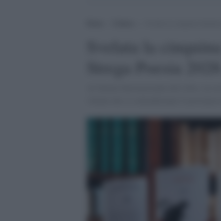
Home
>
Cultura
>
Svelata la cinquina finalis
Svelata la cinquina
Strega Poesia 202
Al Salone Internazionale del Libro, in cor
volumi che si contenderanno il prestigios