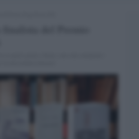
ta del Premio Strega Poesia 2026
 finalista del Premio
6
so in questi giorni a Torino, sono stati comunicati i
o riconoscimento letterario