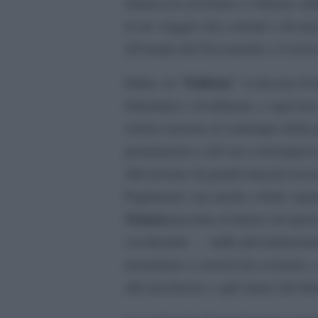
rimarca la scissione e l’unione sald
in un viaggio che corrode e divaric
all’utopia del Sessantotto e il sen
Faldone
Infine, in “
” si discute di 
letteratura e di infanzia, e ogni te
storica risuona al contempo della 
permanenza e del suo corrompersi 
alla lezione di grandi maestri nov
Pagliarani), ma anche a fonti, regist
Ostuni
presenta al lettore un’opera
occidentale – dalle più tradiziona
trasmutare e conservare assieme, 
alle incertezze e agli slanci del fut