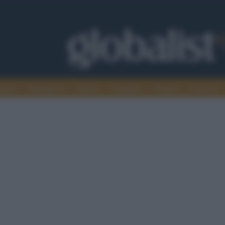
omia
Intelligence
Media
Ambiente
Cultura
Scienza