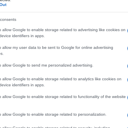
Il Se
l volo e dal canto degli uccelli, con questi ultimi
Out
barch
dall'e
o orizzonti lontani ed inesplorati in giro per il
tentat
consents
servil
o allow Google to enable storage related to advertising like cookies on
europ
evice identifiers in apps.
 è un libro della piena maturità, in cui l’autore
dei m
particolare poetica della realtà e
o allow my user data to be sent to Google for online advertising
Vang
s.
tuazioni, cose e paesaggi, soprattutto quello
come 
no, però, sempre a un Altrove interiore, nello
to allow Google to send me personalized advertising.
pera è la Grande Paura della contaminazione
o allow Google to enable storage related to analytics like cookies on
 di Chernobyl del 1986, che segna uno
evice identifiers in apps.
La sc
dell’
lmeno in poesia, si crede innocente, e il nostro
nume
o allow Google to enable storage related to functionality of the website
serlo.
ta raccolta trasporta i lettori in uno scenario
o allow Google to enable storage related to personalization.
Il me
guida
mondo dove corpi, menti e sogni umani,
o allow Google to enable storage related to security, including