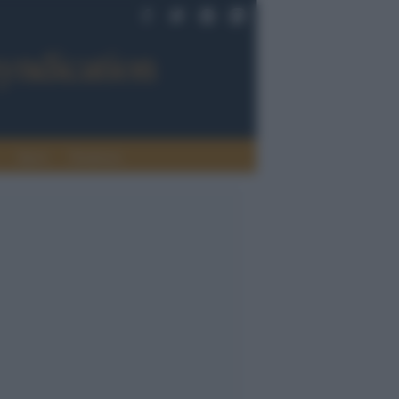
Sport
Tendenze