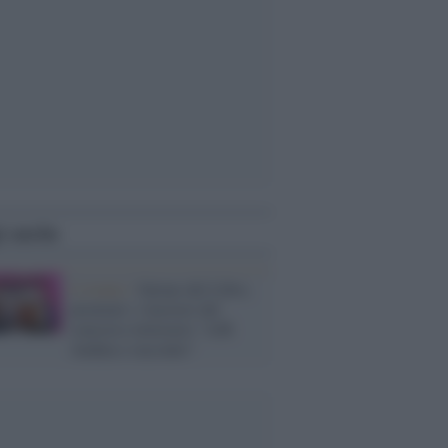
i anche
L'evento /
Salone del Libro,
premiati i vincitori del
concorso letterario "A/R
Andata e racconto"