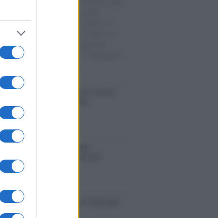
natore M5S racconta la sua esperienza sulle
e cariche di aiuti umanitari assalite
sercito israeliano. Una guerra atroce, il
ivo di disumanizzazione delle vittime, il
ismo del governo italiano e degli altri
ei, il ritorno al colonialismo. L'importanza
ovimenti.
elo /
La vita si intreccia con le paure
il giorno succede alla notte
operta /
Oplontis, le vittime
eruzione del Vesuvio furono più
rose del previsto
dagliere /
Europei di nuoto: Pellecani
 una super Italia