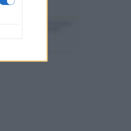
ntenario /
A L'Aquila arriva la mostra
, 100 anni attraverso la forma"