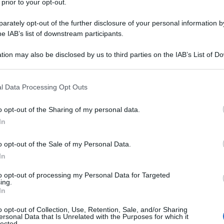
 prior to your opt-out.
o Riccardi
Gian Mario Villalta
e
lo scrittore
–
rately opt-out of the further disclosure of your personal information by
andidate le “magnifiche” cinque.
he IAB’s list of downstream participants.
Procne Machine
a sono: “
” (edito da Einaudi) di
tion may also be disclosed by us to third parties on the IAB’s List of 
 poesie
Federico Italiano
” (edito da Guanda)
di
;
 that may further disclose it to other third parties.
Ulti
Isabella Leardini
La linea spezzata
dori) di
; “
”
 that this website/app uses one or more Google services and may gath
l Data Processing Opt Outs
including but not limited to your visit or usage behaviour. You may click 
ombardo
Faldone
e “
” (edito da Il Saggiatore) di
 to Google and its third-party tags to use your data for below specifi
o opt-out of the Sharing of my personal data.
ogle consent section.
In
ne Machine
Carmen Gallo
”
descrive il lungo
o opt-out of the Sale of my Personal Data.
 del mito a un presente su cui si allungano ombre
In
 voci. Il testo è una macchina di associazioni e
to opt-out of processing my Personal Data for Targeted
ing.
forma Procne in una rondine e sua sorella
L'int
In
Gaza:
n un’usignola dal canto memorabile. In altre
solle
o opt-out of Collection, Use, Retention, Sale, and/or Sharing
 di effettuare un intenso e ampio attraversamento
ersonal Data that Is Unrelated with the Purposes for which it
lected.