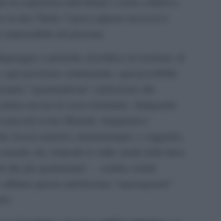
a tra esperienza individuale e storia collettiva,
a in due l’Italia: l’epoca appena successiva
so imprendibile del presente.
linguaggio e paternità, di politica ed erotismo, di
si, ogni posizione sentimentale, ogni possibilità
propria “sgrammaticata” aspirazione alla
prima ancora di essere formulata. Attingendo
ecenteschi (come Montale, Sanguineti e
ri, lessici narrativi, drammaturgici, e saggistici,
-mondo che, battendo le mille strade della lirica
li alle più sperimentali – sembra volerle
e affidare questo antichissimo “macrogenere”
uro.