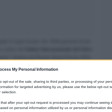
ire il sogno di una vita. Nella giornata di ieri,
Salone Internazionale del Libro
a cornice del
nquina” finalista del Premio Strega Poesia 2026,
olto “variegata” e soprattutto tutta da scoprire.
ocess My Personal Information
omitato scientifico
del Premio – composto
to opt-out of the sale, sharing to third parties, or processing of your per
razia Calandrone
,
il critico e storico letterario
formation for targeted advertising by us, please use the below opt-out s
o Desiati
Roberto Galaverni
, il saggista
, la
 selection.
Patricia Peterle,
cente di letteratura italiana
il
 that after your opt-out request is processed you may continue seeing i
Stefano Petrocchi
Laura
ased on personal information utilized by us or personal information dis
ci
,la scrittrice