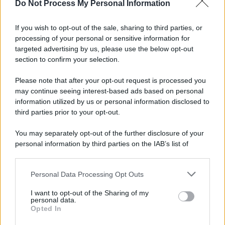
Do Not Process My Personal Information
Il caso /
Trump ha quasi esaurito l'arsenale Usa, ma il
tycoon smentisce
If you wish to opt-out of the sale, sharing to third parties, or
processing of your personal or sensitive information for
targeted advertising by us, please use the below opt-out
section to confirm your selection.
Chiesa /
Papa Leone XIV denuncia le violenze in Ucraina e
Russia e chiede il rispetto del diritto umanitario e della
Please note that after your opt-out request is processed you
diplomazia
may continue seeing interest-based ads based on personal
information utilized by us or personal information disclosed to
third parties prior to your opt-out.
Il centenario /
A L'Aquila arriva la mostra "Tito, 100 anni
You may separately opt-out of the further disclosure of your
attraverso la forma"
personal information by third parties on the IAB’s list of
downstream participants.
Personal Data Processing Opt Outs
This information may also be disclosed by us to third parties
Il medagliere /
Europei di nuoto: Pellecani guida una super
on the IAB’s List of Downstream Participants that may further
Italia
I want to opt-out of the Sharing of my
disclose it to other third parties.
personal data.
Opted In
Please note that this website/app uses one or more Google
services and may gather and store information including but