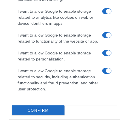
Giornale dello
Chi siamo
I want to allow Google to enable storage
Spettacolo
related to analytics like cookies on web or
Contributors
device identifiers in apps.
Wondernet
Facebook
I want to allow Google to enable storage
Giuliana Sgrena
related to functionality of the website or app.
Twitter
I want to allow Google to enable storage
Google News
related to personalization.
Mastodon
I want to allow Google to enable storage
related to security, including authentication
Cookie Policy
functionality and fraud prevention, and other
user protection.
Preferenze Privacy
CONFIRM
©2021 Globalist.it • All right reserved.