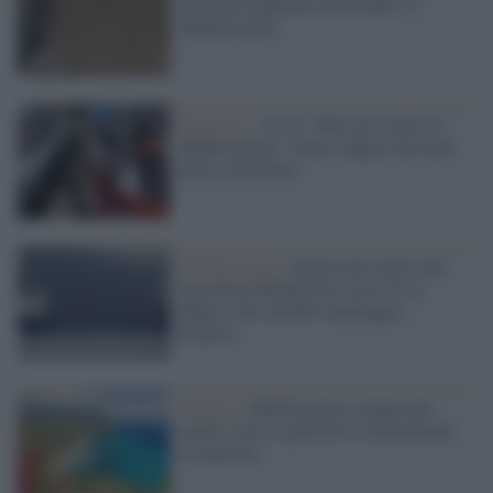
mare più inquinato del mondo: il
Mediterraneo
Migranti /
Al via "Tutti gli occhi sul
Mediterraneo": buon viaggio alla nave
della solidarietà
Mediterraneo /
Esplosione nella sala
macchine affonda nave russa Ursa
Major: due membri equipaggio
dispersi
Scienza /
Mediterraneo sempre più
caldo: coste in pericolo e arretramenti
in aumento