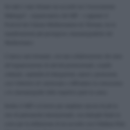
Su tutti è stato firmato un accordo tra l’Associazione
Makingof – organizzatrice del Mff – e appunto il
Festival du Cinéma Méditerranéen de Tétouan, tra le
manifestazioni più prestigiose cinematografiche del
Mediterraneo.
L’intesa sarà triennale, con una collaborazione che mira
all’organizzazione di attività promozionali, scambi
culturali, ospitalità di delegazioni, autori e proiezioni,
con l’obiettivo di valorizzare e diffondere la conoscenza
e le cinematografie delle rispettive parti in causa.
Inoltre il Mff è al lavoro per ampliare ancora di più la
rete di partenariati internazionali, con dialoghi finali in
corso per la definizione di un accordo con il Balkan Film