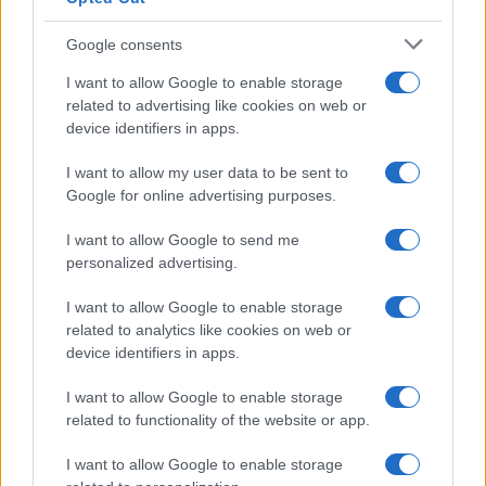
Syndication
Culture
Google consents
Salute
Globalist
I want to allow Google to enable storage
related to advertising like cookies on web or
Megachip
Globalscience
device identifiers in apps.
GiULia
Globalsport
I want to allow my user data to be sent to
Google for online advertising purposes.
Prima Pagina
I want to allow Google to send me
personalized advertising.
Giornale dello
Chi siamo
I want to allow Google to enable storage
Spettacolo
related to analytics like cookies on web or
Contributors
device identifiers in apps.
Wondernet
Facebook
I want to allow Google to enable storage
Giuliana Sgrena
related to functionality of the website or app.
Twitter
I want to allow Google to enable storage
Google News