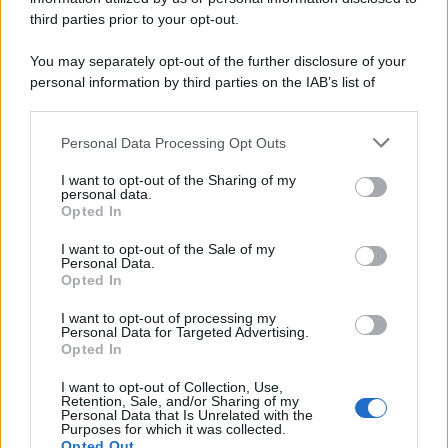
third parties prior to your opt-out.
La scoperta /
Oplontis, le vittime dell’eruzione del Vesuvio
You may separately opt-out of the further disclosure of your
furono più numerose del previsto
personal information by third parties on the IAB’s list of
downstream participants.
Personal Data Processing Opt Outs
This information may also be disclosed by us to third parties
Il medagliere /
Europei di nuoto: Pellecani guida una super
on the IAB’s List of Downstream Participants that may further
I want to opt-out of the Sharing of my
Italia
disclose it to other third parties.
personal data.
Opted In
Please note that this website/app uses one or more Google
services and may gather and store information including but
I want to opt-out of the Sale of my
Personal Data.
not limited to your visit or usage behaviour. You may click to
Opted In
grant or deny consent to Google and its third-party tags to
use your data for below specified purposes in below Google
I want to opt-out of processing my
consent section.
Personal Data for Targeted Advertising.
Opted In
I want to opt-out of Collection, Use,
Retention, Sale, and/or Sharing of my
Personal Data that Is Unrelated with the
Purposes for which it was collected.
Opted Out