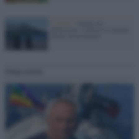
L'incidente /
Schianto nel
Mediterraneo: 5 militari Usa muoiono
durante un'esercitazione
Ultime notizie