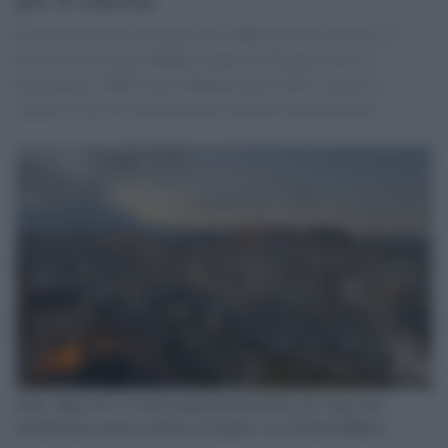
Firmata un’intesa triennale tra il Matera Film Festival e il
Festival du Cinéma Méditerranéen de Tétouan. Parte il
programma “MFF Focus Mediterraneo 2026”, mentre si
amplia la rete di collaborazioni culturali internazionali.
Fonte: https://www.corrierealpi.it/italia/cinema-nel-segno-del-
mediterraneo-matera-rafforza-il-legame-con-tetouan-bq9lkeez