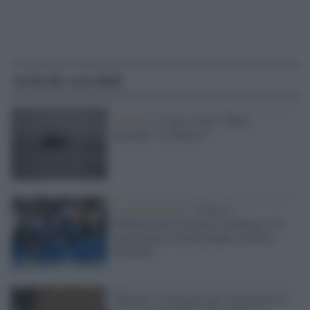
Articoli correlati
Flottilla /
Come si dirà "Mare
nostrum" in ebraico?
Il ragionamento /
Come il
Mediterraneo da luogo di dialogo si è
trasformato nel più grande cimitero
d'Europa
'Maestri', il progetto per monitorare il