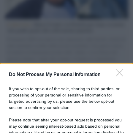
L'intervista /
Marco Croatti e la Flottilla per Gaza: le nostre
vele gonfie grazie alla sollevazione popolare
Il Senatore M5S racconta la sua esperienza sulle barche cariche di
aiuti umanitari assalite dall'esercito israeliano. Una guerra atroce,
il tentativo di disumanizzazione delle vittime, il servilismo del
governo italiano e degli altri europei, il ritorno al colonialismo.
L'importanza dei movimenti.
Do Not Process My Personal Information
Tel Aviv /
La “vittoria totale” di Israele significa una guerra
senza fine
If you wish to opt-out of the sale, sharing to third parties, or
processing of your personal or sensitive information for
targeted advertising by us, please use the below opt-out
section to confirm your selection.
Vangelo /
La vita si intreccia con le paure come il giorno
succede alla notte
Please note that after your opt-out request is processed you
may continue seeing interest-based ads based on personal
information utilized by us or personal information disclosed to