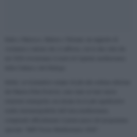
Italia e Marocco, Matera e Tétouan: un rapporto di
vicinanza e unione che si rafforza, con le due città che
nel 2026 rivestiranno il ruolo di Capitale mediterranea
della Cultura e del Dialogo.
Infatti, avvicinandosi sempre di più alla settima edizione
del Matera Film Festival, sono state avviato nuove
relazioni strategiche con alcune tra le più significative
realtà cinematografiche dell’area mediterranea,
compiendo ufficialmente il primo passo del programma
speciale “MFF Focus Mediterraneo 2026”.