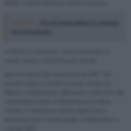
Market, realtà di riferimento nell’area balcanica.
Leggi anche:
Terre di Cinema edizione 15: a Siracusa
dal 2 al 20 settembre
L’obiettivo è il medesimo, ossia la promozione di
cultura, cinema e storia delle aree coinvolte.
Queste le parole degli organizzatori del Mff: “Tali
iniziative mirano a costruire un ponte culturale tra
Matera e il Mediterraneo, rafforzando il ruolo della città:
storicamente un punto di riferimento per il cinema
d’autore e l’innovazione artistica, Matera sarà il
palcoscenico per il cinema europeo e mediterraneo in
vista del 2026”.