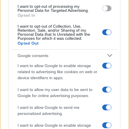
use your data for below specified purposes in below Google
I want to opt-out of processing my
consent section.
Personal Data for Targeted Advertising.
Opted In
I want to opt-out of Collection, Use,
Retention, Sale, and/or Sharing of my
Personal Data that Is Unrelated with the
Purposes for which it was collected.
Opted Out
Syndication
Culture
Google consents
Salute
Globalist
I want to allow Google to enable storage
related to advertising like cookies on web or
Megachip
Globalscience
device identifiers in apps.
GiULia
Globalsport
I want to allow my user data to be sent to
Google for online advertising purposes.
Prima Pagina
I want to allow Google to send me
personalized advertising.
Giornale dello
Chi siamo
I want to allow Google to enable storage