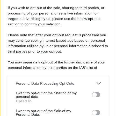
Il lutto /
Addio a Livio Berruti, leggenda dello sprint
italiano
If you wish to opt-out of the sale, sharing to third parties, or
processing of your personal or sensitive information for
targeted advertising by us, please use the below opt-out
section to confirm your selection.
Il libro /
Crescere significa pentirsi: l’immaturità degli
italiani tra berlusconismo, fascismo e nuove nostalgie
Please note that after your opt-out request is processed you
may continue seeing interest-based ads based on personal
information utilized by us or personal information disclosed to
third parties prior to your opt-out.
Memoria /
Quando Pasolini raccontava i minatori italiani in
You may separately opt-out of the further disclosure of your
Belgio dopo Marcinelle
personal information by third parties on the IAB’s list of
downstream participants.
Personal Data Processing Opt Outs
This information may also be disclosed by us to third parties
Il libro /
La letteratura che racconta l’estate
on the IAB’s List of Downstream Participants that may further
I want to opt-out of the Sharing of my
disclose it to other third parties.
personal data.
Opted In
Please note that this website/app uses one or more Google
services and may gather and store information including but
I want to opt-out of the Sale of my
Personal Data.
not limited to your visit or usage behaviour. You may click to