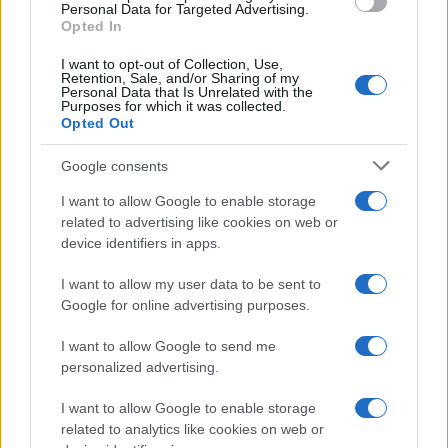
consent section.
Personal Data for Targeted Advertising.
Opted In
I want to opt-out of Collection, Use,
Retention, Sale, and/or Sharing of my
Personal Data that Is Unrelated with the
Purposes for which it was collected.
Opted Out
Syndication
Culture
Google consents
Salute
Globalist
I want to allow Google to enable storage
related to advertising like cookies on web or
Megachip
Globalscience
device identifiers in apps.
GiULia
Globalsport
I want to allow my user data to be sent to
Google for online advertising purposes.
Prima Pagina
I want to allow Google to send me
personalized advertising.
Giornale dello
Chi siamo
I want to allow Google to enable storage
Spettacolo
related to analytics like cookies on web or
Contributors