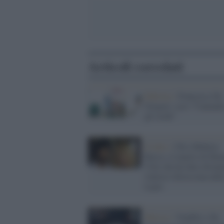
Articoli correlati
Editoria /
Francesco De
Gregori: esce “Cantand
gli occhi”
Il lutto /
Chi è Roberto
Russo, il marito di Mon
Vitti che ha fatto divent
l'attrice tifosissima dell
Lazio
Musica /
Venditti e De