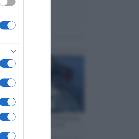
me notizie
ervista /
Marco Croatti e la Flottilla per
 le nostre vele gonfie grazie alla
vazione popolare