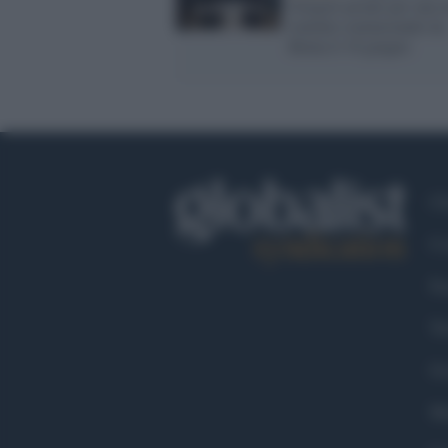
Gregori pronti per una 
tournée cominciando da
Roma il 18 giugno
Ch
Co
Fa
Tw
Go
Ma