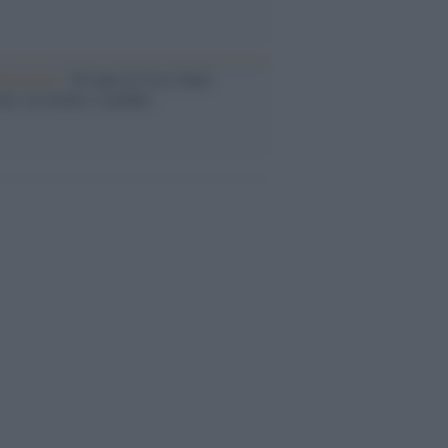
iversario /
90 anni di Yves Saint
nt, tra moda e scandali