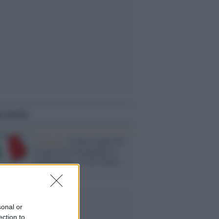
i anche
25 aprile /
Conte sceglie De
Gregori per festeggiare la
Liberazione: "Viva l'Italia
che resiste"
sonal or
ection to