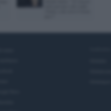
lunga
difende Salmo: "Ai concerti
mille persone e allo stadio
15mila, a che serve il Green
pass?"
Syndication
i siamo
ntributors
Globalist
cebook
Globalscie
itter
Globalsport
ogle News
stodon