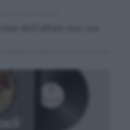
l’album una sua ristampa e un film
simo dell'album una sua
na disponibile in un'edizione rinnovata assieme a un film