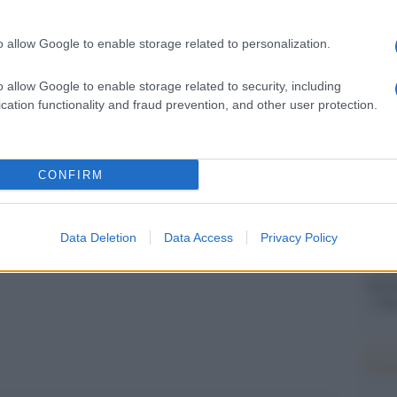
Il Se
barch
dall'e
o allow Google to enable storage related to personalization.
adizionali biopic e film-concerto, si immerge
tentat
servil
gli incontri estemporanei. Partecipano Malika
o allow Google to enable storage related to security, including
europ
cation functionality and fraud prevention, and other user protection.
 Zucchero. Il film, prodotto da Lorenzo Mieli,
dei m
 Ferdinando Salzano, vede la collaborazione di
Pales
Ymovies come media partner.
CONFIRM
asseg
rudi
Data Deletion
Data Access
Privacy Policy
L'eve
pp
natu
– Ope
Il ri