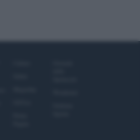
Culture
Giornale
dello
Salute
Spettacolo
Megachip
nce
Wondernet
GiULia
Giuliana
Sgrena
Prima
Pagina