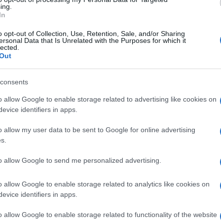
ing.
In
he al cinema con “Francesco De Gregori.
o opt-out of Collection, Use, Retention, Sale, and/or Sharing
to da Stefano Pistolini. La pellicola, una
ersonal Data that Is Unrelated with the Purposes for which it
lected.
v, Darallouche e Caravan, sarà presentata in
Out
Ulti
embre alle 22:30 all’82ª Mostra Internazionale
consents
Dal 11 al 17 settembre il film sarà distribuito
o allow Google to enable storage related to advertising like cookies on
ale nelle sale cinematografiche. “Nevergreen”
evice identifiers in apps.
i che l’artista ha tenuto nel novembre 2024 al
o allow my user data to be sent to Google for online advertising
proposto a un pubblico di 200 persone a serata
s.
posizioni meno note della sua produzione,
to allow Google to send me personalized advertising.
o allow Google to enable storage related to analytics like cookies on
L'int
evice identifiers in apps.
Gaza:
al unico in tutta l’Irpinia che guarda al di là dei propri
solle
o allow Google to enable storage related to functionality of the website