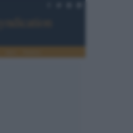
Sport
Tendenze