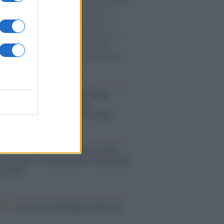
natore M5S racconta la sua esperienza sulle
e cariche di aiuti umanitari assalite
sercito israeliano. Una guerra atroce, il
ivo di disumanizzazione delle vittime, il
ismo del governo italiano e degli altri
ei, il ritorno al colonialismo. L'importanza
ovimenti.
tina /
Il Board of Peace di Trump
na il primo contratto per un
mentale avamposto militare a Gaza
nto /
La Sila diventa un palcoscenico
rale: nasce “A Farla Amare Comincia Tu
ra Sila”
cordo /
Le radici di Francesco Guccini