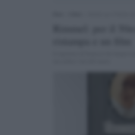
Home
>
Cultura
>
Rimmel: per il 50esimo del
Rimmel: per il 50e
ristampa e un film
Il capolavoro di Francesco De Gregori tor
che celebra l’arte dell’autore.