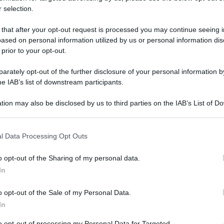
 selection.
 that after your opt-out request is processed you may continue seeing i
ased on personal information utilized by us or personal information dis
 prior to your opt-out.
rately opt-out of the further disclosure of your personal information by
ntennale dalla sua pubblicazione “Rimmel”, il
he IAB’s list of downstream participants.
o De Gregori, sarà ripubblicato il 19 settembre
tion may also be disclosed by us to third parties on the IAB’s List of 
ginariamente nel 1975, rivive in una riedizione
 that may further disclose it to other third parties.
tando brani come “Pablo”, “Buonanotte
 that this website/app uses one or more Google services and may gath
l Data Processing Opt Outs
including but not limited to your visit or usage behaviour. You may click 
m sarà reso disponibile in diverse edizioni che
 to Google and its third-party tags to use your data for below specifi
o opt-out of the Sharing of my personal data.
 trasparente e nero, entrambi a 192KHz, un CD,
ogle consent section.
In
nero o picture disc, fedele alla versione del
” e una musicassetta. Per la prima volta
o opt-out of the Sale of my Personal Data.
In
 dei brani. I pre-ordini sono già disponibili dal 28
to opt-out of processing my Personal Data for Targeted