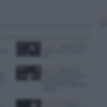
L'ann
Laure
il tributo /
“Rimmel” di De
o con
Gregori torna live dopo 50
anni
Musica /
Venditti e De
ica
Gregori per la prima volta
are
insieme sul palco con
a
un’unica band, cominciando
da Roma
Polemica /
De Gregori