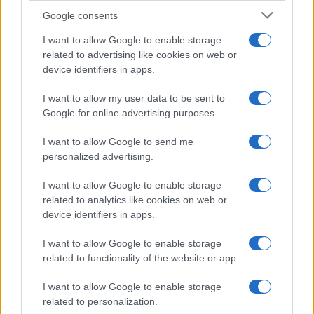
Syndication
Culture
Google consents
Salute
Globalist
I want to allow Google to enable storage
related to advertising like cookies on web or
Megachip
Globalscience
device identifiers in apps.
GiULia
Globalsport
I want to allow my user data to be sent to
Google for online advertising purposes.
Prima Pagina
I want to allow Google to send me
personalized advertising.
Giornale dello
Chi siamo
I want to allow Google to enable storage
Spettacolo
related to analytics like cookies on web or
Contributors
device identifiers in apps.
Wondernet
Facebook
I want to allow Google to enable storage
Giuliana Sgrena
related to functionality of the website or app.
Twitter
I want to allow Google to enable storage
Google News
related to personalization.