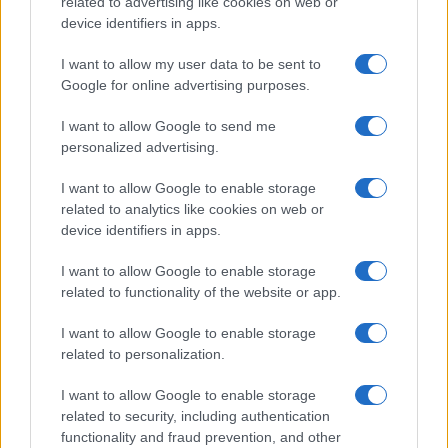
related to advertising like cookies on web or
Megachip
Globalscience
device identifiers in apps.
GiULia
Globalsport
I want to allow my user data to be sent to
Google for online advertising purposes.
Prima Pagina
I want to allow Google to send me
personalized advertising.
Giornale dello
Chi siamo
I want to allow Google to enable storage
Spettacolo
related to analytics like cookies on web or
Contributors
device identifiers in apps.
Wondernet
Facebook
I want to allow Google to enable storage
Giuliana Sgrena
related to functionality of the website or app.
Twitter
I want to allow Google to enable storage
Google News
related to personalization.
Mastodon
I want to allow Google to enable storage
related to security, including authentication
Cookie Policy
functionality and fraud prevention, and other