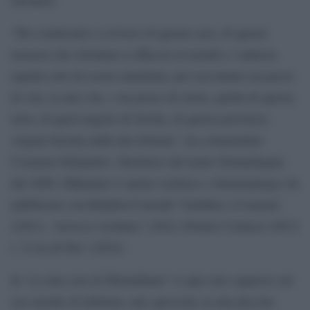
“Ho cominciato a scrivere di questa casa, di questa
terrazza che sfrontata si affaccia al mondo e vanitosa
aspetta solo di essere ammirata, per raccontare un pezzo
di vita, la mia vita, e un pezzo di storia, quella di questa
terra, di quest’angolo di Sicilia, di questa provincia
vergine baciata dalla dea fortuna”, ha commentato
Costanza DiQuattro. Direttrice del teatro Donnafugata
dal 2008, DIQuattro è anche scrittrice e drammaturga; ha
pubblicato con Baldini+Castoldi ‘Giuditta e il monsù’
(2021), ‘Arrocco siciliano’ (2022, Premio Comisso 2023)
e ‘L’ira di Dio’ (2024).
In ‘La mia casa di Montalbano’ ci apre uno squarcio sul
suo mondo di infanzia, uno spezzone su una piccola