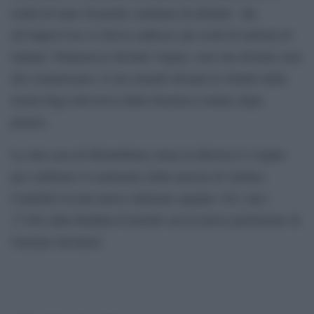
realtà di mare di poche centinaia di abitanti che
all’improvviso si ritrova addosso gli occhi di milioni di
italiani. Puntasecca diventa Vigata, casa sua diventa casa
del commissario, il suo mondo diventa lo sfondo della
nostra fuga televisiva dalla frenetica routine dopo
pranzo.
La mia casa di Montalbano torna in libreria il 4 luglio
per celebrare il centenario della nascita di Andrea
Camilleri in una nuova edizione (pagine 144, euro
17.00) edita Baldini+Castoldi con la nuova prefazione di
Gaetano Savatteri.