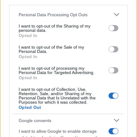
downstream participants.
Personal Data Processing Opt Outs
This information may also be disclosed by us to third parties
L'anniversario /
90 anni di Yves Saint Laurent, tra moda e
on the IAB’s List of Downstream Participants that may further
I want to opt-out of the Sharing of my
scandali
disclose it to other third parties.
personal data.
Opted In
Please note that this website/app uses one or more Google
services and may gather and store information including but
I want to opt-out of the Sale of my
Personal Data.
not limited to your visit or usage behaviour. You may click to
Opted In
grant or deny consent to Google and its third-party tags to
use your data for below specified purposes in below Google
I want to opt-out of processing my
consent section.
Personal Data for Targeted Advertising.
Opted In
I want to opt-out of Collection, Use,
Retention, Sale, and/or Sharing of my
Personal Data that Is Unrelated with the
Purposes for which it was collected.
Opted Out
Syndication
Culture
Google consents
Salute
Globalist
I want to allow Google to enable storage