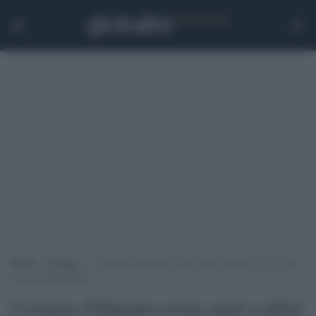
Home
>
Cultura
>
Costanza DiQuattro torna sugli scaffali con ‘La mia
casa di Montalbano’
Costanza DiQuattro torna sugli scaffali