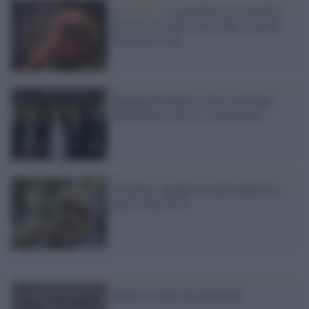
Il ricordo /
La grandezza di Camilleri
era nel suo saper porre sfide concrete
alle nostre vite
Michele Riondino rivela: il giovane
Montalbano geloso e innamorato
Camilleri, quando la mafia abbattè le
nostre Due Torri
Parma: il ladro di merendine