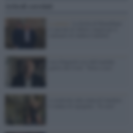
Articoli correlati
La puntata /
La Sicilia di Montalbano:
lo speciale di Alberto Angela per il
centenario di Andrea Camilleri
Luca Zingaretti esce dall'ospedale
guarito dal Covid: "Torno a casa"
A cavalcioni sulla statua di Camilleri,
il sindaco di Agrigento: "Si scusi"