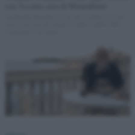
con 'La mia casa di Montalbano'
Una biografia dolceamara sui suoi anni di infanzia e su come
come la serie tratta dai romanzi di Andrea Camilleri abbia
rivoluzionato il suo mondo.
redazione