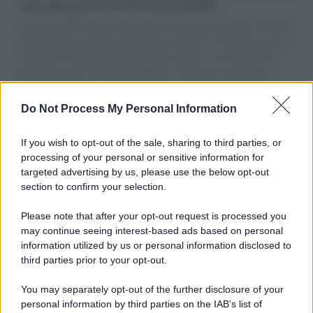
vele gonfie grazie alla sollevazione popolare
Il Senatore M5S racconta la sua esperienza sulle barche cariche di
aiuti umanitari assalite dall'esercito israeliano. Una guerra atroce,
il tentativo di disumanizzazione delle vittime, il servilismo del
governo italiano e degli altri europei, il ritorno al colonialismo.
L'importanza dei movimenti.
Do Not Process My Personal Information
Palestina /
Il Board of Peace di Trump assegna il primo
contratto per un rudimentale avamposto militare a Gaza
If you wish to opt-out of the sale, sharing to third parties, or
processing of your personal or sensitive information for
targeted advertising by us, please use the below opt-out
section to confirm your selection.
L'evento /
La Sila diventa un palcoscenico naturale: nasce “A
Farla Amare Comincia Tu – Opera Sila”
Please note that after your opt-out request is processed you
may continue seeing interest-based ads based on personal
information utilized by us or personal information disclosed to
third parties prior to your opt-out.
Il ricordo /
Le radici di Francesco Guccini
You may separately opt-out of the further disclosure of your
personal information by third parties on the IAB’s list of