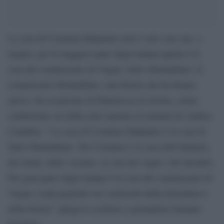
La casa di Costanza DiQuattro non è solo casa sua, o
meglio, per la maggior parte degli italiani quella è la
casa del commissario di Vigata, Salvo Montalbano. Il
commissario Montalbano, una fiction che ha donato
nuova vita al paesino di Puntasecca in Sicilia, ormai
celeberrimo set della serie ispirata ai romanzi di Andrea
Camilleri. “La casa di Costanza DiQuattro è la casa di
Salvo Montalbano. Per Costanza è la casa dell’infanzia,
dei nonni, delle vacanze, la casa dei sogni e dei desideri.
Per gran parte degli italiani è la casa del commissario di
Vigata, il più popolare tra i poliziotti della letteratura e
della fiction” spiega lo scrittore e giornalista Gaetano
Savatteri.