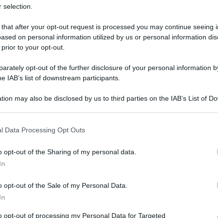
 selection.
 that after your opt-out request is processed you may continue seeing i
ased on personal information utilized by us or personal information dis
 prior to your opt-out.
ando, dopo oltre 50 anni, nella Top Ten
rately opt-out of the further disclosure of your personal information by
he IAB’s list of downstream participants.
ando così a far parte della ristretta categoria di
to) in grado di raggiungere i vertici della
tion may also be disclosed by us to third parties on the IAB’s List of 
 that may further disclose it to other third parties.
Unito.
 that this website/app uses one or more Google services and may gath
l Data Processing Opt Outs
ficile da pronosticare data l’età del musicista, 78
including but not limited to your visit or usage behaviour. You may click 
 to Google and its third-party tags to use your data for below specifi
che ne hanno condizionato la vista. Ma anche un
o opt-out of the Sharing of my personal data.
ogle consent section.
In
52 anni, ovvero dalla prima volta che si è
ll’ormai lontano 1973.
o opt-out of the Sale of my Personal Data.
In
Who Believes In Angels?
album
, uscito il 4 aprile,
to opt-out of processing my Personal Data for Targeted