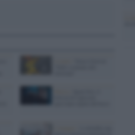
La da
dovre
sco
L'evento /
Torna il festival
“Dallo sciamano allo
a
showman”
n
Musica /
Sponz Fest, il
festival di Capossela
i là
quest'anno riparte dal bosco
L'omaggio /
A settembre una
nuova e preziosa antologia di