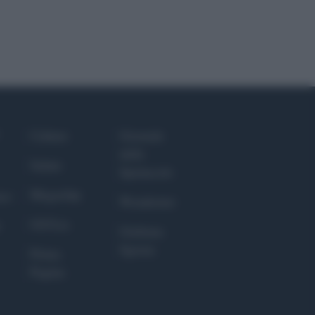
Culture
Giornale
dello
Salute
Spettacolo
Megachip
nce
Wondernet
GiULia
Giuliana
Sgrena
Prima
Pagina