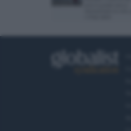
porta la grande musica
internazionale tra vette, 
e rifugi alpini
Ch
Co
Fa
Tw
Go
Ma
Co