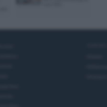
Lucio Dalla
prati
Syndication
i siamo
ntributors
Globalist
cebook
Globalscie
itter
Globalsport
ogle News
stodon
okie Policy