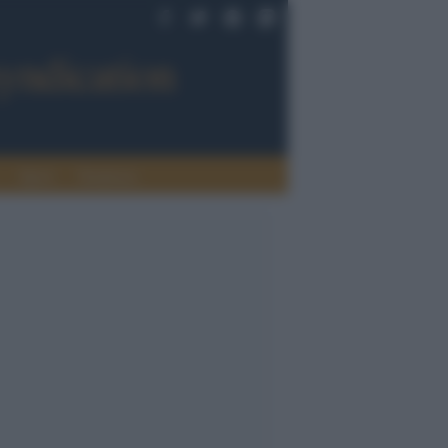
Sport
Tendenze