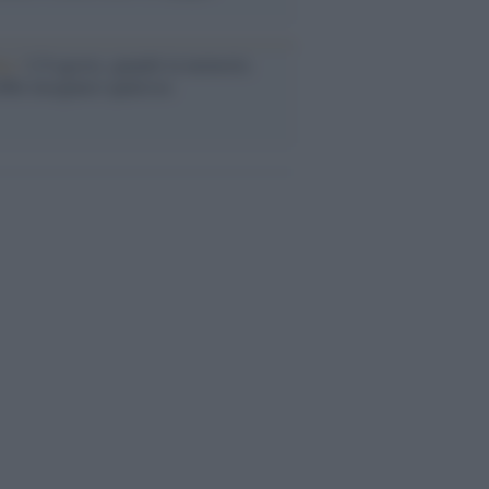
ta /
L'8 agosto, quando la memoria
bbe insegnarci qualcosa