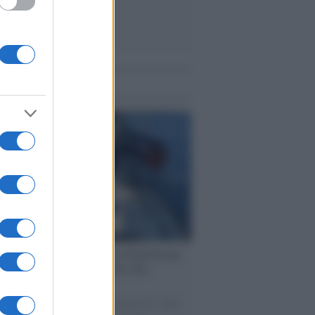
me notizie
ervista /
Marco Croatti e la Flottilla per
 le nostre vele gonfie grazie alla
vazione popolare
natore M5S racconta la sua esperienza sulle