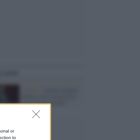
i anche
L'album /
Anthony Hopkins
debutta come compositore
con “Life Is a Dream”
sonal or
ection to