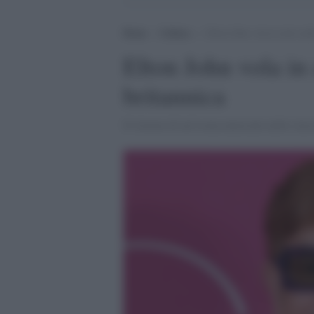
Home
>
Cultura
>
Elton John vola in alto nell
Elton John vola in 
britannica
Il ritorno di un’icona musicale nelle class