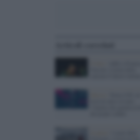
Articoli correlati
Il lutto /
Addio a France
Guccini, il poeta della
canzone d’autore italian
Musica /
Torna il Pif, u
festival unico in tutta
l’Irpinia che guarda al d
dei propri confini
In quota /
I suoni delle
Dolomiti, il festival che