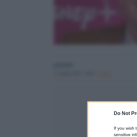
globalist
13 Aprile 2025 - 20.50
Culture
Do Not Pr
If you wish 
sensitive in