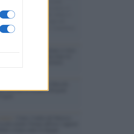
e cariche di aiuti umanitari assalite
sercito israeliano. Una guerra atroce, il
ivo di disumanizzazione delle vittime, il
ismo del governo italiano e degli altri
ei, il ritorno al colonialismo. L'importanza
ovimenti.
iordania /
L’esercito israeliano si ritira
ampo profughi di Qalandiya dopo tre
i di violenze contro i palestinesi
nalismo /
Addio a Stefano Marcelli,
na della Rai di Firenze e dirigente
Usigrai
enario /
Ceuta, l’ombra del Marocco
assalto mentre Trump rafforza i rapporti
abat e trama contro la Spagna