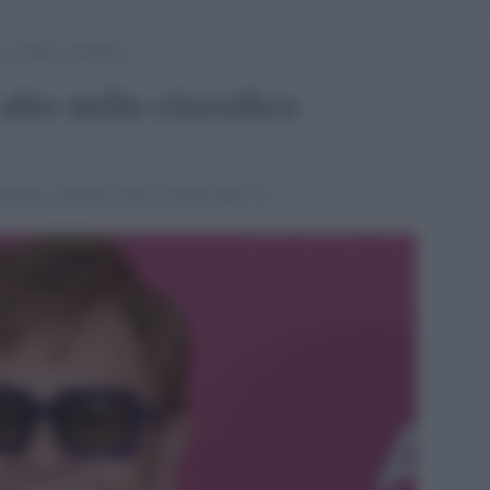
a classifica britannica
alto nella classifica
ifiche, la prima volta fu negli anni 70.