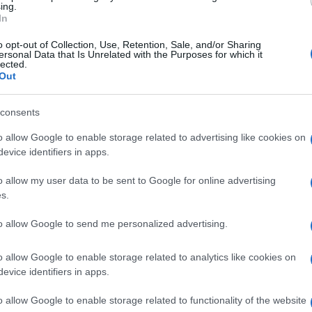
tunitense Brandi Carlile, plurivincitrice di
ing.
In
o opt-out of Collection, Use, Retention, Sale, and/or Sharing
ersonal Data that Is Unrelated with the Purposes for which it
a ha dato vita a una delle migliori produzioni di
lected.
Out
Ulti
 Elton John non credeva possibile. Tanto che in
ha dichiarato di essere stupefatto dal successo
consents
io che la mia carriera sia durata tanto a lungo”,
o allow Google to enable storage related to advertising like cookies on
enso di un nuovo album che arriva “dopo lungo
evice identifiers in apps.
ita si mostra soddisfatto: in barba alle difficoltà
o allow my user data to be sent to Google for online advertising
 di “irritabilità” che ne hanno contraddistinto la
s.
to allow Google to send me personalized advertising.
L'int
o allow Google to enable storage related to analytics like cookies on
Gaza:
llo sciamano allo showman”
evice identifiers in apps.
solle
Il Se
o allow Google to enable storage related to functionality of the website