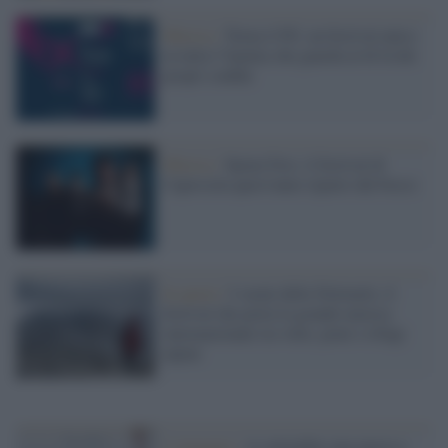
Musica /
Torna il Pif, un festival unico
in tutta l’Irpinia che guarda al di là dei
propri confini
Musica /
Sponz Fest, il festival di
Capossela quest'anno riparte dal bosco
In quota /
I suoni delle Dolomiti, il
festival che porta la grande musica
internazionale tra vette, prati e rifugi
alpini
L'omaggio /
A settembre una nuova e