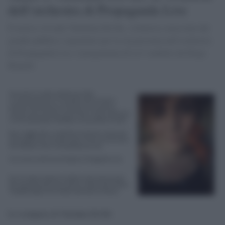
dell’orchestra di Propaganda Live
È morta a 44 anni Valentina Del Re, violinista conosciuta dal
grande pubblico soprattutto per la sua presenza nell’orchestra
di Propaganda Live, il programma di La7 condotto da Diego
Bianchi.
La scomparsa di Valentina Del Re