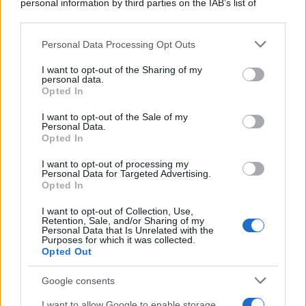
personal information by third parties on the IAB’s list of
downstream participants.
Personal Data Processing Opt Outs
This information may also be disclosed by us to third parties
Il medagliere /
Europei di nuoto: Pellecani guida una super
on the IAB’s List of Downstream Participants that may further
I want to opt-out of the Sharing of my
Italia
disclose it to other third parties.
personal data.
Opted In
Please note that this website/app uses one or more Google
services and may gather and store information including but
I want to opt-out of the Sale of my
Personal Data.
not limited to your visit or usage behaviour. You may click to
Opted In
grant or deny consent to Google and its third-party tags to
use your data for below specified purposes in below Google
I want to opt-out of processing my
consent section.
Personal Data for Targeted Advertising.
Opted In
I want to opt-out of Collection, Use,
Retention, Sale, and/or Sharing of my
Personal Data that Is Unrelated with the
Purposes for which it was collected.
Opted Out
Syndication
Culture
Google consents
Salute
Globalist
I want to allow Google to enable storage