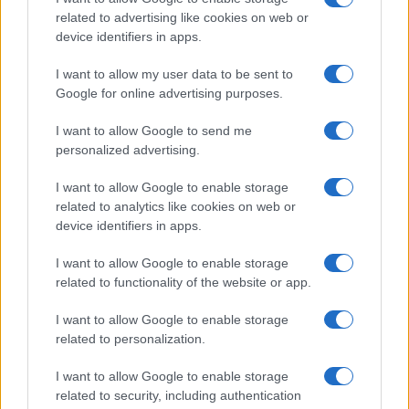
related to advertising like cookies on web or
Megachip
Globalscience
device identifiers in apps.
GiULia
Globalsport
I want to allow my user data to be sent to
Google for online advertising purposes.
Prima Pagina
I want to allow Google to send me
personalized advertising.
Giornale dello
Chi siamo
I want to allow Google to enable storage
Spettacolo
related to analytics like cookies on web or
Contributors
device identifiers in apps.
Wondernet
Facebook
I want to allow Google to enable storage
Giuliana Sgrena
related to functionality of the website or app.
Twitter
I want to allow Google to enable storage
Google News
related to personalization.
Mastodon
I want to allow Google to enable storage
related to security, including authentication
Cookie Policy