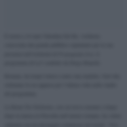
È morta a 44 anni Valentina Del Re, violinista
conosciuta dal grande pubblico soprattutto per la sua
Propaganda Live
presenza nell’orchestra di
, il
programma di La7 condotto da Diego Bianchi.
Romana, da tempo lottava contro una malattia. Solo due
settimane fa era apparsa per l’ultima volta nello studio
del programma.
La Roma Tre Orchestra, con cui aveva suonato a lungo
dopo la laurea in Filosofia nell’ateneo romano, ha voluto
“Non
salutarla con un messaggio commosso sui social: