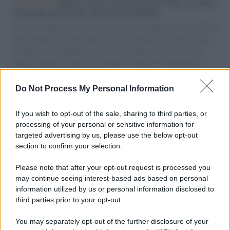
L'intervista /
Marco Croatti e la Flottilla per Gaza: le nostre
vele gonfie grazie alla sollevazione popolare
Il Senatore M5S racconta la sua esperienza sulle barche cariche di
aiuti umanitari assalite dall'esercito israeliano. Una guerra atroce,
il tentativo di disumanizzazione delle vittime, il servilismo del
governo italiano e degli altri europei, il ritorno al colonialismo.
L'importanza dei movimenti.
Do Not Process My Personal Information
Tel Aviv /
La “vittoria totale” di Israele significa una guerra
senza fine
If you wish to opt-out of the sale, sharing to third parties, or
processing of your personal or sensitive information for
targeted advertising by us, please use the below opt-out
section to confirm your selection.
Vangelo /
La vita si intreccia con le paure come il giorno
succede alla notte
Please note that after your opt-out request is processed you
may continue seeing interest-based ads based on personal
information utilized by us or personal information disclosed to
third parties prior to your opt-out.
La scoperta /
Oplontis, le vittime dell’eruzione del Vesuvio
You may separately opt-out of the further disclosure of your
furono più numerose del previsto