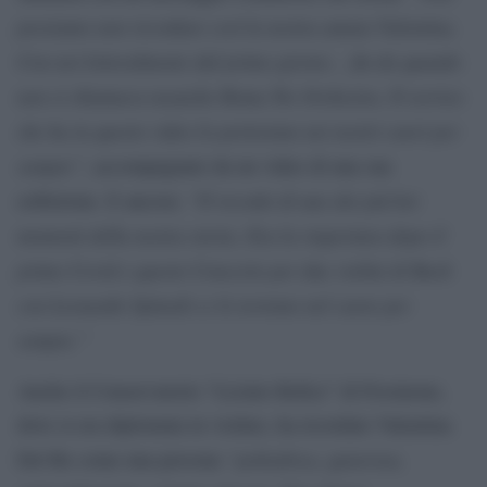
possiamo non ricordare così la nostra amata Valentina.
Con noi letteralmente dal primo giorno… fin da quando
non si chiamava neanche Roma Tre Orchestra. Il sorriso
che ha in questo video lo porteremo nei nostri cuori per
sempre”
, accompagnato da un video di una sua
“Il ricordo di uno dei più bei
esibizione. E ancora:
momenti della nostra storia. Era la riapertura dopo il
primo Covid e questo Concerto per due violini di Bach
con Leonardo Spinedi ce lo terremo nel cuore per
sempre.”
Anche il Conservatorio “Licinio Refice” di Frosinone,
dove si era diplomata in violino, ha ricordato Valentina
“poliedrica, generosa,
Del Re come una persona