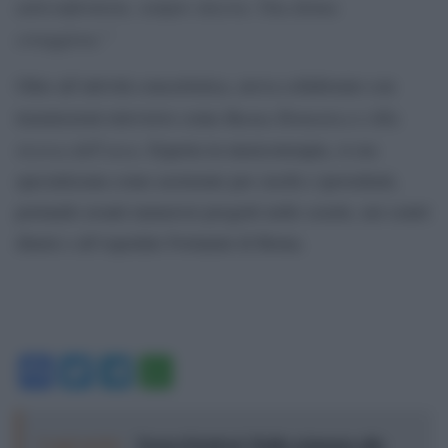
anticonformista, sempre sincera. Una donna
coraggiosa.”
Oltre all’attività concertistica, aveva collaborato con
Buona Domenica
Alla
trasmissioni televisive come
e
ricerca dell’arca
. Esperta in musicoterapia, si era
specializzata come assistente per ciechi e ipovedenti,
portando avanti numerosi progetti nelle scuole, nei centri
diurni e all’ospedale Forlanini di Roma.
Facebook
Twitter
Telegram
WhatsApp
Leggi anche:
Torna il festival “Dallo sciamano allo