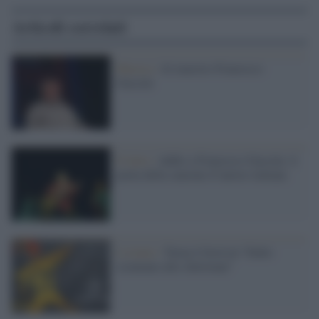
Articoli correlati
Musica /
Al maestro Francesco
Guccini
Il lutto /
Addio a Francesco Guccini, il
poeta della canzone d’autore italiana
L'evento /
Torna il festival “Dallo
sciamano allo showman”