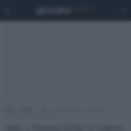
Home
>
Cultura
>
Addio a Valentina Del Re, la violinista
dell’orchestra di Propaganda Live
Addio a Valentina Del Re, la violinista