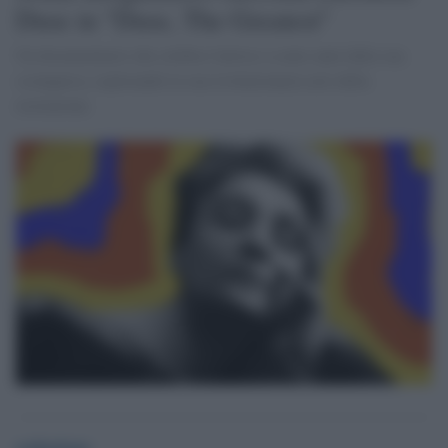
Duse in "Duse, The Greatest"
Un documentario che celebra l'attrice a cento anni dalla sua
scomparsa, esplorando la sua rivoluzionaria arte della
recitazione.
redazione