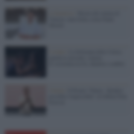
La kermesse /
Mostra del cinema di
Venezia: tanta Italia, torna Nanni
Moretti
L'evento /
La Settimana della Critica
guarda al presente: cinema
di resistenza tra IA, identità e conflitti
Cinema /
Il Premio "Futura - Rendere
possibile l'impossibile" al Giffoni Film
Festival