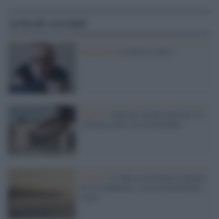
Articoli correlati
Il progetto /
L’amore a teatro
Cinema /
Terre di Cinema edizione 15:
a Siracusa dal 2 al 20 settembre
Cinema /
L’Odissea di Nolan fa parlare
di sé e infiamma i social di polemiche
sterili