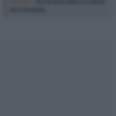
Leggi anche:
Terre di Cinema edizione 15: a Siracusa
dal 2 al 20 settembre