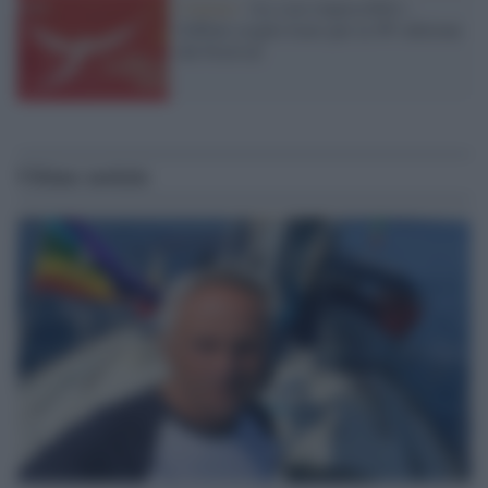
Cinema /
«Le cose impossibili»:
Giffoni sceglie Icaro per la 56ª edizione
del Festival
Ultime notizie