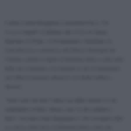
Duse, The
L’attrice Sonia Bergamasco presenterà
Greatest
lunedì 10 febbraio alle 20:30 al Cinema
Massimo di Torino. Il documentario, distribuito da
Cinecittà Luce e promosso dal Museo Nazionale del
Cinema, celebra la figura di Eleonora Duse a cento anni
dalla sua scomparsa, raccontando la sua rivoluzionaria
arte della recitazione attraverso un ritratto intimo e
discreto.
“Sono certa che fare l’attrice mi abbia salvato la vita,
rendendola vivibile, intensa, mia. E che continui a
farlo”, racconta Sonia Bergamasco, che con questo film
si è messa sulle tracce di Eleonora Duse come una