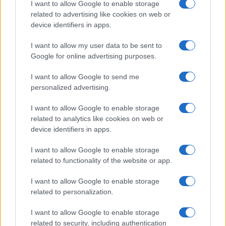
Salute
Globalist
I want to allow Google to enable storage
related to advertising like cookies on web or
Megachip
Globalscience
device identifiers in apps.
GiULia
Globalsport
I want to allow my user data to be sent to
Google for online advertising purposes.
Prima Pagina
I want to allow Google to send me
personalized advertising.
Giornale dello
Chi siamo
I want to allow Google to enable storage
Spettacolo
related to analytics like cookies on web or
Contributors
device identifiers in apps.
Wondernet
Facebook
I want to allow Google to enable storage
Giuliana Sgrena
related to functionality of the website or app.
Twitter
I want to allow Google to enable storage
Google News
related to personalization.
Mastodon
I want to allow Google to enable storage
related to security, including authentication