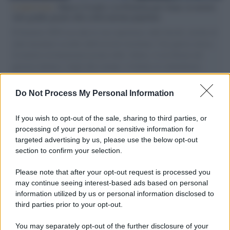
L'intervista /
Marco Croatti e la Flottilla per Gaza: le nostre
vele gonfie grazie alla sollevazione popolare
Il Senatore M5S racconta la sua esperienza sulle barche cariche di
aiuti umanitari assalite dall'esercito israeliano. Una guerra atroce,
il tentativo di disumanizzazione delle vittime, il servilismo del
governo italiano e degli altri europei, il ritorno al colonialismo.
L'importanza dei movimenti.
Do Not Process My Personal Information
Tel Aviv /
La “vittoria totale” di Israele significa una guerra
senza fine
If you wish to opt-out of the sale, sharing to third parties, or
processing of your personal or sensitive information for
targeted advertising by us, please use the below opt-out
section to confirm your selection.
Vangelo /
La vita si intreccia con le paure come il giorno
succede alla notte
Please note that after your opt-out request is processed you
may continue seeing interest-based ads based on personal
information utilized by us or personal information disclosed to
third parties prior to your opt-out.
La scoperta /
Oplontis, le vittime dell’eruzione del Vesuvio
You may separately opt-out of the further disclosure of your