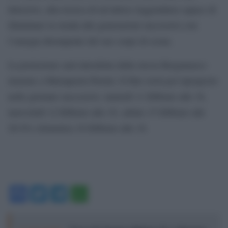
detective, alla ricerca di un’attrice leggendaria capace di
illuminare la strada alle generazioni successive con
l’energia dirompente del suo corpo di scena.
La proiezione sarà introdotta dalla stessa Bergamasco
insieme a Mariapaola Pierini. Il film verrà poi riproposto
nelle giornate successive: martedì 11 febbraio alle 16,
mercoledì 12 febbraio alle 18, sabato 15 febbraio alle
20:30 e domenica 16 febbraio alle 18.
Facebook
Twitter
Telegram
WhatsApp