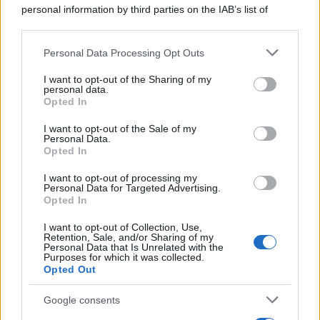
furono più numerose del previsto
personal information by third parties on the IAB’s list of
downstream participants.
Personal Data Processing Opt Outs
This information may also be disclosed by us to third parties
Il medagliere /
Europei di nuoto: Pellecani guida una super
on the IAB’s List of Downstream Participants that may further
I want to opt-out of the Sharing of my
Italia
disclose it to other third parties.
personal data.
Opted In
Please note that this website/app uses one or more Google
services and may gather and store information including but
I want to opt-out of the Sale of my
Personal Data.
not limited to your visit or usage behaviour. You may click to
Opted In
grant or deny consent to Google and its third-party tags to
use your data for below specified purposes in below Google
I want to opt-out of processing my
consent section.
Personal Data for Targeted Advertising.
Opted In
I want to opt-out of Collection, Use,
Retention, Sale, and/or Sharing of my
Personal Data that Is Unrelated with the
Purposes for which it was collected.
Opted Out
Syndication
Culture
Google consents