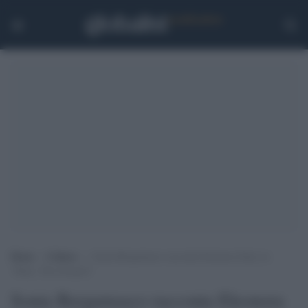
Home
>
Cultura
>
Sonia Bergamasco racconta Eleonora Duse in
“Duse, The Greatest”
Sonia Bergamasco racconta Eleonora