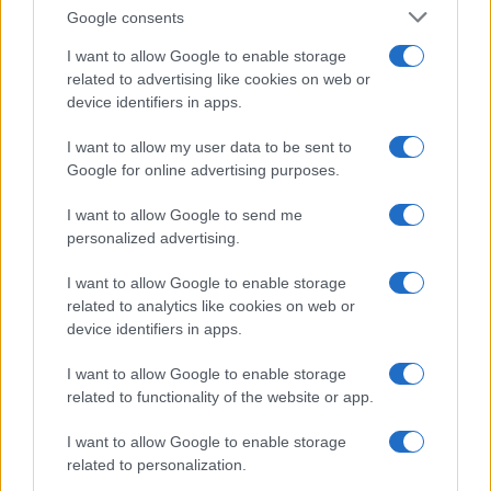
Syndication
Culture
Google consents
Salute
Globalist
I want to allow Google to enable storage
related to advertising like cookies on web or
Megachip
Globalscience
device identifiers in apps.
GiULia
Globalsport
I want to allow my user data to be sent to
Google for online advertising purposes.
Prima Pagina
I want to allow Google to send me
personalized advertising.
Giornale dello
Chi siamo
I want to allow Google to enable storage
Spettacolo
related to analytics like cookies on web or
Contributors
device identifiers in apps.
Wondernet
Facebook
I want to allow Google to enable storage
Giuliana Sgrena
related to functionality of the website or app.
Twitter
I want to allow Google to enable storage
Google News
related to personalization.