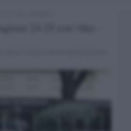
e 24-25 con ‘Aka – Also Known as’
stagione 24-25 con 'Aka -
 e figliastri”, il teatro di Rifredi conferma l'inizio della