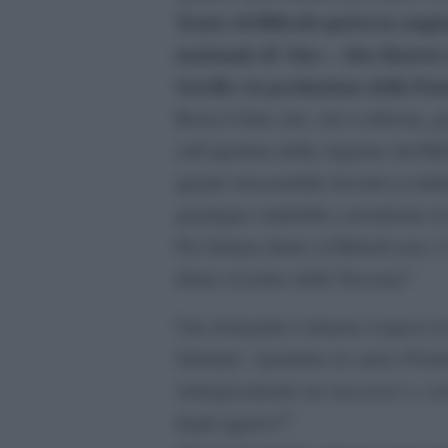
Teatro di Rifredi aprirà la stag
nazionale di ‘Aka – Also Known a
Savelli e la produzione della Fo
Resta il fatto che, chi si abbona, 
sull’apertura della stagione del Rif
quanto trascurabile davanti ai mil
guadagno andrebbe considerato in
Per fortuna dietro al Rifredi non 
dietro al teatro della Toscana?
Una domanda è rimasta sospesa in
Sabatini: “prendere in carico Pont
strategicamente un successo o, co
degli aggravi?”