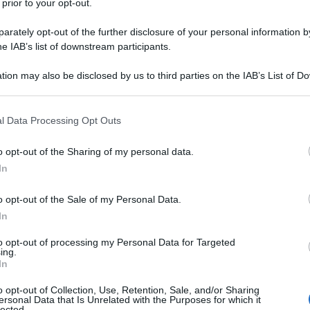
 prior to your opt-out.
 e le loro interpretazioni, a tratti curiose, delle
rately opt-out of the further disclosure of your personal information by
potizzare che Savelli e Mordini abbiano accettato
he IAB’s list of downstream participants.
 una famiglia allargata come quella che vede
tion may also be disclosed by us to third parties on the IAB’s List of 
eatro di Rifredi
ed Era di Pontedera per il
 that may further disclose it to other third parties.
Ulti
mbre. Triennio durante il quale, magari, hanno
 that this website/app uses one or more Google services and may gath
l Data Processing Opt Outs
including but not limited to your visit or usage behaviour. You may click 
 a questo meraviglioso progetto. E, quando è
 to Google and its third-party tags to use your data for below specifi
o opt-out of the Sharing of my personal data.
eatro e non d’azienda pubblica, di restare anche
ogle consent section.
In
ccettato.
o opt-out of the Sale of my Personal Data.
a della
Fondazione Teatro della Toscana
, la
In
ato a sé le deleghe in attesa della nomina del
to opt-out of processing my Personal Data for Targeted
 mancante per chiudere l’esercizio 2024 si trova.
ing.
L'int
In
ercherà di imputare i costi alle singole strutture;
Gaza:
solle
o opt-out of Collection, Use, Retention, Sale, and/or Sharing
 dei costi per singola struttura, che dovrebbe
ersonal Data that Is Unrelated with the Purposes for which it
lected.