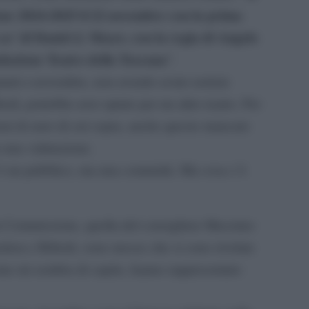
ione 2024-2025 il 22 novembre con la prima
s’ di Daniel J. Meyer, con la regia di Angelo
ndazione Teatro della Toscana
”.
giunti a novembre, non avendo avuto notizie
redi, potrebbe aver optato per un altro teatro. Per
ioni di euro di cui sopra, anche questo mancato
 una valutazione.
c’è un pubblico, ma una comunità. Ma cosa c’è
 Commissione, quella del consigliere Massimo
edera e Rifredi, sono mosse che si sono rivelate
me mi sembra di capire, hanno rappresentato