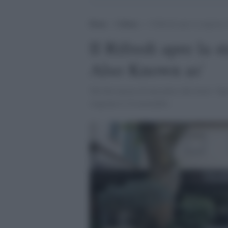
Home
>
Cultura
>
Il Rifredi apre la stagion
Il Rifredi apre la 
Also Known as'
Nel bel mezzo di una pièce dal titolo “figli
stagione il 22 novembre