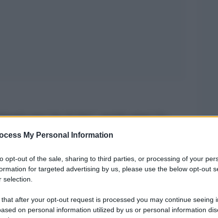
Lo
rimonio non s’ha da fare”, perché ormai “
sindaca di
n discussione
”. Lo ha detto la
ocess My Personal Information
eatro della Toscana, Sara Funaro
dopo la
to opt-out of the sale, sharing to third parties, or processing of your per
 Teatro della Toscana.
formation for targeted advertising by us, please use the below opt-out s
 selection.
Giancarlo
ifficile prevedere che gli ideali di
 that after your opt-out request is processed you may continue seeing i
ini innamorati del teatro, per i quali il Rifredi è
ased on personal information utilized by us or personal information dis
coltà a destreggiarsi nel mondo dei teatri