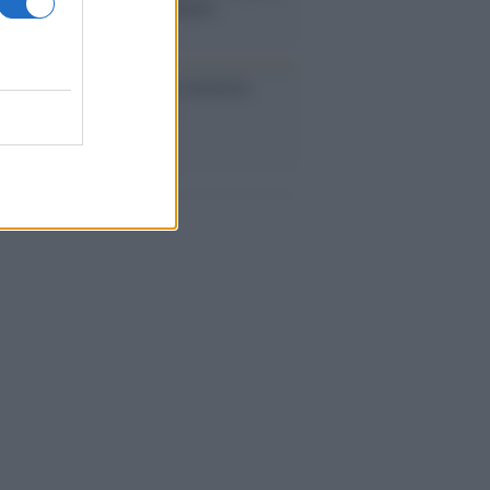
abat e trama contro la Spagna
ta /
L'8 agosto, quando la memoria
bbe insegnarci qualcosa