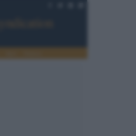
Sport
Tendenze