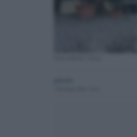
Teatro di Rifredi - Firenze
globalist
5 Novembre 2024 - 01.01