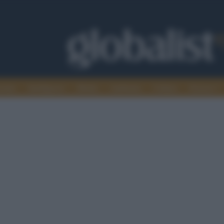
omia
Intelligence
Media
Ambiente
Cultura
Scienza