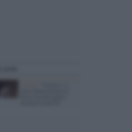
i anche
L'album /
"Timeless", il
nuovo album postumo di
Prince racconta quattro
decenni di creatività