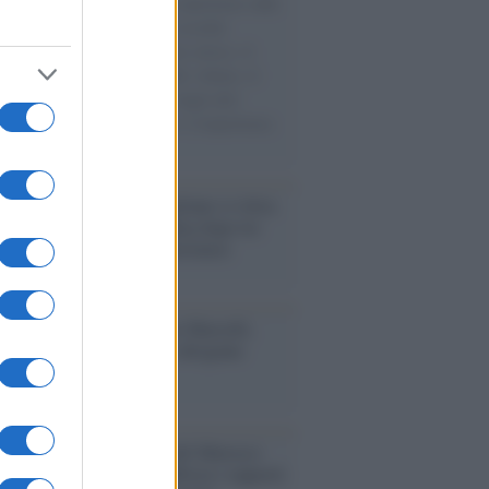
natore M5S racconta la sua esperienza sulle
e cariche di aiuti umanitari assalite
sercito israeliano. Una guerra atroce, il
ivo di disumanizzazione delle vittime, il
ismo del governo italiano e degli altri
ei, il ritorno al colonialismo. L'importanza
ovimenti.
iordania /
L’esercito israeliano si ritira
ampo profughi di Qalandiya dopo tre
i di violenze contro i palestinesi
nalismo /
Addio a Stefano Marcelli,
na della Rai di Firenze e dirigente
Usigrai
enario /
Ceuta, l’ombra del Marocco
assalto mentre Trump rafforza i rapporti