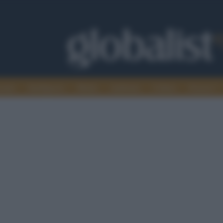
omia
Intelligence
Media
Ambiente
Cultura
Scienza