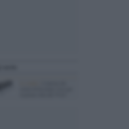
i anche
Lo studio /
L'interno del
rotolo di Ercolano visto per
la prima volta dal 79 d.C