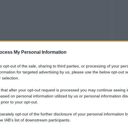
ocess My Personal Information
to opt-out of the sale, sharing to third parties, or processing of your per
Manoscritto di Voynich
 al mondo”, il
, trova
formation for targeted advertising by us, please use the below opt-out s
 selection.
Eleonora Matarrese
icerche condotte da
.
o del XV secolo, rimasto indecifrato per seicento
 that after your opt-out request is processed you may continue seeing i
ased on personal information utilized by us or personal information dis
 Yale, si intreccia con il Museo Carnico delle
 prior to your opt-out.
Tolmezzo.
rately opt-out of the further disclosure of your personal information by
he IAB’s list of downstream participants.
rese – filologa, etnobotanica, scrittrice e