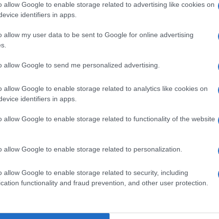
barch
 1912, contiene quattro trattati: un erbario, un
o allow Google to enable storage related to advertising like cookies on
dall'e
evice identifiers in apps.
aulica e uno agronomico. All’interno del
tentat
servil
o allow my user data to be sent to Google for online advertising
el rettore dell’Università di Praga per
europ
s.
 decifrarlo, ma nessuno ci riuscì, e il libro fu
dei m
to allow Google to send me personalized advertising.
niversità di Yale.
Musi
o allow Google to enable storage related to analytics like cookies on
rrese, è stato possibile identificare la data, il
evice identifiers in apps.
dell’opera: un dialetto medio-alto tedesco di
o allow Google to enable storage related to functionality of the website
a scoperta, ha giocato un ruolo cruciale,
Il ri
he e iconografiche con il manoscritto. Inoltre, un
"Cron
o allow Google to enable storage related to personalization.
arnico, raffigurante Tolmezzo nel XV secolo,
che s
nto, mostrando figure simili a quelle del
o allow Google to enable storage related to security, including
cation functionality and fraud prevention, and other user protection.
Lo st
anche
così lo h definito Aurelia Bubisutti, presidente
dietr