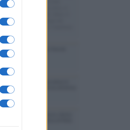
e cariche di aiuti umanitari assalite
sercito israeliano. Una guerra atroce, il
ivo di disumanizzazione delle vittime, il
ismo del governo italiano e degli altri
ei, il ritorno al colonialismo. L'importanza
ovimenti.
ca /
Al maestro Francesco Guccini
cordo /
Quando Guccini raccontava le
ache epafaniche": l'intervista all'artista
i definiva un 'narratore'
udio /
Disinformazione russa e destra:
 la macchina propagandistica di Putin
o la crisi di Ceuta