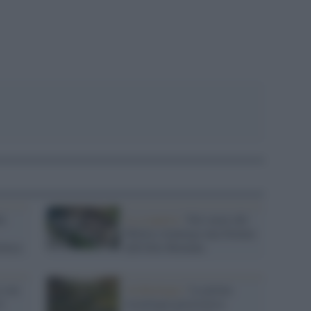
i:
La scoperta /
Nel cuore del
Molise riemerge una Domus
oteca
dell'élite Romana
 con
Archeologia /
La prima
è
tecnologia preistorica