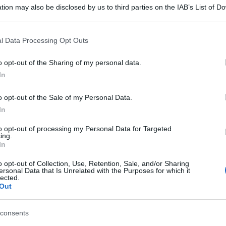
o grazie ad una straordinaria scoperta. Il suo
tion may also be disclosed by us to third parties on the IAB’s List of 
 that may further disclose it to other third parties.
sul supporto dell’erbario “Gart der Gesundheit”,
 that this website/app uses one or more Google services and may gath
e del Museo Gortani e recentemente restaurato
l Data Processing Opt Outs
including but not limited to your visit or usage behaviour. You may click 
izia.
 to Google and its third-party tags to use your data for below specifi
Ulti
o opt-out of the Sharing of my personal data.
ogle consent section.
In
sso la sala multimediale del Centro Servizi
arrese presenterà i suoi volumi dedicati al
o opt-out of the Sale of my Personal Data.
izione del Festival “Tolmezzo Vie dei Libri”.
In
inistrazione comunale in collaborazione con la
to opt-out of processing my Personal Data for Targeted
ing.
Giulia e Fondazione Pordenonelegge, sarà
In
Gart der
va esposizione dell’erbario “
o opt-out of Collection, Use, Retention, Sale, and/or Sharing
ersonal Data that Is Unrelated with the Purposes for which it
o anche sfogliare digitalmente l’erbario grazie a
lected.
L'int
Out
tato di Trieste.
Gaza:
solle
consents
 così dal mercante di libri rari polacco-lituano
Il Se