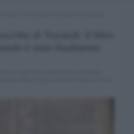
di Voynich: il libro più misterioso al mondo è stato finalmente
scritto di Voynich: il libro
mondo è stato finalmente
 prezioso manoscritto, grazie all'utilizzo dell'erbario
presentato sabato 15 giugno al Festival "Tolmezzo Vie dei