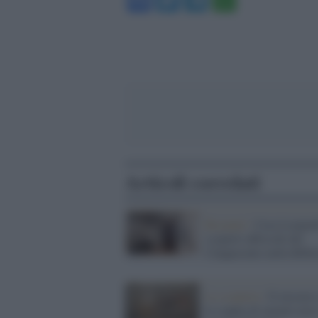
Articoli correlati
Recanati /
Casa Leopard
scoperti affreschi del
Cinquecento nella Bibli
La scoperta /
Il mosaico
la coppia di amanti non 