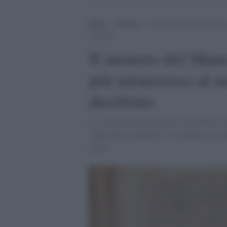
Home
>
Cultura
>
Il mistero del Manoscritto 
decifrato
Il mistero del Mano
più misterioso al 
decifrato
E' stata Eleonora Matarrese a decifrare il
"Gart der Gesundheit". Il risultato sarà 
Libri" .