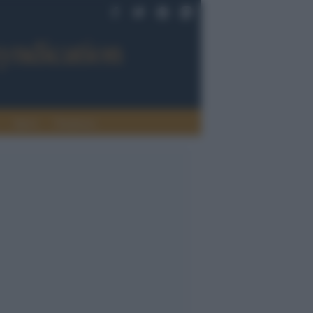
Sport
Tendenze