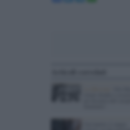
Articoli correlati
La riflessione /
Otto Ma
rituale sbiadito o occas
per discutere dell' arcip
femminile?
Una lametta, il sangue,
l'orrore: no alle mutilaz