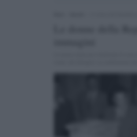
Home
>
Speciali
>
Le donne della Repubblica
Le donne della Rep
immagini
La mostra ripercorre ottant'anni di storia
eventi, alle battaglie e ai cambiamenti ch