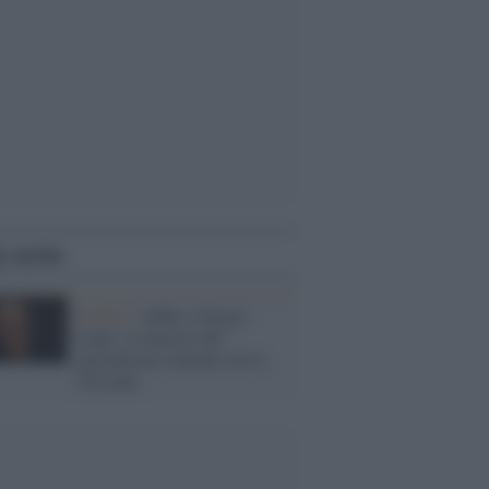
i anche
Il lutto /
Addio a Sergio
Lepri, il maestro del
giornalismo italiano aveva
102 anni