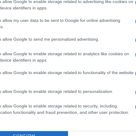
Il Se
o allow Google to enable storage related to advertising like cookies on
barch
evice identifiers in apps.
o le protagoniste: il percorso espositivo mostra
dall'e
anno permesso l’evoluzione dei diritti delle
tentat
o allow my user data to be sent to Google for online advertising
s.
servil
ano spazio le manifestazioni per il divorzio e per
europ
i più recenti contro la violenza di genere. Le
to allow Google to send me personalized advertising.
dei m
lo delle persone, ma anche dei cambiamenti che
o allow Google to enable storage related to analytics like cookies on
Il ri
na.
evice identifiers in apps.
 Silvia Salvatici
o allow Google to enable storage related to functionality of the website
, le immagini restituiscono una
o percorso, mostrando sia i momenti di svolta
L'ann
o allow Google to enable storage related to personalization.
one ha recepito il principio di uguaglianza
Laure
profondire questi passaggi, il percorso sarà
o allow Google to enable storage related to security, including
cati ai principali cambiamenti normativi, dal
cation functionality and fraud prevention, and other user protection.
d’onore fino alle più recenti misure contro la
Il ri
Gucc