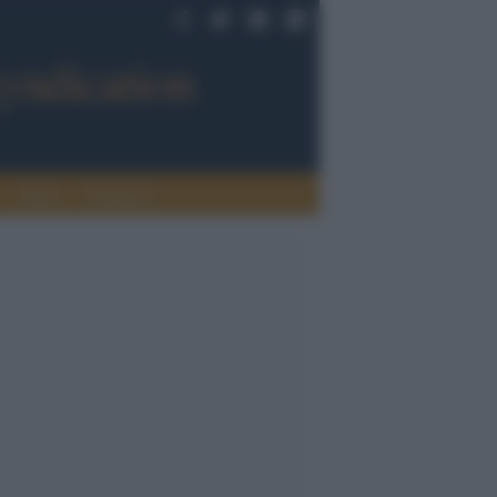
Sport
Tendenze