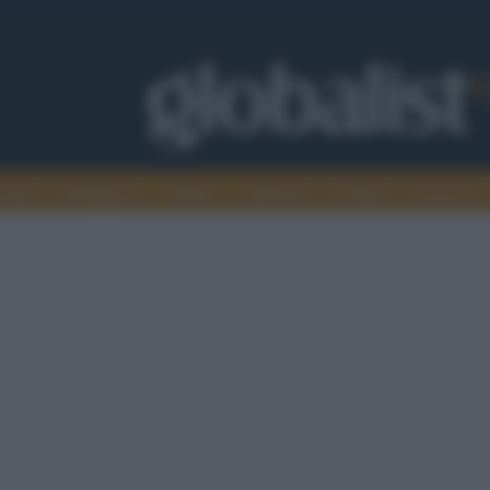
omia
Intelligence
Media
Ambiente
Cultura
Scienza