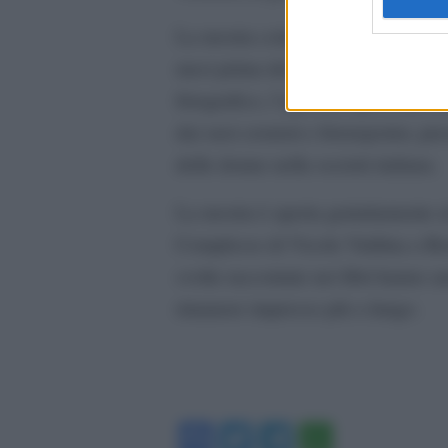
La mostra coincide inoltre con l’o
mesi prima del referendum del 2 gi
fotografico, l’agenzia ripercorre c
dai suoi cronisti e fotoreporter, p
delle donne nella società italiana.
La mostra è aperta gratuitamente a
Complesso di Vicolo Valdina a Rom
svolte raccontate nei libri hanno a
rimanere impresso più a lungo.
Facebook
Twitter
Telegram
WhatsA