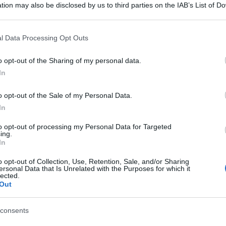
tion may also be disclosed by us to third parties on the IAB’s List of 
a che nel 1965 rifiutò questa soluzione e
 that may further disclose it to other third parties.
dando le aspettative sociali del tempo.
 that this website/app uses one or more Google services and may gath
l Data Processing Opt Outs
including but not limited to your visit or usage behaviour. You may click 
 volti al centro al centro del racconto. Accanto ai
 to Google and its third-party tags to use your data for below specifi
o opt-out of the Sharing of my personal data.
io anche donne meno ricordate dalla memoria
ogle consent section.
Ulti
In
 in comune: tutte loro hanno segnato momenti
o opt-out of the Sale of my Personal Data.
In
mponente dell’Assemblea costituente, compare
to opt-out of processing my Personal Data for Targeted
ing.
nna a ricoprire la carica di ministro, mentre
In
ha Cristoforetti
nello spazio. Figure lontane
o opt-out of Collection, Use, Retention, Sale, and/or Sharing
ersonal Data that Is Unrelated with the Purposes for which it
grafie finiscono per condividere lo stesso spazio
lected.
Out
nistra, un’attrice, un’astronauta. Donne diverse
L'int
Gaza:
er attraversato momenti che hanno lasciato un
solle
consents