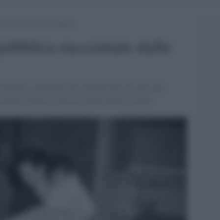
 raccontate dalle immagini
ubblica raccontate dalle
 attraverso immagini che restituiscono un volto agli
e hanno segnato il percorso delle donne in Italia.