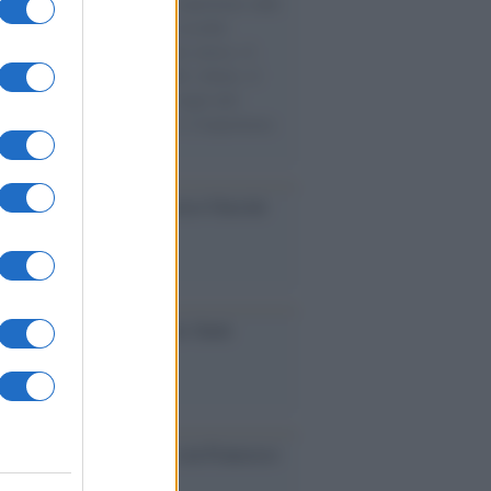
natore M5S racconta la sua esperienza sulle
e cariche di aiuti umanitari assalite
sercito israeliano. Una guerra atroce, il
ivo di disumanizzazione delle vittime, il
ismo del governo italiano e degli altri
ei, il ritorno al colonialismo. L'importanza
ovimenti.
cordo /
Le radici di Francesco Guccini
iversario /
90 anni di Yves Saint
nt, tra moda e scandali
cordo /
Il nostro incontro con Francesco
ini