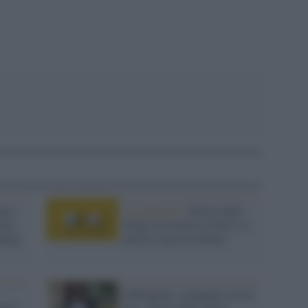
rzo,
La statistica /
Diritti delle
ione
donne in ritardo in Italia: la
elago
parità è ancora lontana
Suffragette, campagna social
ioni
per i diritti delle donne