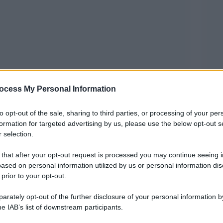
ttraverso date, leggi e avvenimenti. Più
ocess My Personal Information
 persone che il cambiamento lo hanno vissuto e
e donne della Repubblica
” sceglie questa
to opt-out of the sale, sharing to third parties, or processing of your per
formation for targeted advertising by us, please use the below opt-out s
onache ANSA diventano una galleria di immagini
 selection.
dalle prime elettrici del 1946 fino alle
 that after your opt-out request is processed you may continue seeing i
anea.
ased on personal information utilized by us or personal information dis
 prior to your opt-out.
sanno che in Italia esisteva il matrimonio
rately opt-out of the further disclosure of your personal information by
va il reato di violenza carnale nel caso in cui
he IAB’s list of downstream participants.
a in pochi conoscono la storia e il volto di