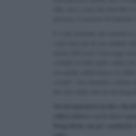
folla, non ci sono mai individui se
presenza. L’esercizio di Gabriele 
C’è una domanda che sottende le su
come intaccate da una malattia del
azione dell’uomo? I paesaggi straor
costruiti secondo quale cultura del
con quelle orribili distese di villet
società? Una domanda continua che
del calco della città che lui fotogra
Nel documentario lei dice:
Basil
edificio famoso con lo stesso sgu
fotografarla, ma per cambiarla.
città?