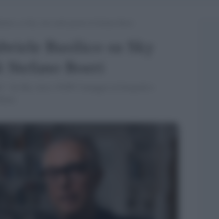
asilico su Sky Arte nelle parole di Stefano Boeri
abriele Basilico su Sky
i Stefano Boeri
ndo”. Su Sky Arte e NOW l'omaggio al fotografo e
Boeri