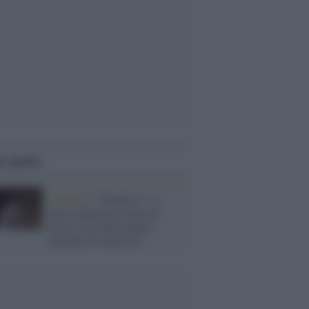
i anche
L'album /
"Timeless", il
nuovo album postumo di
Prince racconta quattro
decenni di creatività