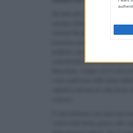
authenti
Ho detto più volte che tra trent’anni
europea della seconda metà del ‘900,
Gabriele Basilico. La sua opera è 
posizione geografica, storia, dime
politiche, ma legati dallo sguardo 
settentrionale della Francia, Beir
Barcellona, sempre con lo stesso ti
come esplosione delle forme tridim
superficie diventa di colpo liscia,
concava.
È stato fantastico nel saper raccon
varietà delle forme genera sullo sp
della presenza umana, che è ovunq