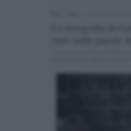
Home
>
Cultura
>
La fotografia di Gabriele B
La fotografia di G
Arte nelle parole d
“Gabriele Basilico. L’infinito è là in fo
architetto milanese. Intervista a Stefano 