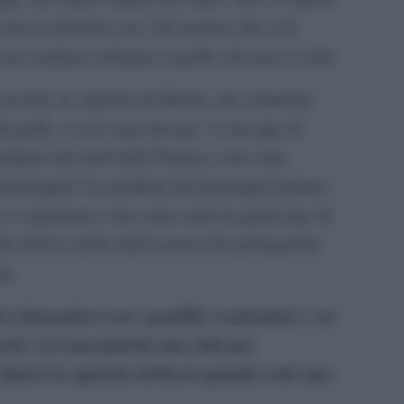
 non in rarissimi casi. Un’assenza che si fa
è un continuo richiamo a quello che non si vede.
e foto: le superfici di Beirut, che sembrano
la pelle, a cosa sono dovute? A che tipo di
dinari del nord della Francia, sono stati
 paesaggio? Le periferie del paesaggio italiano
te o capannoni, sono stati creati da quale tipo di
 deriva anche dall’assenza dei protagonisti
fa.
ico fotografava uno squallido condominio e un
. Lei non guarda una città per
ardo
 Qual è lo sguardo di Boeri quando vede una