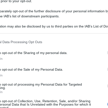
 prior to your opt-out.
Stefano Boeri,
che gli sono state vicine come
rately opt-out of the further disclosure of your personal information by
Toni Thorimbert, la storica della fotografia
he IAB’s list of downstream participants.
s Gitai, la photo editor Giovanna Calvenzi
,
tion may also be disclosed by us to third parties on the IAB’s List of 
 that may further disclose it to other third parties.
Ulti
 that this website/app uses one or more Google services and may gath
tografia italiana, per Basilico “La città vera, la
l Data Processing Opt Outs
including but not limited to your visit or usage behaviour. You may click 
esta mescolanza tra eccellenza e mediocrità, tra
 to Google and its third-party tags to use your data for below specifi
o opt-out of the Sharing of my personal data.
ogle consent section.
In
mentario è
Stefano Boeri
. Architetto di fama
o opt-out of the Sale of my Personal Data.
In
dell’architettura, è l’ideatore del Bosco
cieli più iconici al mondo.
to opt-out of processing my Personal Data for Targeted
ing.
L'int
In
i
, due architetti diversi con una passione in
Gaza:
solle
o opt-out of Collection, Use, Retention, Sale, and/or Sharing
i. Basilico che li osserva con la sua reflex e
ersonal Data that Is Unrelated with the Purposes for which it
lected.