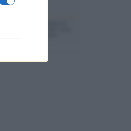
anca /
Caso Mps: i pm milanesi ora
ono vederci chiaro sulle “chat” tra un
ente del Mef e alcuni ministri