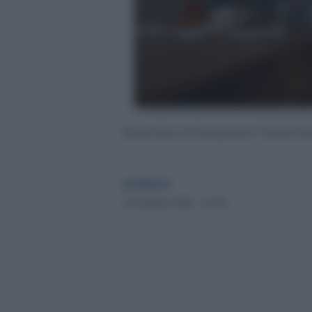
Stefano Boeri nel documentario "Gabriele Basil
publisher
10 Febbraio 2024 - 14.40