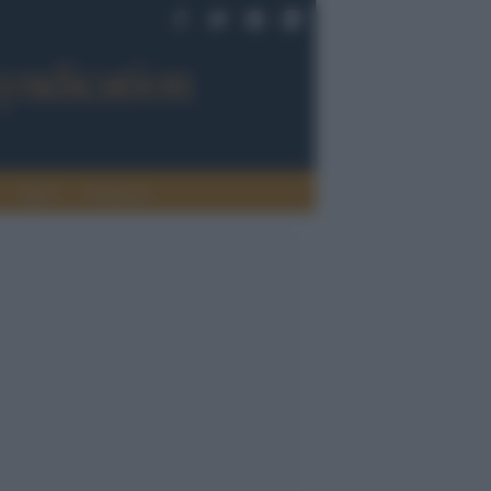
Sport
Tendenze