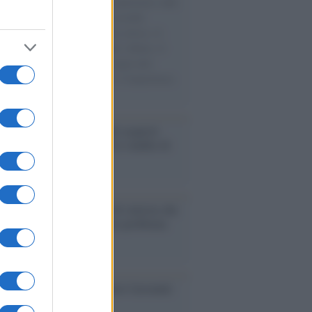
natore M5S racconta la sua esperienza sulle
e cariche di aiuti umanitari assalite
sercito israeliano. Una guerra atroce, il
ivo di disumanizzazione delle vittime, il
ismo del governo italiano e degli altri
ei, il ritorno al colonialismo. L'importanza
ovimenti.
enze /
Sale il numero degli acquisti
e in Europa e aumentano le vendite di
oli second hand
Un partito progressista e di sinistra che
acca sul riarmo ha un serio problema
so /
Trump ha quasi esaurito l'arsenale
ma il tycoon smentisce