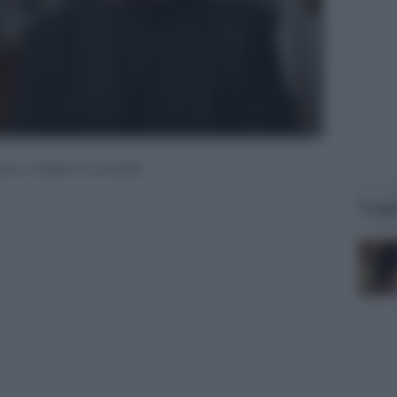
e. L'infinito è là in fondo"
Legg