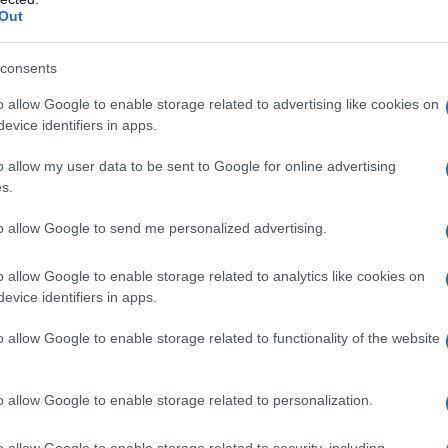
Il Se
legame tra uomo e natura a lungo dimenticato.
Out
barch
dall'e
r Stefano Boeri?
tentat
consents
servil
o allow Google to enable storage related to advertising like cookies on
o dell’infinita variazione delle forme urbane.
europ
evice identifiers in apps.
dei m
a: non importa che fossero nobili, ordinarie o
o allow my user data to be sent to Google for online advertising
uesta continua rapsodia delle forme urbane, per
Tend
s.
, ma è un continuo sovrapporsi di volumi, di
onlin
artic
to allow Google to send me personalized advertising.
 paesaggi diversi. Gabriele sapeva cogliere la
un rapporto non da semplice fotografo, ma da
o allow Google to enable storage related to analytics like cookies on
evice identifiers in apps.
Pd /
. Coglieva, delle città, questo mondo fatto anche
si sp
 di centri che stanno nelle periferie. In questo
o allow Google to enable storage related to functionality of the website
ta sua passione per l’universo urbano.
o allow Google to enable storage related to personalization.
rbanista. A 11 anni dalla morte, possiamo
Il ca
Usa, 
o allow Google to enable storage related to security, including