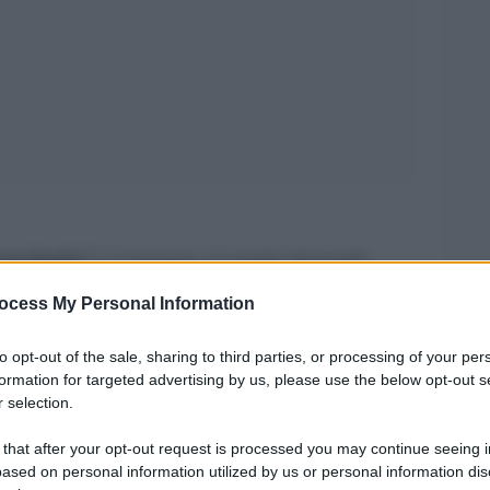
à in fondo”
è l’omaggio al grande fotografo,
In prima visione su
eci anni dalla sua morte.
ocess My Personal Information
le 21.15 e in streaming su NOW
, il
to opt-out of the sale, sharing to third parties, or processing of your per
incipali della carriera di Basilico, dalle prime
formation for targeted advertising by us, please use the below opt-out s
ù, ai Ritratti di Fabbriche della fine degli anni
 selection.
lle grandi Metropoli degli anni 2000.
 that after your opt-out request is processed you may continue seeing i
ased on personal information utilized by us or personal information dis
nale e umano di Gabriele Basilico, voci di spicco