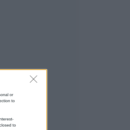
sonal or
ection to
nterest-
closed to