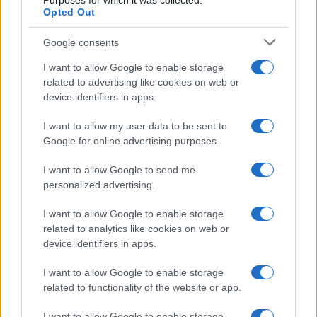
Purposes for which it was collected.
Opted Out
Syndication
Culture
Google consents
Salute
Globalist
I want to allow Google to enable storage
related to advertising like cookies on web or
Megachip
Globalscience
device identifiers in apps.
GiULia
Globalsport
I want to allow my user data to be sent to
Google for online advertising purposes.
Prima Pagina
I want to allow Google to send me
personalized advertising.
Giornale dello
Chi siamo
I want to allow Google to enable storage
Spettacolo
related to analytics like cookies on web or
Contributors
device identifiers in apps.
Wondernet
Facebook
I want to allow Google to enable storage
Giuliana Sgrena
related to functionality of the website or app.
Twitter
I want to allow Google to enable storage