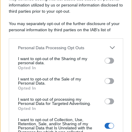
information utilized by us or personal information disclosed to
third parties prior to your opt-out.
Il medagliere /
Europei di nuoto: Pellecani guida una super
You may separately opt-out of the further disclosure of your
Italia
personal information by third parties on the IAB’s list of
downstream participants.
Personal Data Processing Opt Outs
This information may also be disclosed by us to third parties
Il centenario /
A L'Aquila arriva la mostra "TITO, 100 anni
on the IAB’s List of Downstream Participants that may further
I want to opt-out of the Sharing of my
attraverso la forma"
disclose it to other third parties.
personal data.
Opted In
Please note that this website/app uses one or more Google
services and may gather and store information including but
I want to opt-out of the Sale of my
Personal Data.
not limited to your visit or usage behaviour. You may click to
Opted In
grant or deny consent to Google and its third-party tags to
use your data for below specified purposes in below Google
I want to opt-out of processing my
consent section.
Personal Data for Targeted Advertising.
Opted In
I want to opt-out of Collection, Use,
Retention, Sale, and/or Sharing of my
Personal Data that Is Unrelated with the