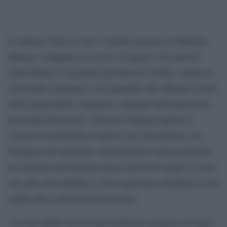
Si intitola “Dare la vita” l’inedito postumo di Michela
Murgia, scomparsa lo scorso 10 agosto, che arriverà
nelle librerie il 9 gennaio per Rizzoli. Il libro, curato da
Alessandro Giammei, è un pamphlet che affronta il tema
della genitorialità e parentela, partendo dall’esperienza
personale dell’autrice. Nel testo Murgia esplora il
concetto di maternità in tutte le sue sfaccettature, sia
biologica che spirituale, interrogandosi sulla possibilità
di costruire una famiglia senza vincoli di sangue. La sua
tesi, più volte ribadita, è che la queerness familiare è una
realtà oltre a una necessità politica.
“La mia anima non ha mai desiderato generare né gente