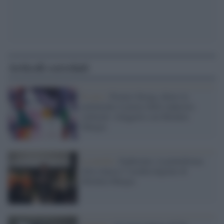
Articoli correlati
Il caso /
Premio Strega, dietro le
polemiche il potere delle industrie
culturali: rileggerle con Michela
Murgia
La novità /
Zephorum: la piattaforma
dove rinasce l’eredità digitale di
Michela Murgia