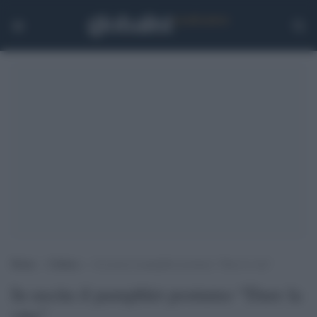
Home
>
Cultura
>
In uscita il pamphlet postumo “Dare la vita”
In uscita il pamphlet postumo “Dare la
vita”