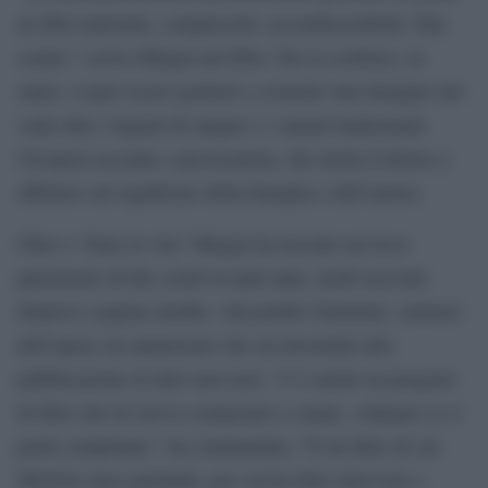
né libri mansueti, compiacenti, accondiscendenti. Fate
casino.” scrive Murgia nel libro. Per la scrittrice, in
sunto, si può essere genitori e costruire una famiglia che
vada oltre i legami di sangue e i canoni tradizionali.
Un’opera toccante e provocatoria, che invita il lettore a
riflettere sul significato della famiglia e dell’amore.
Oltre a “Dare la vita” Murgia ha lasciato un ricco
patrimonio di file scritti in tanti anni, molti racconti
dispersi e pagine inedite. Alessandro Giammei, curatore
dell’opera, ha annunciato che sta lavorando alla
pubblicazione di altri suoi testi. “C’è anche un progetto
di libro che lei aveva cominciato a curare, vediamo se si
potrà completare.” ha commentato, “È un libro di cui
Michela stava parlando, per cui ha fatto interviste e