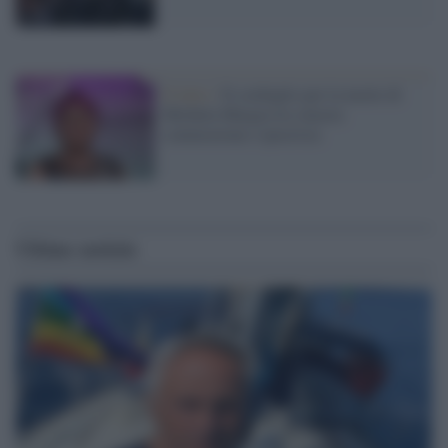
Il lutto /
Il cordoglio per la morte di
Michela Murgia tra sincera
commozione e ipocrisia
Ultime notizie