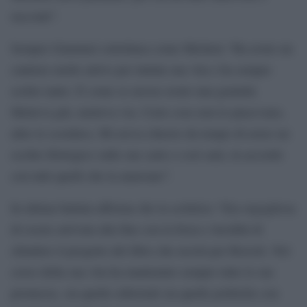
racconti”.
Sempre Giammei sottolinea come Michela “Ha avuto un
cantiere molto attivo per tuttala sua vita e ha sempre
scritto tanto. È come se avesse avuto una gratuità.
Metteva giù, metteva via. Certe cose non le piacevano,
altre le scordava. Mi aveva chiesto da tempo di avere un
occhio filologico sulle sue carte e così sarà, in accordo
con tutti quelli che la amavano”.
In ultima battuta afferma che la scrittrice “Era orgogliosa
di essere arrivata alla fine con la forza e lucidità di
chiudere il progetto del libro che uscirà per Rizzoli. Nel
corso della sua vita ha mantenuto sempre tutte le sue
promesse, sia quelle editoriali sia quelle politiche con