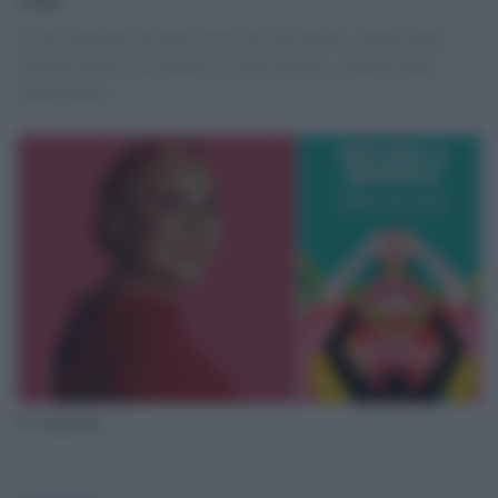
Il testo affronta un tema assai caro all’autrice, quello della
famiglia queer e di quanto vi ruota attorno, a partire dalla
genitorialità.
La copertina