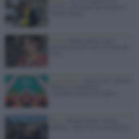
Cinema /
Al via le riprese di Tre
Ciotole, il film tratto dal romanzo di
Michela Murgia
Torino /
Michela Murgia, tanta
partecipazione all’evento al Salone del
Libro
La recensione /
"Dare la vita", Michela
Murgia e il manuale per
l’autodeterminazione da leggere
Roma /
Michela Murgia: lacrime,
applausi e 'Bella Ciao' ai suoi funerali