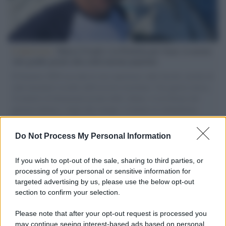
L'intervista /
Marco Croatti e la Flottilla per Gaza: le nostre
vele gonfie grazie alla sollevazione popolare
Il Senatore M5S racconta la sua esperienza sulle barche cariche di
aiuti umanitari assalite dall'esercito israeliano. Una guerra atroce,
il tentativo di disumanizzazione delle vittime, il servilismo del
governo italiano e degli altri europei, il ritorno al colonialismo.
L'importanza dei movimenti.
Do Not Process My Personal Information
Vangelo /
La vita si intreccia con le paure come il giorno
succede alla notte
If you wish to opt-out of the sale, sharing to third parties, or
processing of your personal or sensitive information for
targeted advertising by us, please use the below opt-out
section to confirm your selection.
La scoperta /
Oplontis, le vittime dell’eruzione del Vesuvio
furono più numerose del previsto
Please note that after your opt-out request is processed you
may continue seeing interest-based ads based on personal