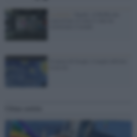
La mostra /
Signals: al MoMa una
esposizione su come il video ha
trasformato il mondo
Il museo di Google, il meglio dell'arte
in un clic
Ultime notizie