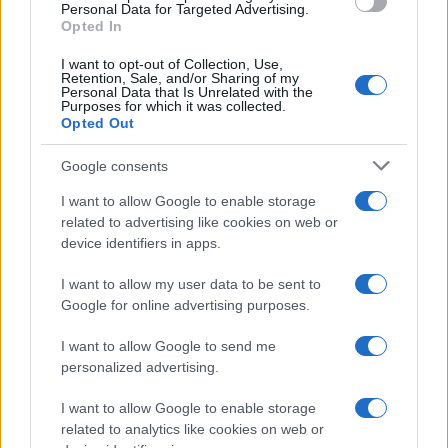
consent section.
Personal Data for Targeted Advertising.
Opted In
I want to opt-out of Collection, Use,
Retention, Sale, and/or Sharing of my
Personal Data that Is Unrelated with the
Purposes for which it was collected.
Opted Out
Syndication
Culture
Google consents
Salute
Globalist
I want to allow Google to enable storage
related to advertising like cookies on web or
Megachip
Globalscience
device identifiers in apps.
GiULia
Globalsport
I want to allow my user data to be sent to
Google for online advertising purposes.
Prima Pagina
I want to allow Google to send me
personalized advertising.
Giornale dello
Chi siamo
I want to allow Google to enable storage
Spettacolo
related to analytics like cookies on web or
Contributors