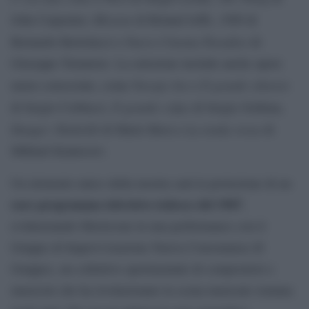
Mission
1900
John Carpenter,
di Roland Joffé,
di
Nuovo Cinema Paradiso
Bernardo Bertolucci e
di
Giuseppe Tornatore. La selezione include anche opere
Navajo Joe
Il grande silenzio
meno conosciute, come
e
Il grande colpo
di Sergio Corbucci,
di Sergio Sollima,
Danger: Diabolik
La tenda rossa
di Mario Bava e
di
Mikhail Kalatozov.
Un elemento unico della mostra sarà la proiezione di un
raro programma televisivo tedesco del 1967
,
evidenziando Morricone in una performance con il
Gruppo di Improvvisazione Nuova Consonanza (Il
Gruppo), un collettivo sperimentale di compositori e
musicisti che ha rivoluzionato la scena musicale romana