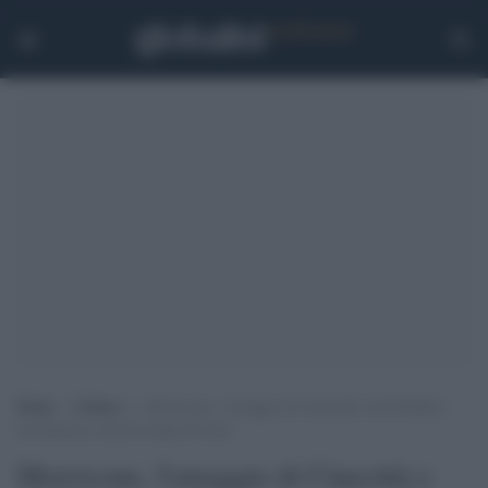
Home
>
Cultura
>
Morricone, l’omaggio di Cinecittà e del MoMA:
un’immensa carriera lunga 60 anni
Morricone, l'omaggio di Cinecittà e