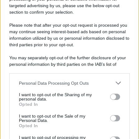
targeted advertising by us, please use the below opt-out
section to confirm your selection.
Il conflitto /
La mafia russa e l'arma del caos
Please note that after your opt-out request is processed you
may continue seeing interest-based ads based on personal
information utilized by us or personal information disclosed to
third parties prior to your opt-out.
Tel Aviv /
Netanyahu si smarca da Trump: "Israele farà tutto
You may separately opt-out of the further disclosure of your
quello che è necessario per la sua sicurezza"
personal information by third parties on the IAB’s list of
downstream participants.
Personal Data Processing Opt Outs
This information may also be disclosed by us to third parties
La riflessione /
Pace, disarmo e Ucraina: il centrosinistra
on the IAB’s List of Downstream Participants that may further
I want to opt-out of the Sharing of my
non trasformi il riarmo europeo in una battaglia interna per
disclose it to other third parties.
personal data.
le primarie
Opted In
Please note that this website/app uses one or more Google
services and may gather and store information including but
I want to opt-out of the Sale of my
Personal Data.
not limited to your visit or usage behaviour. You may click to
Opted In
grant or deny consent to Google and its third-party tags to
use your data for below specified purposes in below Google
I want to opt-out of processing my