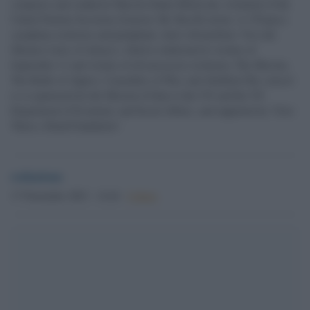
composer and conductor Maestro Ennio Morricone, in honour of the
United Nations Secretary-General, Mr. Ban Ki-moon. A-170-piece
symphony orchestra and polyphonic choir will perform: Voci dal
Silenzio (voice of silence), which is dedicated to victims of
September 11 and victims of all massacres in history; The Mission,
The Battle of Algiers, Causalities of War, and Abolition.The concert
is co-sponsored by the Mission of Italy to the UN and the UN
Department of Economic and Social Affairs, and supported by "Give
Them a Hand Foundation".
redazione
17 Novembre 2023 - 14.44
Culture