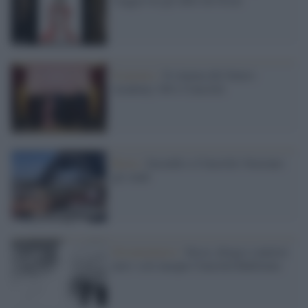
Il premio /
Il cinema del futuro:
Academy 100 e Cinecittà
Roma /
Incendio a Cinecittà: bruciano
gli studi
Documentario /
Sesso, droga e camicie
nere: così nacque Cinecittà Babilonia