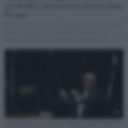
del MoMA: un'immensa carriera lunga
60 anni
Due volte vincitore dell'Oscar, produttore di più di 500 colonne
sonore per cinema e televisione, Ennio Morricone verrà
ricordato al MoMA dal 1°dicembre al 10 gennaio 2024
Maestro Ennio Morricone Concert: "Messages of Peace" concert by