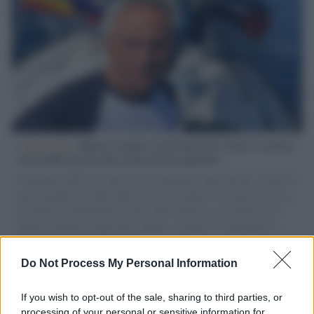
L'intervista /
Marco Croatti e la Flottilla per Gaza: le nostre
vele gonfie grazie alla sollevazione popolare
Il Senatore M5S racconta la sua esperienza sulle barche cariche di
aiuti umanitari assalite dall'esercito israeliano. Una guerra atroce,
il tentativo di disumanizzazione delle vittime, il servilismo del
governo italiano e degli altri europei, il ritorno al colonialismo.
L'importanza dei movimenti.
Do Not Process My Personal Information
Perché i centri di intrattenimento per famiglie investono in
attrazioni ad alta tecnologia
If you wish to opt-out of the sale, sharing to third parties, or
processing of your personal or sensitive information for