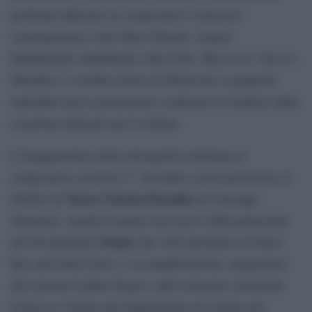
profonda influenza su compositori e musicisti
contemporanei come Hans Zimmer, Angelo
Badalamenti, Radiohead, John Zorn, Mica Levi, Jay-Z e
Metallica. L’eredità sonora di Morricone si perpetua,
ispirando nuove generazioni a esplorare le frontiere della
creazione musicale per il cinema.
L’inaugurazione della retrospettiva dedicata al
compositore avverrà il 1° dicembre con la proiezione al
Nuovo Cinema Paradiso
MoMA di
di Giuseppe
Tornatore, seguita il giorno successivo dalla proiezione
Ennio
del documentario
,che verrà proiettato al Teatro
Roy and Niuta Titus 2. La manifestazione, organizzata
dal curaotre Joshua Siegel e dall’assistente curatoriale
Francisco Valente del Dipartimento di Cinema del