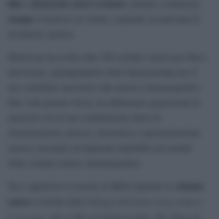
film
diciassette nuovi restauri
e
, insieme a numerose
stampe
d’archivio in 35mm, coprendo sessant’anni di
un’illustre carriera.
Morricone ha scritto oltre 500 colonne sonore per film e
televisione, guadagnandosi fama internazionale per il
suo contributo innovativo alla musica cinematografica.
Due volte premio Oscar, ha influenzato generazioni di
musicisti con la sua combinazione unica di
strumentazione classica, elettronica e sperimentazione
sonora, lasciando un’impronta indelebile nel mondo
della colonna sonora cinematografica.
colonne
Tra i capolavori in mostra al MMA figurano le
sonore
Trilogia dell’uomo senza nome
iconiche della
e
C’era una volta il West
The Thing
di Sergio Leone,
di