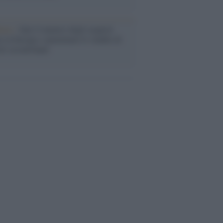
enze /
Sale il numero degli acquisti
e in Europa e aumentano le vendite di
oli second hand