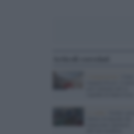
Articoli correlati
L'inaugurazione /
Cune
inaugura Esseci: il nuov
polo culturale nell’ex
ospedale di Santa Croce
Lo studio /
Svelati i pro
chimici di degrado che
minacciano capolavori
dell’arte moderna