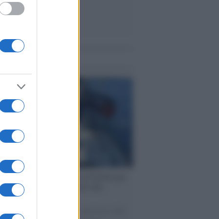
me notizie
ervista /
Marco Croatti e la Flottilla per
 le nostre vele gonfie grazie alla
vazione popolare
natore M5S racconta la sua esperienza sulle