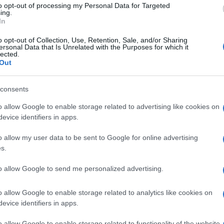
to opt-out of processing my Personal Data for Targeted
ing.
In
finale sullo studio e monitoraggio, di durata
o opt-out of Collection, Use, Retention, Sale, and/or Sharing
ersonal Data that Is Unrelated with the Purposes for which it
tivo e del comportamento sismico del Duomo di
lected.
Ulti
Out
ato ad aprile 2018.
no a “migliorare il comportamento sismico delle
consents
e il consolidamento delle mature, delle scale
o allow Google to enable storage related to advertising like cookies on
evice identifiers in apps.
on elementi in acciaio atti a formare un efficace
i ed esterni”, viene spiegato. In aggiunta, sarà
o allow my user data to be sent to Google for online advertising
s.
estanti, l’eliminazione di licheni e funghi, il
ramenti esterni tramite il rifacimento di
to allow Google to send me personalized advertising.
L'int
ati lapidei delle gugliette e delle piramidette, la
Gaza:
o allow Google to enable storage related to analytics like cookies on
solle
tuzione delle imperniature in piombo e in ferro e
evice identifiers in apps.
Il Se
rfici lapidee”. Infine, il “consolidamento e il
o allow Google to enable storage related to functionality of the website