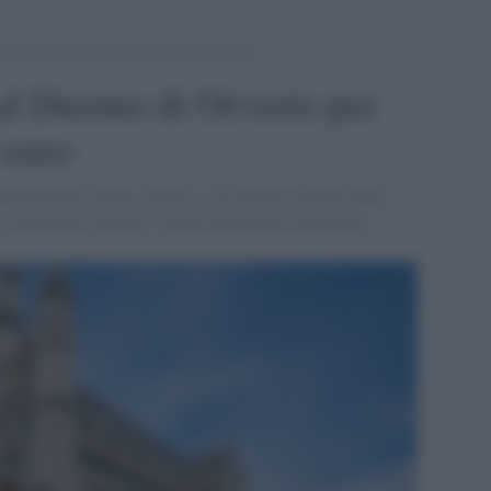
o di Orvieto per oltre un milione di euro
 al Duomo di Orvieto per
 euro
enzione dal rischio sismico e al restauro di parti della
 un comunicato stampa l’Opera del Duomo di Orvieto