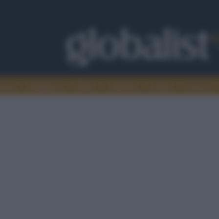
omia
Intelligence
Media
Ambiente
Cultura
Scienza