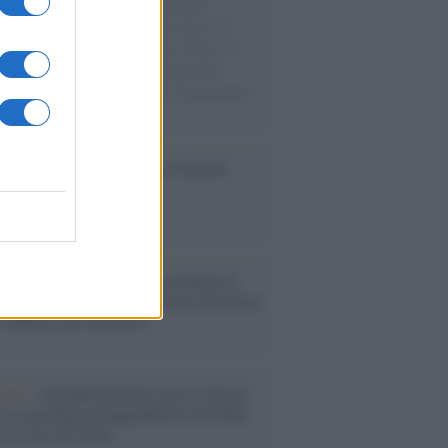
e cariche di aiuti umanitari assalite
sercito israeliano. Una guerra atroce, il
ivo di disumanizzazione delle vittime, il
ismo del governo italiano e degli altri
ei, il ritorno al colonialismo. L'importanza
ovimenti.
ca /
Al maestro Francesco Guccini
cordo /
Quando Guccini raccontava le
ache epafaniche": l'intervista all'artista
i definiva un 'narratore'
udio /
Disinformazione russa e destra:
 la macchina propagandistica di Putin
o la crisi di Ceuta