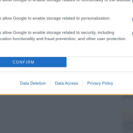
barch
ico delle torri di facciata e la revisione dei
dall'e
tentat
to”.
o allow Google to enable storage related to personalization.
servil
europ
o allow Google to enable storage related to security, including
dei m
 il nuovo polo culturale nell’ex ospedale di Santa
cation functionality and fraud prevention, and other user protection.
Musi
CONFIRM
ivi, vedranno impegnata anche l’Opera del
Il ri
Data Deletion
Data Access
Privacy Policy
"Cron
che s
pp
Lo st
anche
dietr