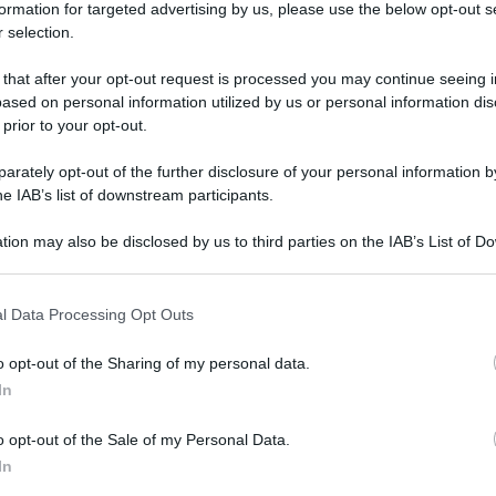
formation for targeted advertising by us, please use the below opt-out s
 selection.
 that after your opt-out request is processed you may continue seeing i
ased on personal information utilized by us or personal information dis
 prior to your opt-out.
rately opt-out of the further disclosure of your personal information by
o a breve da importanti interventi di restauro per
he IAB’s list of downstream participants.
’annuncio è stata l’Opera del Duomo di Orvieto
tion may also be disclosed by us to third parties on the IAB’s List of 
Come riporta l’Ansa, nel comunicato stampa si
 that may further disclose it to other third parties.
, finanziati con fondi ministeriali,
 that this website/app uses one or more Google services and may gath
l Data Processing Opt Outs
including but not limited to your visit or usage behaviour. You may click 
 to Google and its third-party tags to use your data for below specifi
o opt-out of the Sharing of my personal data.
avori per circa 527 mila euro relativi al primo
ogle consent section.
In
lnerabilità e in questi giorni sono state avviate le
o opt-out of the Sale of my Personal Data.
alla realizzazione di interventi per la prevenzione
In
 parti della facciata per altri 540 mila euro”,