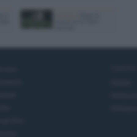
na a
Il restauro /
Reggia di
Santi
Caserta, al via i nuovi
interventi
Syndication
i siamo
ntributors
Globalist
cebook
Globalscie
itter
Globalsport
ogle News
stodon