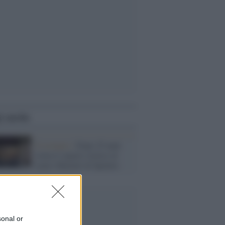
i anche
Il restauro /
Dopo 25 anni
torna il sipario storico al
teatro Menotti di Spoleto
sonal or