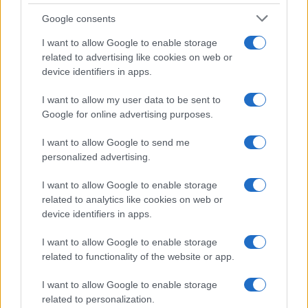
Syndication
Culture
Google consents
Salute
Globalist
I want to allow Google to enable storage
related to advertising like cookies on web or
Megachip
Globalscience
device identifiers in apps.
GiULia
Globalsport
I want to allow my user data to be sent to
Google for online advertising purposes.
Prima Pagina
I want to allow Google to send me
personalized advertising.
Giornale dello
Chi siamo
I want to allow Google to enable storage
Spettacolo
related to analytics like cookies on web or
Contributors
device identifiers in apps.
Wondernet
Facebook
I want to allow Google to enable storage
Giuliana Sgrena
related to functionality of the website or app.
Twitter
I want to allow Google to enable storage
Google News
related to personalization.