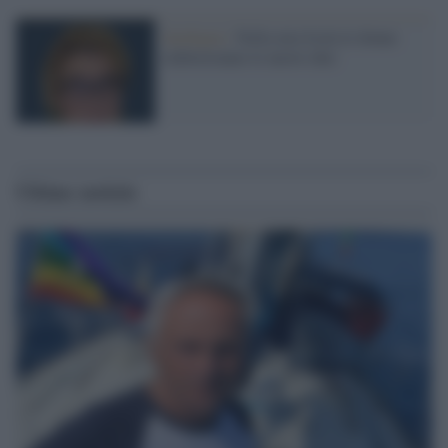
Sardegna /
Nella mia Isola le donne
elaboreranno le nuove idee
Ultime notizie