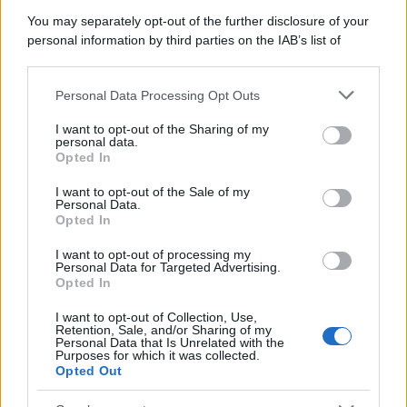
Il ricordo /
Quando Guccini raccontava le "Cronache
You may separately opt-out of the further disclosure of your
epafaniche": l'intervista all'artista che si definiva un
personal information by third parties on the IAB’s list of
'narratore'
downstream participants.
Personal Data Processing Opt Outs
This information may also be disclosed by us to third parties
Lo studio /
Disinformazione russa e destra: anche la
on the IAB’s List of Downstream Participants that may further
I want to opt-out of the Sharing of my
macchina propagandistica di Putin dietro la crisi di Ceuta
disclose it to other third parties.
personal data.
Opted In
Please note that this website/app uses one or more Google
services and may gather and store information including but
I want to opt-out of the Sale of my
Personal Data.
not limited to your visit or usage behaviour. You may click to
Opted In
grant or deny consent to Google and its third-party tags to
use your data for below specified purposes in below Google
I want to opt-out of processing my
consent section.
Personal Data for Targeted Advertising.
Opted In
I want to opt-out of Collection, Use,
Retention, Sale, and/or Sharing of my
Personal Data that Is Unrelated with the
Purposes for which it was collected.
Opted Out
Syndication
Culture