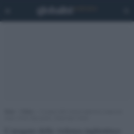
Home
>
Cultura
>
L’uragano della violenza inghiottisce sempre più
donne. Giorno dopo giorno, vittima dopo vittima
L’uragano della violenza inghiottisce