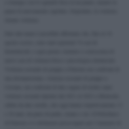
e rimango con lo sguardo fisso in un punto, mentre la
paura fa nuovamente capolino. Dopotutto, la violenza
rimane violenza.
Dati alla mano è possibile affermare che, fino al 18
agosto scorso, sono stati registrati 74 casi di
femminicidi, e ogni giorno veniamo a conoscenza di
nuovi casi di violenza fisica o piscologica denunciati.
Violenza sessuale di gruppo a Palermo nei confronti di
una diciannovenne; violenza sessuale di gruppo a
Caviano, nei confronti di due cugine di tredici anni;
violenze sessuali ripetute dal 2011 al 2023 a Monreale,
subite da due sorelle, che oggi hanno rispettivamente 13
e 20 anni, da parte di padre, nonno e zio. Il Policlinico
di Palermo si è dichiarato preoccupato per l’aumento di