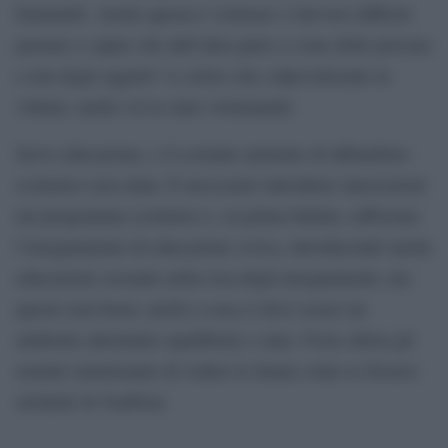
femminili. Anche questa è violenza: è davvero difficile
pensare e capire che dall’altra parte ci sono delle persone
e non degli oggetti? A coloro che colpevolizzano la
vittima: anche voi la state violentando.
Serve educazione, e il costante aumento di abbandono
scolastico non aiuta. È necessario introdurre innovazioni
nel programma scolastico e, in prima battuta, rafforzare
l’insegnamento di educazione civica, introducendo anche
educazione sessuale nella rosa degli insegnamenti, ma
questo non basta: anche a casa ci deve essere un
ambiente altrettanto equilibrato e sano. Forse allora gli
uomini smetteranno di vedere le donne come se fossero
etichette di YouPorn.