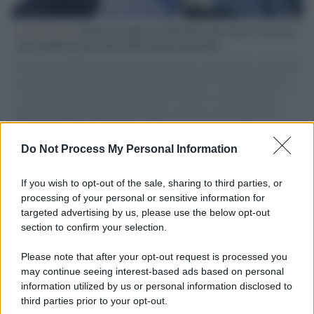
L'intervista /
Marco Croatti e la Flottilla per Gaza: le nostre
vele gonfie grazie alla sollevazione popolare
Il Senatore M5S racconta la sua esperienza sulle barche cariche di
aiuti umanitari assalite dall'esercito israeliano. Una guerra atroce,
il tentativo di disumanizzazione delle vittime, il servilismo del
governo italiano e degli altri europei, il ritorno al colonialismo.
L'importanza dei movimenti.
Do Not Process My Personal Information
L'attesa /
Un estate di calcio: tra Mondiali e Serie A
If you wish to opt-out of the sale, sharing to third parties, or
processing of your personal or sensitive information for
targeted advertising by us, please use the below opt-out
section to confirm your selection.
Musica /
Al maestro Francesco Guccini
Please note that after your opt-out request is processed you
may continue seeing interest-based ads based on personal
information utilized by us or personal information disclosed to
third parties prior to your opt-out.