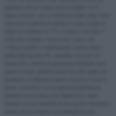
liquidano i fatti di cronaca con un semplice “se l’è
andata a cercare”, che le vittime non hanno colpe. Non è
colpa loro se qualcuno le picchia, le segue, le parla di
quanto la vorrebbero sc***re, le stupra o le uccide. I
vestiti non c’entrano, il trucco non c’entra e non
c’entrano neanche i comportamenti. L’unica colpa è
quella degli aguzzini che, sentendosi come dei veri
maschi alfa e vedendo la popolazione femminile come
oggetto sessuale, pensano di poter fare tutto quello che
desiderano. A conferma di questo, provate a cercare la
parola “carrozzeria” su una qualsiasi piattaforma di
immagini senza licenza come Shutterstock: sarete
fortunati a trovare fotografie di auto, perché solitamente i
risultati che si ottengono sono immagini di copri