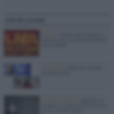
Articoli correlati
L'evento /
Una Nessuna Centomila, il
concerto contro la violenza sulle donne
arriva a Napoli
La riflessione /
Donne allo specchio:
una doppia realtà
Violenza sulle donne /
Aggredisce la
compagna e la minaccia di morte con la
pistola, arrestato 48enne