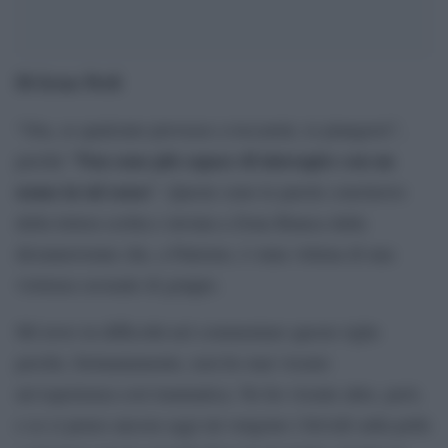
Di Irene Perli
“Ora, se qualcuno provasse a toccarmi, io piangerei”,
Non sono più capace di interagire con un
perché “
uomo in tal senso
”. Queste sono le parole conclusive
della lettera scritta e inviata a Zona Bianca dalla
diciannovenne che, a Palermo, è stata vittima di una
violenza sessuale di gruppo.
Mi trovo in difficoltà nel commentare queste righe
perché, fortunatamente, non ho mai vissuto
un’esperienza così traumatica. Ne ho vissute altre, però,
e se ci penso ancora oggi mi vengono i brividi sulla pelle