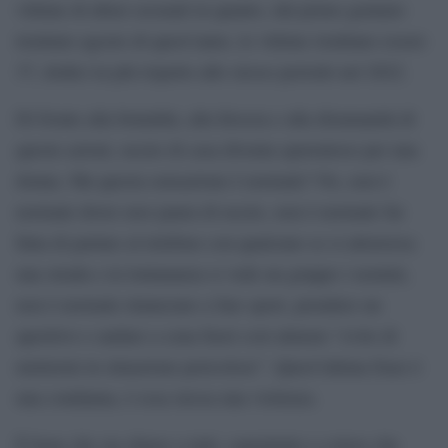
vittime di abusi sessuali in quanto, dal primo gennaio
trentuno agosto di quest’anno, le vittime risultano essere
37, dodici in più rispetto allo stesso periodo nel 2022.
Di fronte alla brutalità, alla ferocia e alla disumanità di
queste azioni, uscire di casa diventa spaventoso per una
donna. Ma questa sensazione è normale? No, non è
normale dover aver paura di uscire, non è normale far
finta di parlare al telefono con qualcuno se si attraversa
una strada e in lontananza si vede un gruppo i uomini,
non è normale rinunciare a fare sport, prendere un
aperitivo o andare a cena fuori così almeno “evito di
mettermi in situazione pericolose”. Quest’ultima frase è
una condanna, è essa stessa una violenza.
È bene che sia chiaro a tutti, soprattutto a coloro che