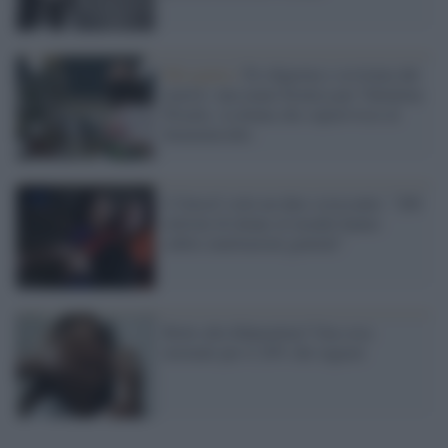
Misoginia /
Fu sfigurata e seviziata dal
marito: una mano bionica per Valentina
Pitzalis, la donna che sopravvisse al
femminicidio
L'Unicef svela un dato scioccante: "200
milioni di donne al mondo hanno
subito mutilazioni genitali"
Botte alla fidanzatina? Una cosa
normale per il 20% dei ragazzi