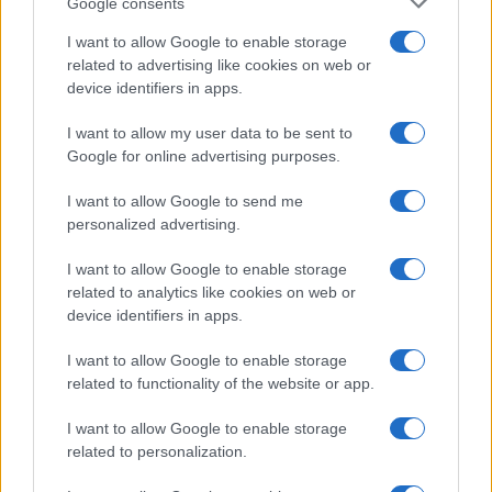
Google consents
Salute
Globalist
I want to allow Google to enable storage
related to advertising like cookies on web or
Megachip
Globalscience
device identifiers in apps.
GiULia
Globalsport
I want to allow my user data to be sent to
Google for online advertising purposes.
Prima Pagina
I want to allow Google to send me
personalized advertising.
Giornale dello
Chi siamo
I want to allow Google to enable storage
Spettacolo
related to analytics like cookies on web or
Contributors
device identifiers in apps.
Wondernet
Facebook
I want to allow Google to enable storage
Giuliana Sgrena
related to functionality of the website or app.
Twitter
I want to allow Google to enable storage
Google News
related to personalization.
Mastodon