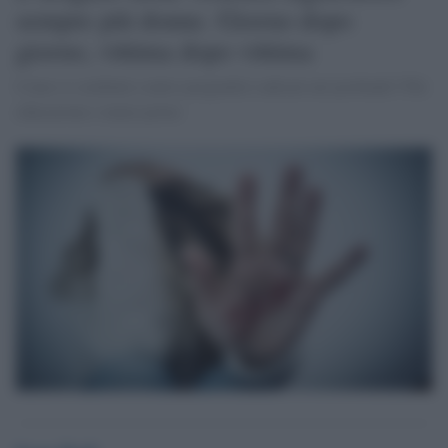
sempre più donne. Giorno dopo
giorno, vittima dopo vittima
Come si combatte contro pregiudizi radicati nel profondo? Più
educazione e meno porno