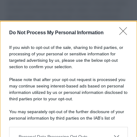
aiuti umanitari assalite dall'esercito israeliano. Una guerra atroce,
il tentativo di disumanizzazione delle vittime, il servilismo del
governo italiano e degli altri europei, il ritorno al colonialismo.
L'importanza dei movimenti.
Do Not Process My Personal Information
Palestina /
Il Board of Peace di Trump assegna il primo
contratto per un rudimentale avamposto militare a Gaza
If you wish to opt-out of the sale, sharing to third parties, or
processing of your personal or sensitive information for
targeted advertising by us, please use the below opt-out
section to confirm your selection.
L'evento /
La Sila diventa un palcoscenico naturale: nasce “A
Farla Amare Comincia Tu – Opera Sila”
Please note that after your opt-out request is processed you
may continue seeing interest-based ads based on personal
information utilized by us or personal information disclosed to
third parties prior to your opt-out.
Il ricordo /
Le radici di Francesco Guccini
You may separately opt-out of the further disclosure of your
personal information by third parties on the IAB’s list of
downstream participants.
Personal Data Processing Opt Outs