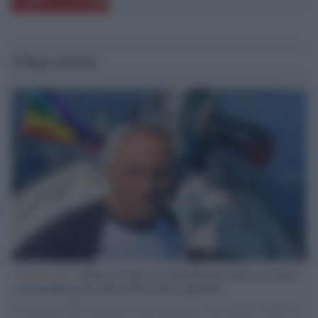
Ultime notizie
L'intervista /
Marco Croatti e la Flottilla per Gaza: le nostre
vele gonfie grazie alla sollevazione popolare
Il Senatore M5S racconta la sua esperienza sulle barche cariche di