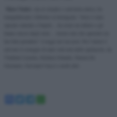
Mara Venier
, sua ex moglie e carissima amica, ha
tranquillizzato i follower su Instagram: “Jerry è stato
operato stanotte a Napoli… ha avuto un infarto e gli
hanno messo degli stent… Amore mio che spavento mi
hai fatto prendere” si legge nel suo post. Per l’attore è
arrivato il sostegno di tanti volti noti dello spettacolo, da
Vladimir Luxuria, Stefania Orlando, Nunzia De
Girolamo, Giovanni Ciacci e molti altri.
Facebook
Twitter
Telegram
WhatsApp