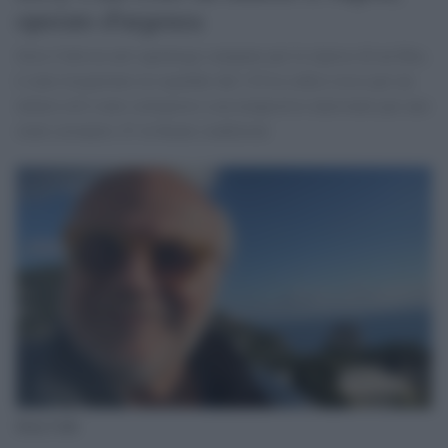
operato d'urgenza
Jerry Calà era nel capoluogo campano per le riprese di un film,
è stato trasportato in ospedale dal 118 in codice rosso per un
infarto ed è stato sottoposto a un tempestivo intervento per uno
stent coronario. E' in buone condizioni
Jerry Calà