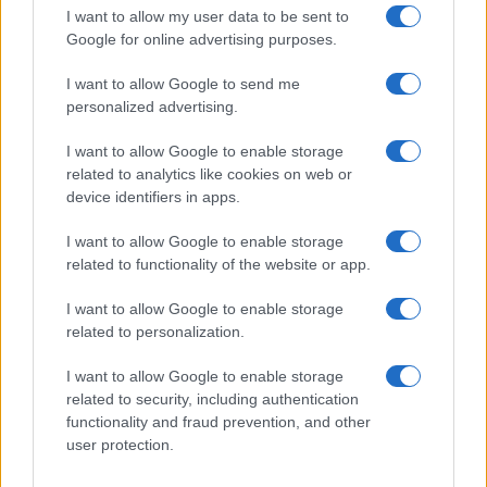
GiULia
Globalsport
I want to allow my user data to be sent to
Google for online advertising purposes.
Prima Pagina
I want to allow Google to send me
personalized advertising.
Giornale dello
Chi siamo
I want to allow Google to enable storage
Spettacolo
related to analytics like cookies on web or
Contributors
device identifiers in apps.
Wondernet
Facebook
I want to allow Google to enable storage
Giuliana Sgrena
related to functionality of the website or app.
Twitter
I want to allow Google to enable storage
Google News
related to personalization.
Mastodon
I want to allow Google to enable storage
related to security, including authentication
Cookie Policy
functionality and fraud prevention, and other
user protection.
Preferenze Privacy