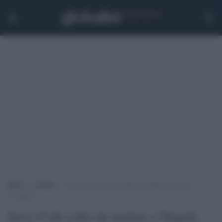
Home
>
Cultura
>
Jerry Calà colto da malore a Napoli, operato
d’urgenza
Jerry Calà colto da malore a Napoli,