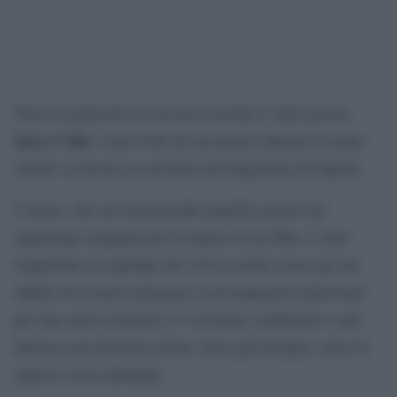
Non è in pericolo di vita ma il rischio è stato grosso:
Jerry Calà
è stato colto da un malore durante la notte,
mentre si trovava in un hotel sul lungomare di Napoli.
L’attore, che sta trascorrendo qualche giorno nel
capoluogo campano per le riprese di un film, è stato
trasportato in ospedale dal 118 in codice rosso per un
infarto ed è stato sottoposto a un tempestivo intervento
per uno stent coronario. E’ in buone condizioni e sarà
dimesso nei prossimi giorni, forse già domani, come fa
sapere il suo entourage.