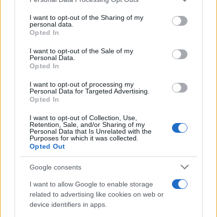
This information may also be disclosed by us to third parties
L'anniversario /
90 anni di Yves Saint Laurent, tra moda e
on the IAB’s List of Downstream Participants that may further
I want to opt-out of the Sharing of my
scandali
disclose it to other third parties.
personal data.
Opted In
Please note that this website/app uses one or more Google
services and may gather and store information including but
I want to opt-out of the Sale of my
Personal Data.
not limited to your visit or usage behaviour. You may click to
Opted In
grant or deny consent to Google and its third-party tags to
use your data for below specified purposes in below Google
I want to opt-out of processing my
consent section.
Personal Data for Targeted Advertising.
Opted In
I want to opt-out of Collection, Use,
Retention, Sale, and/or Sharing of my
Personal Data that Is Unrelated with the
Purposes for which it was collected.
Opted Out
Syndication
Culture
Google consents
Salute
Globalist
I want to allow Google to enable storage
related to advertising like cookies on web or
Megachip
Globalscience
device identifiers in apps.