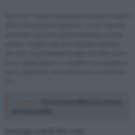
Jerry Calà, 71 anni, è stato portato d’urgenza in ospedale
dopo il malore accusato nella notte. “Le sue condizioni
sono buone e non come riportate falsamente su alcuni
giornali”, si legge in una storia sul profilo Instagram
dell’attore. Il suo entourage fa sapere che l’attore non si
trova in terapia intensiva, è tranquillo e ha già parlato di
lavoro, spiegando di voler tornare presto sul set del suo
film.
Leggi anche:
Terre di Cinema edizione 15: a Siracusa
dal 2 al 20 settembre
Il messaggio social di Mara Venier