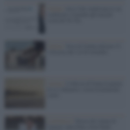
Cinema /
Jerry Calà: migliorano le sue
condizioni e risponde agli attacchi
social dei No Vax
Cinema /
Terre di Cinema edizione 15:
a Siracusa dal 2 al 20 settembre
Cinema /
L’Odissea di Nolan fa parlare
di sé e infiamma i social di polemiche
sterili
La kermesse /
Mostra del cinema di
Venezia: tanta Italia, torna Nanni