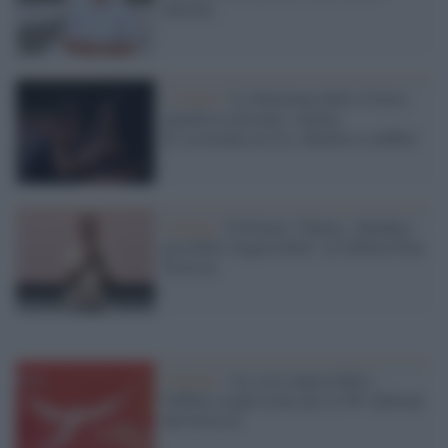
Moretti
L'evento /
La Settimana della Critica
guarda al presente: cinema
di resistenza tra IA, identità e conflitti
Cinema /
Il Premio "Futura - Rendere
possibile l'impossibile" al Giffoni Film
Festival
Cinema /
«Le cose impossibili»:
Giffoni sceglie Icaro per la 56ª edizione
del Festival