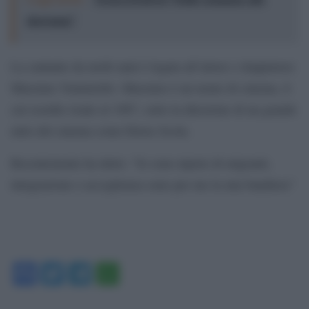
showman”
La cantante da molti anni è legata all’attore e doppiatore
Massimo Venturiello. Massimo è un uomo di cinema, il
cui esordio risale al 1987, sotto la direzione di un grande
mito del cinema come Ettore Scola.
Recentemente ha detto: “Io sono nipote di migranti,
integrazione e accoglienza sono per me la mia bandiera”
Facebook
Twitter
Telegram
WhatsApp