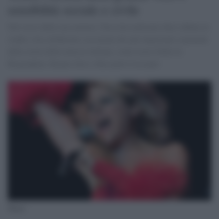
sensibilità sociale e civile
Nel corso della sua carriera, Tosca ha realizzato dieci album in
studio e ha collaborato con alcuni dei più importanti esponenti
della storia della musica italiana, come Lucio Dalla in
Rispondimi, Renato Zero e Riccardo Cocciante
Tosca