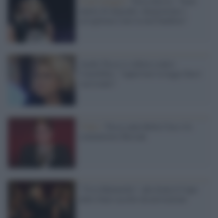
Il personaggio /
Tosca diceva: "Sono
nipote di migranti, integrazione e
accoglienza sono la mia bandiera"
Anche Tosca si schiera contro
l'omofobia: "Approvare la legge Zan è
sacrosanto"
Video /
Tosca canta Bella Ciao e fa
commuovere Bersani
"Viva Mattarella": alla Scala il Capo
dello Stato accolto da un'ovazione