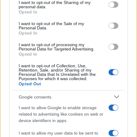
I want to opt-out of the Sharing of my
non trasformi il riarmo europeo in una battaglia interna per
disclose it to other third parties.
personal data.
le primarie
Opted In
Please note that this website/app uses one or more Google
services and may gather and store information including but
I want to opt-out of the Sale of my
Personal Data.
not limited to your visit or usage behaviour. You may click to
Opted In
grant or deny consent to Google and its third-party tags to
use your data for below specified purposes in below Google
I want to opt-out of processing my
consent section.
Personal Data for Targeted Advertising.
Opted In
I want to opt-out of Collection, Use,
Retention, Sale, and/or Sharing of my
Personal Data that Is Unrelated with the
Purposes for which it was collected.
Opted Out
Syndication
Culture
Google consents
Salute
Globalist
I want to allow Google to enable storage
related to advertising like cookies on web or
Megachip
Globalscience
device identifiers in apps.
GiULia
Globalsport
I want to allow my user data to be sent to