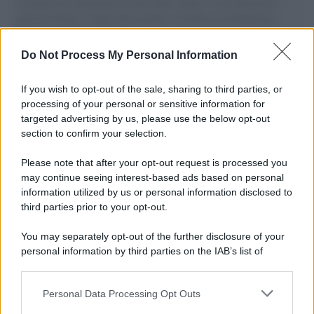
il tentativo di disumanizzazione delle vittime, il servilismo del
governo italiano e degli altri europei, il ritorno al colonialismo.
L'importanza dei movimenti.
Do Not Process My Personal Information
Perché i centri di intrattenimento per famiglie investono in
attrazioni ad alta tecnologia
If you wish to opt-out of the sale, sharing to third parties, or
processing of your personal or sensitive information for
targeted advertising by us, please use the below opt-out
section to confirm your selection.
Il conflitto /
La mafia russa e l'arma del caos
Please note that after your opt-out request is processed you
may continue seeing interest-based ads based on personal
information utilized by us or personal information disclosed to
third parties prior to your opt-out.
Tel Aviv /
Netanyahu si smarca da Trump: "Israele farà tutto
You may separately opt-out of the further disclosure of your
quello che è necessario per la sua sicurezza"
personal information by third parties on the IAB’s list of
downstream participants.
Personal Data Processing Opt Outs
This information may also be disclosed by us to third parties
La riflessione /
Pace, disarmo e Ucraina: il centrosinistra
on the IAB’s List of Downstream Participants that may further