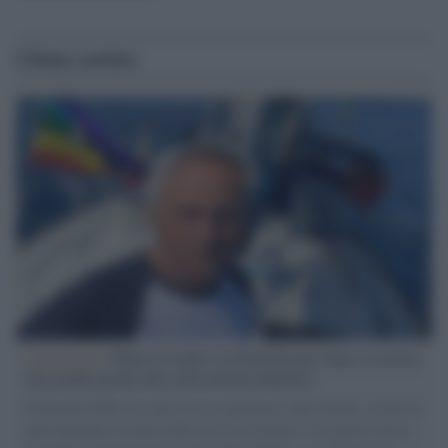
Ultime notizie
L'intervista /
Marco Croatti e la Flottilla per Gaza: le nostre
vele gonfie grazie alla sollevazione popolare
Il Senatore M5S racconta la sua esperienza sulle barche cariche di
aiuti umanitari assalite dall'esercito israeliano. Una guerra atroce,