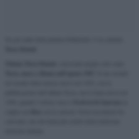
Tra gli ospiti della puntata DiMartedì c’è la cantante
Tosca Donati
.
Tiziana Tosca Donati
, conosciuta meglio solo come
Tosca, nasce a Roma nell’agosto 1967
. Il suo esordio
nel mondo della musica arriva nel 1992, con la
pubblicazione dell’album Tosca, ma la fama arriva nel
Festival di Sanremo
1996, quando l’artista vince il
in
Ron
coppia con
con la canzone Vorrei incontrarti fra
cent’anni, uno dei brani più celebri della tradizione
musicale italiana.