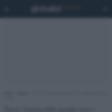
Home
>
Cultura
>
Tosca, l’artista dalla grande voce e sensibilità sociale
e civile
Tosca, l'artista dalla grande voce e