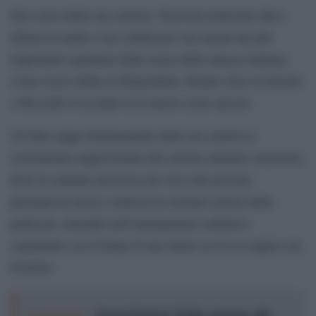
Nel corso della sua carriera, Tosca ha realizzato dieci
album in studio e ha collaborato con alcuni dei più
importanti esponenti della storia della musica italiana,
come Lucio Dalla in Rispondimi, Renato Zero in Inventi
e Riccardo Cocciante in L’amore esiste ancora.
Un’altra tappa fondamentale della sua carriera è
sicuramente rappresentata dal cartone animato Anastasia,
dove la cantante presta la sua voce alla giovane
principessa russa e realizza la colonna sonora della
pellicola, entrando nell’immaginario collettivo
soprattutto con il brano Il mio inizio sei tu in coppia con
Fiorello.
Leggi anche:
Torna il festival “Dallo sciamano allo