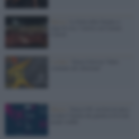
Musica /
La Notte della Taranta si
tinge di rosa: 5 artiste con Carmen
Consoli
L'evento /
Torna il festival “Dallo
sciamano allo showman”
Musica /
Torna il Pif, un festival unico
in tutta l’Irpinia che guarda al di là dei
propri confini