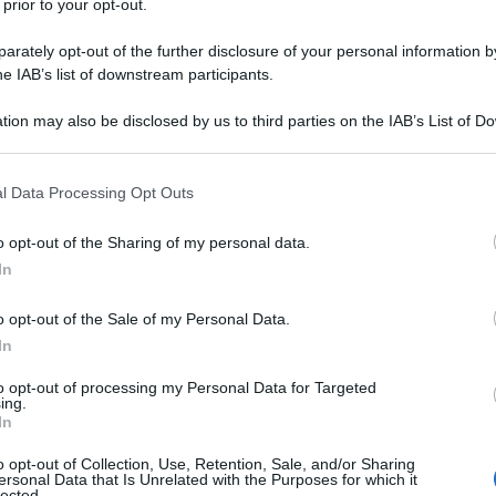
 prior to your opt-out.
rately opt-out of the further disclosure of your personal information by
el
Festival di Musica Sinfonica di El Jem
, il
he IAB’s list of downstream participants.
a dal 23 al 27 Settembre nel “piccolo Colosseo”
tion may also be disclosed by us to third parties on the IAB’s List of 
 that may further disclose it to other third parties.
Ulti
 that this website/app uses one or more Google services and may gath
 dal punto di vista acustico, si presta benissimo
l Data Processing Opt Outs
including but not limited to your visit or usage behaviour. You may click 
ostra. Sarà una settimana che ci regalerà molte
 to Google and its third-party tags to use your data for below specifi
o opt-out of the Sharing of my personal data.
ogle consent section.
In
 voluto la
Royal Opera House di Muscat
, che
o opt-out of the Sale of my Personal Data.
ena di Verona e di Zeffirelli. Lei lavora in
In
re competenze per formare nuovi artisti e
to opt-out of processing my Personal Data for Targeted
ing.
no investire nella cultura?
L'int
In
Gaza:
solle
o opt-out of Collection, Use, Retention, Sale, and/or Sharing
scita. La Tunisia è senza dubbio tra quei Paesi
ersonal Data that Is Unrelated with the Purposes for which it
lected.