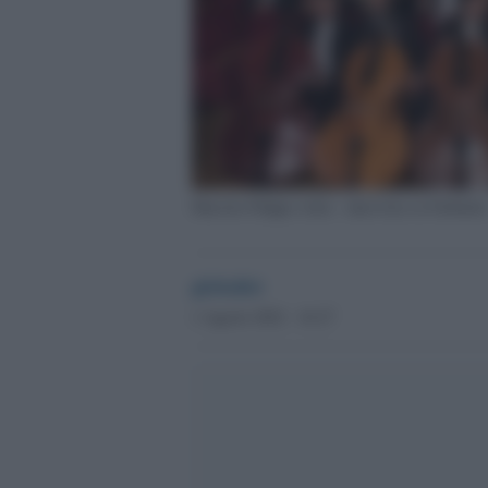
Maestro Filippo Arlia - intervista su Globalist
globalist
1 Agosto 2022 - 16.27