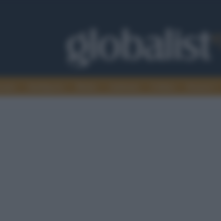
omia
Intelligence
Media
Ambiente
Cultura
Scienza