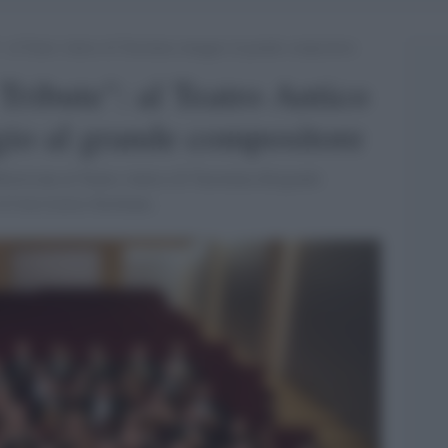
: al Teatro Antico di Taormina omaggio al grande compositore
ribute": al Teatro Antico
io al grande compositore
orricone al Teatro Antico di Taormina dirigendo
l Coro Lirico Siciliano,