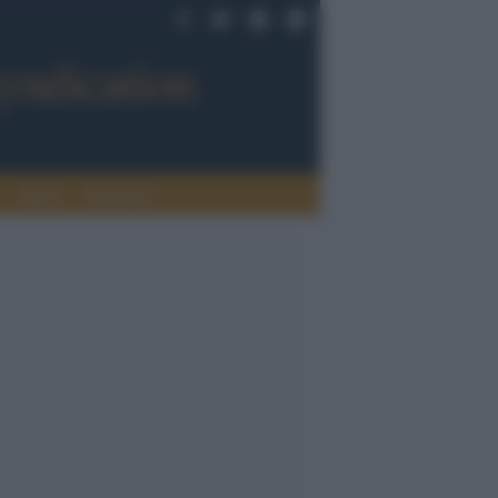
Sport
Tendenze