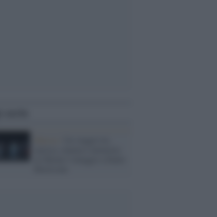
i anche
Musica /
Un viaggio tra
musica, cinema e memoria:
al Ghione l’omaggio a Ennio
Morricone