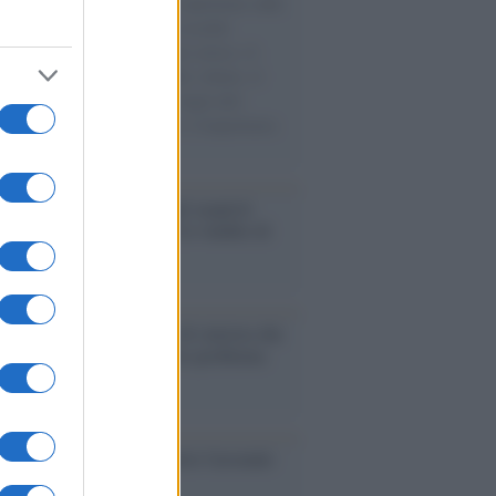
natore M5S racconta la sua esperienza sulle
e cariche di aiuti umanitari assalite
sercito israeliano. Una guerra atroce, il
ivo di disumanizzazione delle vittime, il
ismo del governo italiano e degli altri
ei, il ritorno al colonialismo. L'importanza
ovimenti.
enze /
Sale il numero degli acquisti
e in Europa e aumentano le vendite di
oli second hand
Un partito progressista e di sinistra che
acca sul riarmo ha un serio problema
so /
Trump ha quasi esaurito l'arsenale
ma il tycoon smentisce