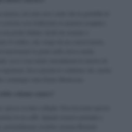
 musica, mi sono reso conto che la genialità di
a scrivere cose bellissime in maniera semplice.
 con poche battute, facile da suonare e
ono il violino, che vengo da un conservatorio,
d emozionare la gente nello stesso modo.
ale: ecco cosa rende straordinaria la musica di
o repertorio. Ecco perché le confermo che, anche
bbe comunque stato Ennio Morricone.
rebbe colonne sonore?
co spesso ai miei colleghi. Non facciamo questo
nobar in un caffè. Quindi suonava preludio e
gi, probabilmente avrebbe suonato Richard