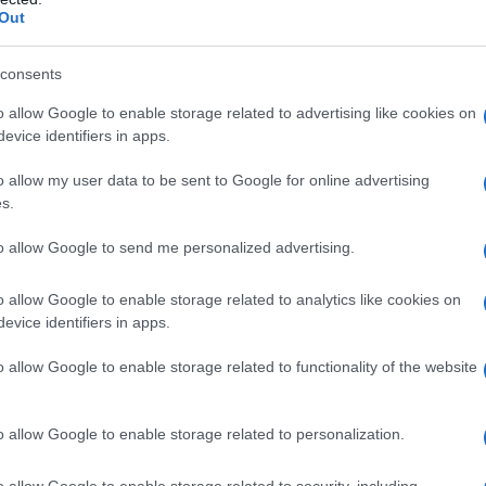
Il Se
tra arte. L’anfiteatro romano di El Jem è un
Out
barch
ro utilizzano come noi Taormina o Siracusa. Che
dall'e
tentat
consents
a noi, è difficile. Dal punto di vista musicale,
servil
o allow Google to enable storage related to advertising like cookies on
 dalla nostra. Anche un concetto basilare,
europ
evice identifiers in apps.
dei m
to, è completamente diverso perché hanno un
o allow my user data to be sent to Google for online advertising
. Il nostro progetto non è solo andare a fare un
Tend
s.
stituire un centro di studi e di perfezionamento
onlin
artic
to allow Google to send me personalized advertising.
dall’Istituto di cultura, con l’Università e il
r fare in modo che gli allievi possano
o allow Google to enable storage related to analytics like cookies on
evice identifiers in apps.
Pd /
usica classica occidentale.
si sp
o allow Google to enable storage related to functionality of the website
 scene ballate dei musical erano dei videoclip
ssociavamo la musica alle immagini. Morricone
o allow Google to enable storage related to personalization.
é ha creato colonne sonore di film iconici?
Il ca
Usa, 
o allow Google to enable storage related to security, including