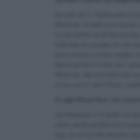
Secondo me sì. Analizzando la sua
Morricone sta nell’essere riuscito 
La sua unicità sta nel fare un tema
bellissimo da ascoltare. Io, che su
posso suonare un tema semplice e
Questo perché è il tema che è geni
Morricone. Qui sta la forza del su
se non avesse vinto l’Oscar, sare
Se oggi Mozart fosse vivo suone
Assolutamente sì. È quello che di
errore, perché già Bach faceva pia
fuga. Se avesse fatto pianobar og