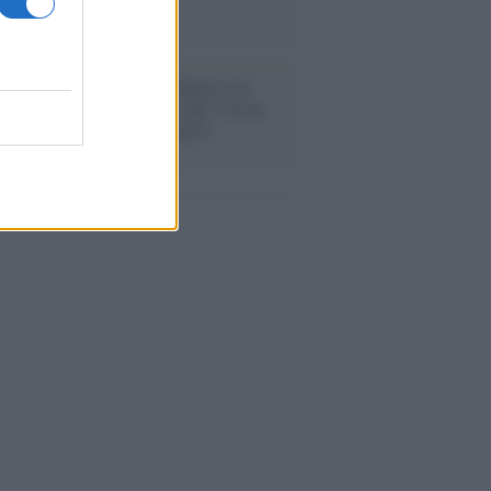
anca /
Caso Mps: i pm milanesi ora
ono vederci chiaro sulle “chat” tra un
ente del Mef e alcuni ministri