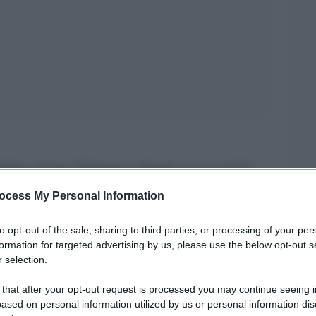
ina, ovvero “Signore e signori, ecco a voi la
del film “Fantasia” di Disney, ben si addice al
ocess My Personal Information
lippo Arlia
omaggerà Ennio Morricone martedì
to opt-out of the sale, sharing to third parties, or processing of your per
ntico di Taormina. Alla direzione dell’
Orchestra
formation for targeted advertising by us, please use the below opt-out s
ro Lirico Siciliano, il Maestro Arlia condurrà il
 selection.
e fra le celebri musiche del compositore
 that after your opt-out request is processed you may continue seeing i
est” a “La leggenda del pianista sull’oceano” a
ased on personal information utilized by us or personal information dis