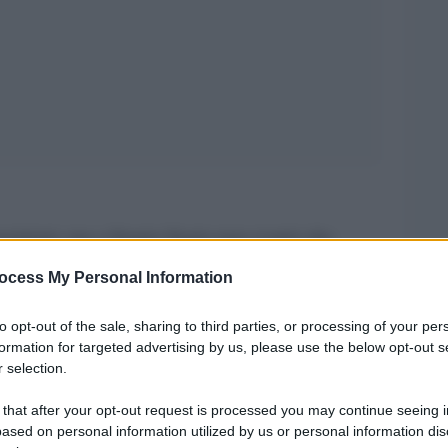
posizioni, ma a Sergio Segio non si può che
uale e lucidità. Fondatore di Prima Linea,
ocess My Personal Information
ema sinistra protagonista di operazioni eclatanti,
to opt-out of the sale, sharing to third parties, or processing of your per
ato l’ultimo a uscire dal carcere, per poi
formation for targeted advertising by us, please use the below opt-out s
atto in ogni frangente nel quale ha scelto di
 selection.
 a sostegno dei diritti dei carcerati.
 that after your opt-out request is processed you may continue seeing i
ased on personal information utilized by us or personal information dis
uro 15,90) è una sorta di esame di coscienza