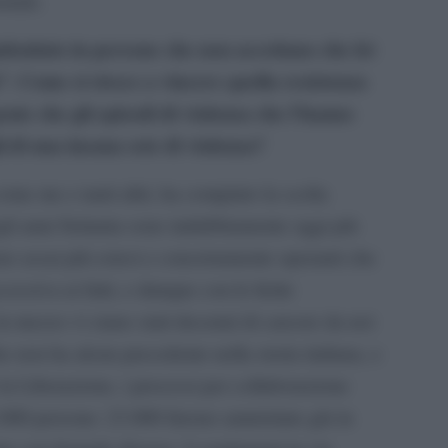
ntale.
battuto in persone che non accettano che lei
”. Come si riesce a vincere quella resistenza
gente che gli episodi di violenza che l’hanno
i di una insana sete di violenza?
 come me e tanti altri, ha compiuto la scelta
gli anni Settanta sono indubbiamente oggi più
no assai più estesi e concretamente operanti che
ssiva ai fatti, e dunque con le ferite
 mezzo vi siano stati decenni di carcere da noi
he non ha alcun precedente nella storia italiana, e
la Liberazione, i processi per collaborazione
.000 persone: 23.000 furono amnistiate già in