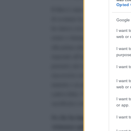
Opted 
Il libro è stato scritto per intero n
di scontare la condanna che mi era 
Google 
ho inteso così provare a liberare 
I want t
erano e rimangono scolpiti indele
web or d
Miccia cort
alla prima edizione di
I want t
purpose
risponde all’intenzione e allo sfor
pensieri, nei sentimenti, nel ling
I want 
successive consapevolezze, le cosc
I want t
materie e su quel periodo storico, 
web or d
cattiva fede, l’autenticità dei fatti e
I want t
sacrificati a successive e progressi
or app.
So che ha impostato la sua “secon
I want t
vicinanza agli ultimi, ai reietti 
I want t