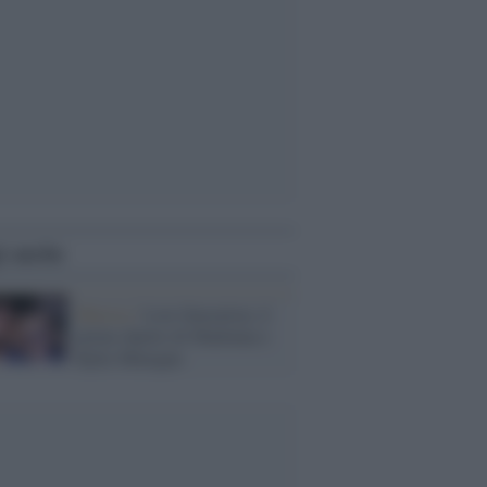
i anche
Musica /
Love Sensation, il
primo duetto di Madonna e
Kylie Minogue