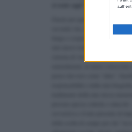
si sente oggi?
authenti
Grazie per questa domanda, che non
seconda vita, che in realtà sarebbe
lungo e sospeso periodo del carcere
mio nuovo tempo presente, la mia s
sistema di vita e di valori. È un’alt
naturalmente, la meno conosciuta e
penso davvero come “altra”. Sareb
responsabilità e dalla mia biogra
tradimento della mia stessa memori
procura spesso critiche e attacchi –
sovversiva e il mio presente di impe
della scelta di campo per chi “sta 