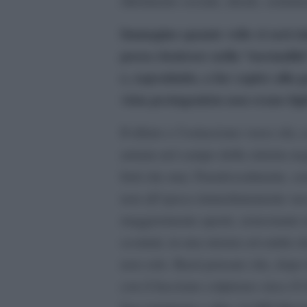
riferimento sociale, ideale, sentime
Immagino quante volte si sarà im
possa rientrare nella “normalità
e, soprattutto, a far capire alla 
vista protagonista non erano figl
Il rifiuto e l’ostracismo verso chi,
armata nel campo della sinistra ne
forti che mai. Paradossalmente, so
non all’epoca immediatamente succe
maggiormente aperte, nonostante in
scontati, in una misura ed entità c
non solo. Basti pensare che, dopo 
con il fascismo colpirono circa 43