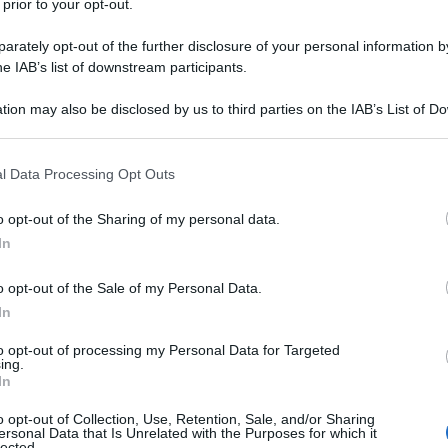
 prior to your opt-out.
ll’avventurosa operazione per fare evadere alcuni
rately opt-out of the further disclosure of your personal information by
ovigo.
he IAB’s list of downstream participants.
 storia di Prima Linea, quasi un manifesto della
tion may also be disclosed by us to third parties on the IAB’s List of 
Ulti
 that may further disclose it to other third parties.
mpiacimento nelle parole di Segio, la cui
 that this website/app uses one or more Google services and may gath
te superiore alla media degli autori che si auto-
l Data Processing Opt Outs
including but not limited to your visit or usage behaviour. You may click 
 “alta letteratura”.
 to Google and its third-party tags to use your data for below specifi
o opt-out of the Sharing of my personal data.
ogle consent section.
In
te Segio, un fiume in piena. Ciò che ci ha detto
le ragioni di quegli anni rispetto a decenni di
o opt-out of the Sale of my Personal Data.
In
non hanno quasi mai saputo coglierla appieno. Di
cessario tentare di capire. Sempre.
to opt-out of processing my Personal Data for Targeted
L'int
ing.
Gaza:
In
 tempo reale: l’ha davvero scritto mentre gli
solle
o opt-out of Collection, Use, Retention, Sale, and/or Sharing
Il Se
ersonal Data that Is Unrelated with the Purposes for which it
lected.