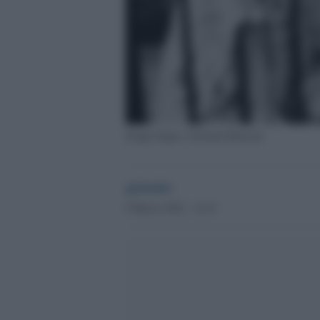
Sergio Segio e Susanna Ronconi
globalist
8 Marzo 2022 - 14.51