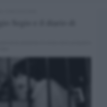
o e il diario di un’evasione
gio Segio e il diario di
rganizzazione paramilitare di estrema sinistra protagonista
sangue