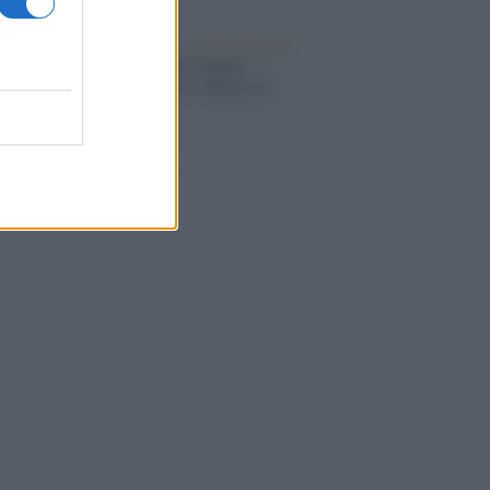
enze /
Sale il numero degli acquisti
e in Europa e aumentano le vendite di
oli second hand