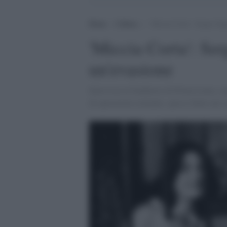
Home
>
Cultura
>
‘Miccia Corta’: Sergio Segi
'Miccia Corta': Ser
un'evasione
Intervista al fondatore di Prima Linea, o
di operazioni eclatanti, spesso finite nel 