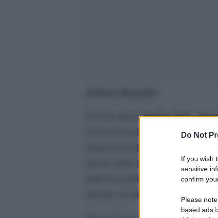
di Rock Reynolds
È lecito dissentire da alcune sue 
riconoscere grande onestà intellett
Do Not Pr
organizzazione paramilitare di estr
If you wish 
spesso finite nel sangue, Segio è st
sensitive in
dedicarsi anima e corpo, come ha f
confirm your
operare, al volontariato, soprattutto
Please note
based ads b
Miccia Corta
(Milieu, pagg 239, e