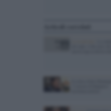
Articoli correlati
La recensione /
La conti
del male: il filo nero ch
ancora lega la destra ita
Il critico d'arte Montana
"L'arresto di Bannon è
un'ottima notizia"