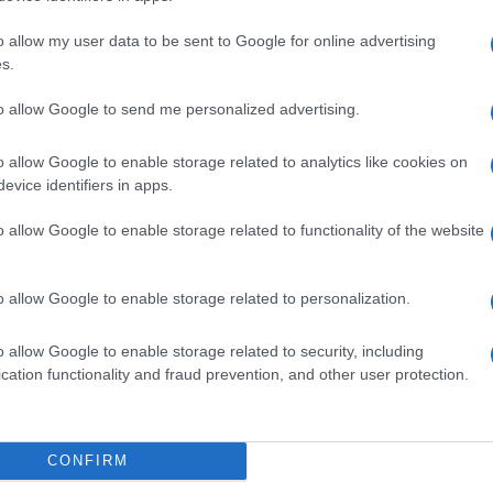
Il Se
barch
 nego le foibe – spiega ancora – Ma contesto
o allow my user data to be sent to Google for online advertising
dall'e
s.
tentat
la Giornata del Ricordo, primo firmatario Ignazio
servil
to allow Google to send me personalized advertising.
cisti. Secondo me andrebbe cancellata”.
europ
dei m
o allow Google to enable storage related to analytics like cookies on
arico di rettore al premier Draghi e al ministro
evice identifiers in apps.
replica sempre “quello che mi sconcerta è che
Pales
asseg
o allow Google to enable storage related to functionality of the website
ano così ignoranti da non sapere che i rettori
rudi
imuove il parlamento, sono cariche elettive.
o allow Google to enable storage related to personalization.
ione che protegge l’autonomia delle Università,
L'eve
 ricorda Montanari – solo la magistratura lo può
natu
o allow Google to enable storage related to security, including
– Ope
 vuole l’interdizione”.
cation functionality and fraud prevention, and other user protection.
rave analfebetismo istituzionale e il sommo
Il ri
, per la libertà della ricerca e l’autonomia
CONFIRM