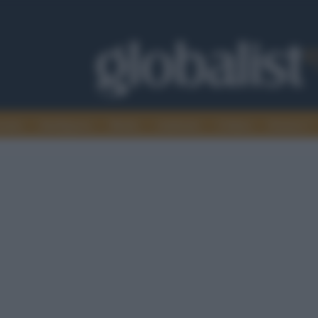
omia
Intelligence
Media
Ambiente
Cultura
Scienza