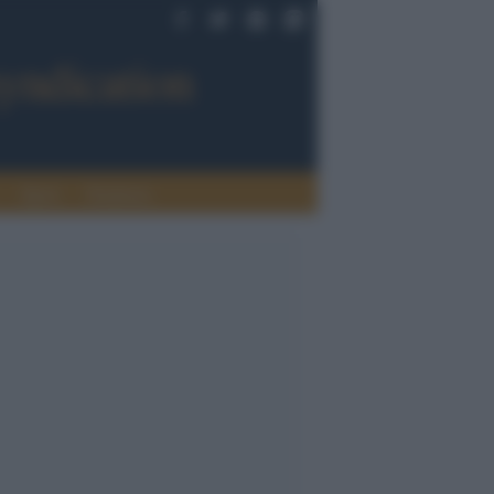
Sport
Tendenze