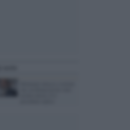
i anche
Montanari attacca e sostiene
che con Bonaccini ha vinto
un'altra destra. E il
presidente replica