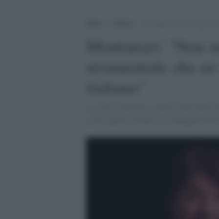
Home
>
Cultura
>
Montanari: “Non nego le fo
Montanari: "Non ne
strumentale che ne
italiano"
Lo storico dell'arte e rettore dell'Univers
creato quella giornata in contrapposizione