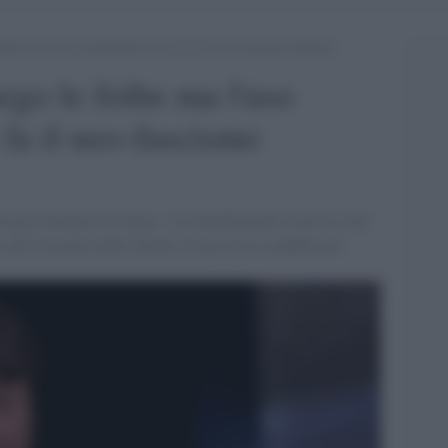
ibe ma l’uso strumentale che ne fa il neo-fascismo italiano”
go le foibe ma l'uso
 fa il neo-fascismo
ità per Stranieri di Siena: "La falsificazione storica è aver
 alla Giornata della Shoah. Il mio testo è pubblicato"