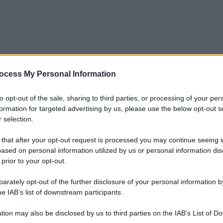
ocess My Personal Information
to opt-out of the sale, sharing to third parties, or processing of your per
formation for targeted advertising by us, please use the below opt-out s
 da tempo. Ormai appannaggio
 selection.
, ci sta marciando, sta inventando tutto. Per
 that after your opt-out request is processed you may continue seeing i
ased on personal information utilized by us or personal information dis
essuno nega le foibe, ma è l’uso strumentale,
 prior to your opt-out.
a delle foibe che contesto”.
rately opt-out of the further disclosure of your personal information by
he IAB’s list of downstream participants.
rettore dell’Università per Stranieri di Siena,
 critiche di molti rappresentanti della destra,
tion may also be disclosed by us to third parties on the IAB’s List of 