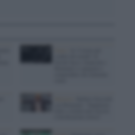
nuità
Teatro /
In “L'uomo più
e
crudele del mondo” di
liana
Davide Sacco, Guanciale e
Montanari ci spingono a
comprendere chi realmente
siamo
ri:
Memoria /
Barbero d'accordo
con Montanari: "Equiparare
foibe e crimini nazi-fascisti
è falsificazione storica"