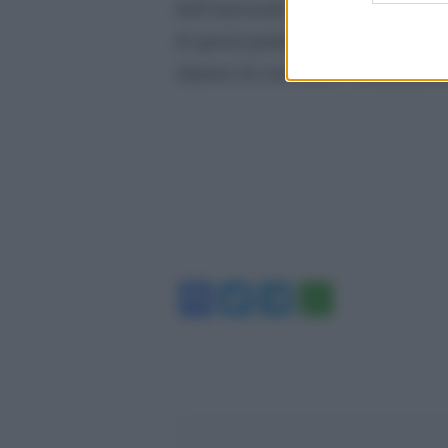
dell’università – conclude Montana
di questi parlamentari. Ci dovrebb
almeno di conoscere l’ordinamento
Facebook
Twitter
Telegram
WhatsA