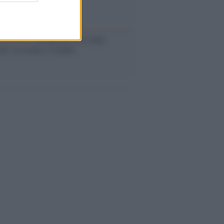
iversario /
90 anni di Yves Saint
nt, tra moda e scandali