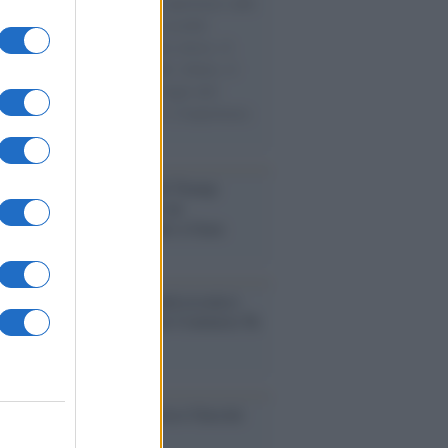
natore M5S racconta la sua esperienza sulle
e cariche di aiuti umanitari assalite
sercito israeliano. Una guerra atroce, il
ivo di disumanizzazione delle vittime, il
ismo del governo italiano e degli altri
ei, il ritorno al colonialismo. L'importanza
ovimenti.
tina /
Il Board of Peace di Trump
na il primo contratto per un
mentale avamposto militare a Gaza
nto /
La Sila diventa un palcoscenico
rale: nasce “A Farla Amare Comincia Tu
ra Sila”
cordo /
Le radici di Francesco Guccini