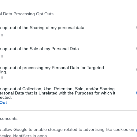
 that may further disclose it to other third parties.
iano nazionale di un suo articolo sulle foibe.
 that this website/app uses one or more Google services and may gath
l Data Processing Opt Outs
endo le foibe da un punto di vista storico,
including but not limited to your visit or usage behaviour. You may click 
 to Google and its third-party tags to use your data for below specifi
uipararla alla Shoah, dopo aver ottenuto una
o opt-out of the Sharing of my personal data.
ogle consent section.
In
dario. La falsificazione storica è aver creato
Ulti
e alla Giornata della Shoah. Questa è la
o opt-out of the Sale of my Personal Data.
due tragici eventi”.
In
to opt-out of processing my Personal Data for Targeted
 come tante altre – continua lo storico e rettore
ing.
In
iena – Come i bombardamenti americani o quelli
o opt-out of Collection, Use, Retention, Sale, and/or Sharing
 come le bombe atomiche sganciate su Hiroshima e
ersonal Data that Is Unrelated with the Purposes for which it
lected.
Out
Eric Gobetti. “La Giornata del Ricordo, come è
L'int
consents
Gaza:
 la versione del neo fascismo italiano diventa la
solle
o allow Google to enable storage related to advertising like cookies on
role sue che condivido”.
evice identifiers in apps.